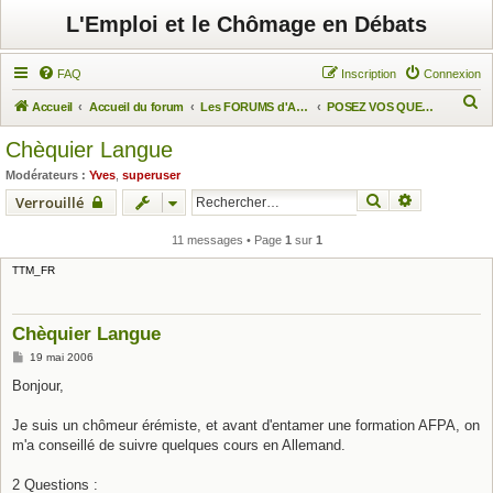
L'Emploi et le Chômage en Débats
FAQ
Inscription
Connexion
R
Accueil
Accueil du forum
Les FORUMS d'Actuchômage
POSEZ VOS QUESTIONS
e
Chèquier Langue
c
Modérateurs :
Yves
,
superuser
h
Rechercher
Recherche 
Verrouillé
e
r
11 messages • Page
1
sur
1
c
TTM_FR
h
e
Chèquier Langue
r
M
19 mai 2006
e
s
Bonjour,
s
a
g
Je suis un chômeur érémiste, et avant d'entamer une formation AFPA, on
e
m'a conseillé de suivre quelques cours en Allemand.
2 Questions :