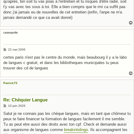
qu'après, bin soit tu vas poas à l'entretien et tu risques d'être radié, soit
t'y vas avec tes sous à toi. Elle a bien compris que le rmi ca suffit pas
donc j'ai jamais eu de nouvelles de cet entretien (enfin, l'anpe ne m'a
jamais demandé ce que ca avait donné)
cassopolis
M
22 mai 2006
e
s
certes paris n'est pas le centre du monde, mais beaubourg il y a le labo
s
de langues c gratuit, et dans les bibliotheques municipales tu peux
a
g
trouver des cd de langues
e
Patrick75
Re: Chèquier Langue
M
10 juin 2026
e
s
Salut je ne connais pas les chèque langues, mais en tant que chômeur tu
s
peux te faire financer ta formation de langues facilement il me semble.
a
g
Tu as peut etre aussi des droits avec ton cpf. Check et demande aussi
e
aux organisme de langues comme
breakintolingo
. Ils accompagnent les