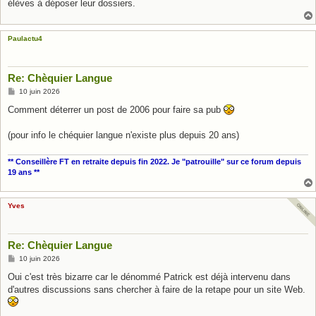
élèves à déposer leur dossiers.
Paulactu4
Re: Chèquier Langue
M
10 juin 2026
e
s
Comment déterrer un post de 2006 pour faire sa pub
s
a
g
(pour info le chéquier langue n'existe plus depuis 20 ans)
e
** Conseillère FT en retraite depuis fin 2022. Je "patrouille" sur ce forum depuis
19 ans **
Yves
Re: Chèquier Langue
M
10 juin 2026
e
s
Oui c'est très bizarre car le dénommé Patrick est déjà intervenu dans
s
d'autres discussions sans chercher à faire de la retape pour un site Web.
a
g
e