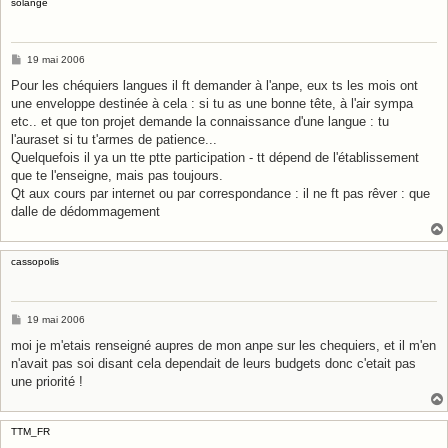
solange
M
19 mai 2006
e
s
Pour les chéquiers langues il ft demander à l'anpe, eux ts les mois ont
s
une enveloppe destinée à cela : si tu as une bonne tête, à l'air sympa
a
g
etc.. et que ton projet demande la connaissance d'une langue : tu
e
l'auraset si tu t'armes de patience...
Quelquefois il ya un tte ptte participation - tt dépend de l'établissement
que te l'enseigne, mais pas toujours.
Qt aux cours par internet ou par correspondance : il ne ft pas rêver : que
dalle de dédommagement
cassopolis
M
19 mai 2006
e
s
moi je m'etais renseigné aupres de mon anpe sur les chequiers, et il m'en
s
n'avait pas soi disant cela dependait de leurs budgets donc c'etait pas
a
g
une priorité !
e
TTM_FR