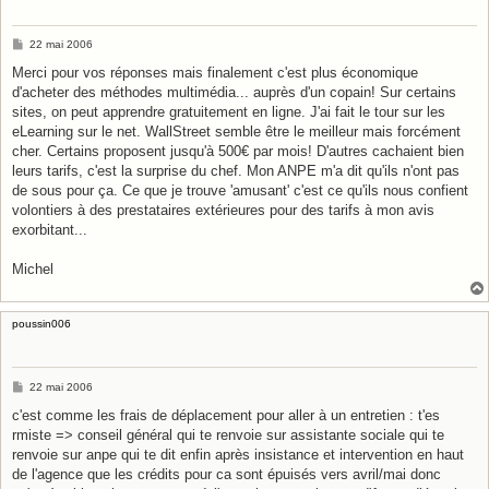
M
22 mai 2006
e
s
Merci pour vos réponses mais finalement c'est plus économique
s
d'acheter des méthodes multimédia... auprès d'un copain! Sur certains
a
g
sites, on peut apprendre gratuitement en ligne. J'ai fait le tour sur les
e
eLearning sur le net. WallStreet semble être le meilleur mais forcément
cher. Certains proposent jusqu'à 500€ par mois! D'autres cachaient bien
leurs tarifs, c'est la surprise du chef. Mon ANPE m'a dit qu'ils n'ont pas
de sous pour ça. Ce que je trouve 'amusant' c'est ce qu'ils nous confient
volontiers à des prestataires extérieures pour des tarifs à mon avis
exorbitant...
Michel
poussin006
M
22 mai 2006
e
s
c'est comme les frais de déplacement pour aller à un entretien : t'es
s
rmiste => conseil général qui te renvoie sur assistante sociale qui te
a
g
renvoie sur anpe qui te dit enfin après insistance et intervention en haut
e
de l'agence que les crédits pour ca sont épuisés vers avril/mai donc