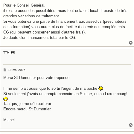
Pour le Conseil Général,
il existe aussi des possibilités, mais tout cela est local. Il existe de très
grandes variations de traitement.
Si vous obtenez une partie de financement aux assedics (prescripteurs
de la formation) vous aurez plus de facilité à obtenir des compléments
CG (qui peuvent concerner aussi d'autres frais).
Je doute d'un financement total par le CG.
TTM_FR
M
19 mai 2006
e
s
Merci St Dumortier pour votre réponse.
s
a
g
Il me semblait aussi que fô sortir l'argent de ma poche
e
Si seulement j'avais un compte bancaire en Suisse, ou au Luxembourg!
Tant pis, je me débrouillerai.
Encore merci, St Dumortier.
Michel