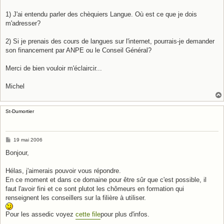
1) J'ai entendu parler des chèquiers Langue. Où est ce que je dois
m'adresser?
2) Si je prenais des cours de langues sur l'internet, pourrais-je demander
son financement par ANPE ou le Conseil Général?
Merci de bien vouloir m'éclaircir...
Michel
St-Dumortier
M
19 mai 2006
e
s
Bonjour,
s
a
g
Hélas, j'aimerais pouvoir vous répondre.
e
En ce moment et dans ce domaine pour être sûr que c'est possible, il
faut l'avoir fini et ce sont plutot les chômeurs en formation qui
renseignent les conseillers sur la filière à utiliser.
Pour les assedic voyez
cette file
pour plus d'infos.