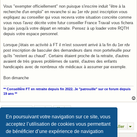
Vous "exempter officiellement" non puisque s'inscrire induit "être à la
recherche d'un emploi" en revanche si au 1er rdv post inscription vous
expliquez au conseiller qui vous recevra votre situation concrète comme
vous nous l'avez décrite votre futur conseiller France Travail vous fichera
la paix jusqu'à votre départ en retraite. Pensez à up loader votre RQTH
depuis votre espace personnel.
Lorsque j'étais en activité à FT il m'est souvent arrivé à la fin du 1er rdv
post inscription de basculer des demandeurs dans mon portefeuille pour
qu'ils "restent au chaud". Certains étaient proche de la retraite, d'autres
avaient de très graves problèmes de santé, d'autres des enfants
handicapés avec de nombreux rdv médicaux à assumer par exemple.
Bon dimanche
** Conseillère FT en retraite depuis fin 2022. Je "patrouille" sur ce forum depuis
19 ans **
Verrouillé
En poursuivant votre navigation sur ce site, vous
2 messages • Page
1
sur
1
acceptez l’utilisation de cookies vous permettant
Aller
de bénéficier d’une expérience de navigation