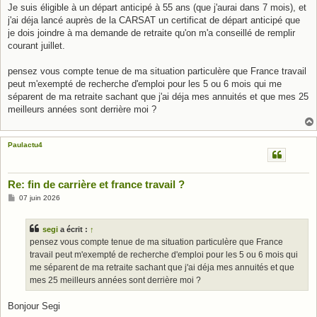
Je suis éligible à un départ anticipé à 55 ans (que j'aurai dans 7 mois), et
j'ai déja lancé auprès de la CARSAT un certificat de départ anticipé que
je dois joindre à ma demande de retraite qu'on m'a conseillé de remplir
courant juillet.
pensez vous compte tenue de ma situation particulère que France travail
peut m'exempté de recherche d'emploi pour les 5 ou 6 mois qui me
séparent de ma retraite sachant que j'ai déja mes annuités et que mes 25
meilleurs années sont derrière moi ?
Paulactu4
Re: fin de carrière et france travail ?
M
07 juin 2026
e
s
s
segi
a écrit :
↑
a
g
pensez vous compte tenue de ma situation particulère que France
e
travail peut m'exempté de recherche d'emploi pour les 5 ou 6 mois qui
me séparent de ma retraite sachant que j'ai déja mes annuités et que
mes 25 meilleurs années sont derrière moi ?
Bonjour Segi