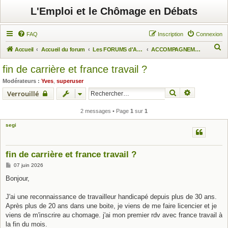
L'Emploi et le Chômage en Débats
FAQ
Inscription
Connexion
R
Accueil
Accueil du forum
Les FORUMS d'Actuchômage
ACCOMPAGNEMENT DES CHÔMEURS
e
fin de carrière et france travail ?
c
Modérateurs :
Yves
,
superuser
h
Rechercher
Recherche 
Verrouillé
e
r
2 messages • Page
1
sur
1
c
segi
h
e
fin de carrière et france travail ?
r
M
07 juin 2026
e
s
Bonjour,
s
a
g
J'ai une reconnaissance de travailleur handicapé depuis plus de 30 ans.
e
Après plus de 20 ans dans une boite, je viens de me faire licencier et je
viens de m'inscrire au chomage. j'ai mon premier rdv avec france travail à
la fin du mois.