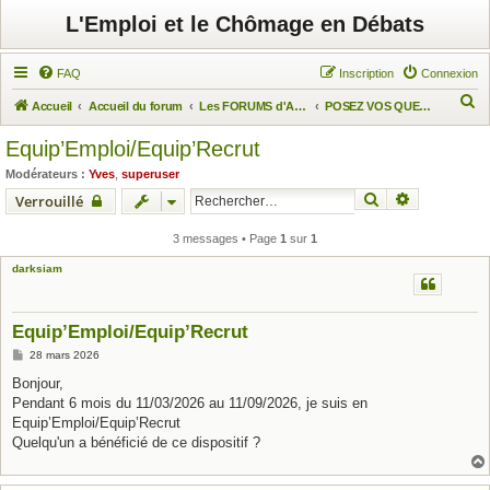
L'Emploi et le Chômage en Débats
FAQ
Inscription
Connexion
R
Accueil
Accueil du forum
Les FORUMS d'Actuchômage
POSEZ VOS QUESTIONS
e
Equip’Emploi/Equip’Recrut
c
Modérateurs :
Yves
,
superuser
h
Rechercher
Recherche 
Verrouillé
e
r
3 messages • Page
1
sur
1
c
darksiam
h
e
Equip’Emploi/Equip’Recrut
r
M
28 mars 2026
e
s
Bonjour,
s
Pendant 6 mois du 11/03/2026 au 11/09/2026, je suis en
a
g
Equip’Emploi/Equip’Recrut
e
Quelqu'un a bénéficié de ce dispositif ?