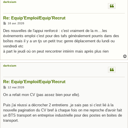
darksiam
Re: Equip’Emploi/Equip’Recrut
M
16 avr. 2026
e
s
Des nouvelles de l'appui renforcé : c'est vraiment de la m....les
s
événements emploi c'est pour des tafs généralement pourris dans des
a
g
boîtes mais il y a un tjs un petit truc genre déplacement du lundi ou
e
vendredi etc
à part le jeudi où on peut rencontrer intérim mais après plus rien
darksiam
Re: Equip’Emploi/Equip’Recrut
M
12 mai 2026
e
s
On a refait mon CV (pas assez bien pour elle).
s
a
g
Puis j'ai réussi a décrocher 2 entretiens ,je sais pas si c'est lié à la
e
nouvelle pagination du CV bref à chaque fois on me reproche d'avoir fait
un BTS transport en entreprise industrielle pour des postes en boites de
transport.