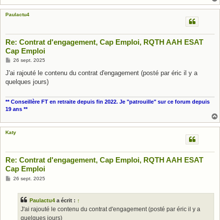
Paulactu4
Re: Contrat d'engagement, Cap Emploi, RQTH AAH ESAT
Cap Emploi
M
26 sept. 2025
e
s
J'ai rajouté le contenu du contrat d'engagement (posté par éric il y a
s
quelques jours)
a
g
e
** Conseillère FT en retraite depuis fin 2022. Je "patrouille" sur ce forum depuis
19 ans **
Katy
Re: Contrat d'engagement, Cap Emploi, RQTH AAH ESAT
Cap Emploi
M
26 sept. 2025
e
s
s
Paulactu4
a écrit :
↑
a
g
J'ai rajouté le contenu du contrat d'engagement (posté par éric il y a
e
quelques jours)