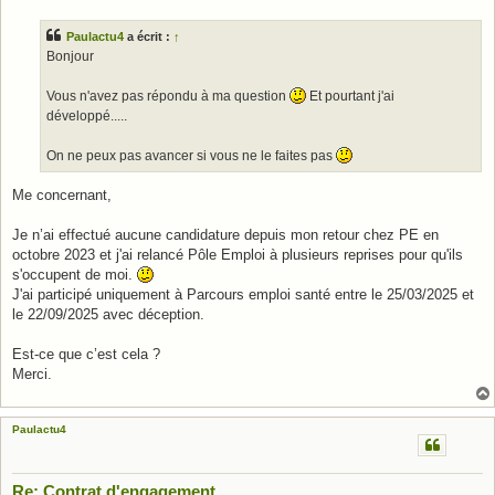
s
s
Paulactu4
a écrit :
↑
a
g
Bonjour
e
Vous n'avez pas répondu à ma question
Et pourtant j'ai
développé.....
On ne peux pas avancer si vous ne le faites pas
Me concernant,
Je n’ai effectué aucune candidature depuis mon retour chez PE en
octobre 2023 et j'ai relancé Pôle Emploi à plusieurs reprises pour qu'ils
s'occupent de moi.
J'ai participé uniquement à Parcours emploi santé entre le 25/03/2025 et
le 22/09/2025 avec déception.
Est-ce que c’est cela ?
Merci.
Paulactu4
Re: Contrat d'engagement