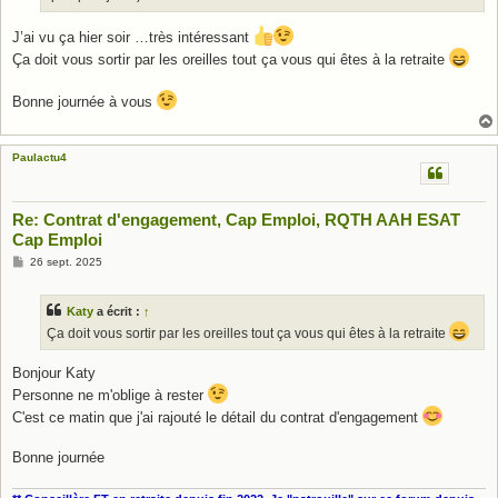
J’ai vu ça hier soir …très intéressant
Ça doit vous sortir par les oreilles tout ça vous qui êtes à la retraite
Bonne journée à vous
Paulactu4
Re: Contrat d'engagement, Cap Emploi, RQTH AAH ESAT
Cap Emploi
M
26 sept. 2025
e
s
s
Katy
a écrit :
↑
a
g
Ça doit vous sortir par les oreilles tout ça vous qui êtes à la retraite
e
Bonjour Katy
Personne ne m'oblige à rester
C'est ce matin que j'ai rajouté le détail du contrat d'engagement
Bonne journée