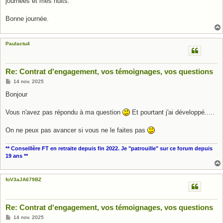
journées et mes nuits.
Bonne journée.
Paulactu4
Re: Contrat d'engagement, vos témoignages, vos questions
M
14 nov. 2025
e
s
Bonjour
s
a
g
Vous n'avez pas répondu à ma question
Et pourtant j'ai développé.....
e
On ne peux pas avancer si vous ne le faites pas
** Conseillère FT en retraite depuis fin 2022. Je "patrouille" sur ce forum depuis
19 ans **
foV3aJA679BZ
Re: Contrat d'engagement, vos témoignages, vos questions
M
14 nov. 2025
e