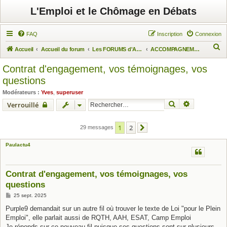
L'Emploi et le Chômage en Débats
FAQ
Inscription
Connexion
R
Accueil
Accueil du forum
Les FORUMS d'Actuchômage
ACCOMPAGNEMENT DES CHÔMEURS
e
Contrat d'engagement, vos témoignages, vos
c
questions
h
Modérateurs :
Yves
,
superuser
e
Rechercher
Recherche 
Verrouillé
r
c
1
2
29 messages
Suivant
h
Paulactu4
e
r
Contrat d'engagement, vos témoignages, vos
questions
M
25 sept. 2025
e
s
Purple9 demandait sur un autre fil où trouver le texte de Loi "pour le Plein
s
Emploi", elle parlait aussi de RQTH, AAH, ESAT, Camp Emploi
a
g
Je réponds sur ce nouveau fil puisque ses questions sont sur plusieurs