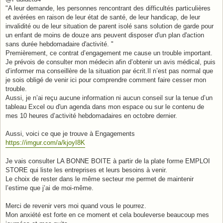
s
"A leur demande, les personnes rencontrant des difficultés particulières
a
g
et avérées en raison de leur état de santé, de leur handicap, de leur
e
invalidité ou de leur situation de parent isolé sans solution de garde pour
un enfant de moins de douze ans peuvent disposer d'un plan d'action
sans durée hebdomadaire d'activité. "
Premièrement, ce contrat d’engagement me cause un trouble important.
Je prévois de consulter mon médecin afin d’obtenir un avis médical, puis
d’informer ma conseillère de la situation par écrit.Il n’est pas normal que
je sois obligé de venir ici pour comprendre comment faire cesser mon
trouble.
Aussi, je n’ai reçu aucune information ni aucun conseil sur la tenue d’un
tableau Excel ou d'un agenda dans mon espace ou sur le contenu de
mes 10 heures d’activité hebdomadaires en octobre dernier.
Aussi, voici ce que je trouve à Engagements
https://imgur.com/a/kjoyI8K
Je vais consulter LA BONNE BOITE à partir de la plate forme EMPLOI
STORE qui liste les entreprises et leurs besoins à venir.
Le choix de rester dans le même secteur me permet de maintenir
l’estime que j’ai de moi-même.
Merci de revenir vers moi quand vous le pourrez.
Mon anxiété est forte en ce moment et cela bouleverse beaucoup mes