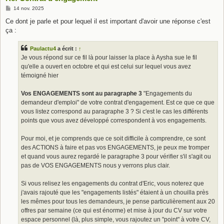
M
14 nov. 2025
e
s
Ce dont je parle et pour lequel il est important d'avoir une réponse c'est
s
ça :
a
g
e
Paulactu4
a écrit :
↑
Je vous répond sur ce fil là pour laisser la place à Aysha sue le fil
qu'elle a ouvert en octobre et qui est celui sur lequel vous avez
témoigné hier
Vos ENGAGEMENTS sont au paragraphe 3
"Engagements du
demandeur d'emploi" de votre contrat d'engagement. Est ce que ce que
vous listez correspond au paragraphe 3 ? Si c'est le cas les différents
points que vous avez développé correspondent à vos engagements.
Pour moi, et je comprends que ce soit difficile à comprendre, ce sont
des ACTIONS à faire et pas vos ENGAGEMENTS, je peux me tromper
et quand vous aurez regardé le paragraphe 3 pour vérifier s'il s'agit ou
pas de VOS ENGAGEMENTS nous y verrons plus clair.
Si vous relisez les engagements du contrat d'Eric, vous noterez que
j'avais rajouté que les "engagements listés" étaient à un chouilla près
les mêmes pour tous les demandeurs, je pense particulièrement aux 20
offres par semaine (ce qui est énorme) et mise à jour du CV sur votre
espace personnel (là, plus simple, vous rajoutez un "point" à votre CV,