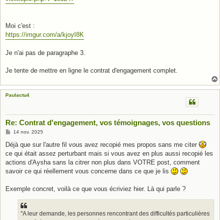
e
Moi c'est :
https://imgur.com/a/kjoyI8K
Je n'ai pas de paragraphe 3.
Je tente de mettre en ligne le contrat d'engagement complet.
Paulactu4
Re: Contrat d'engagement, vos témoignages, vos questions
M
14 nov. 2025
e
s
Déjà que sur l'autre fil vous avez recopié mes propos sans me citer
s
ce qui était assez perturbant mais si vous avez en plus aussi recopié les
a
g
actions d'Aysha sans la citrer non plus dans VOTRE post, comment
e
savoir ce qui réellement vous concerne dans ce que je lis
Exemple concret, voilà ce que vous écriviez hier. Là qui parle ?
"A leur demande, les personnes rencontrant des difficultés particulières