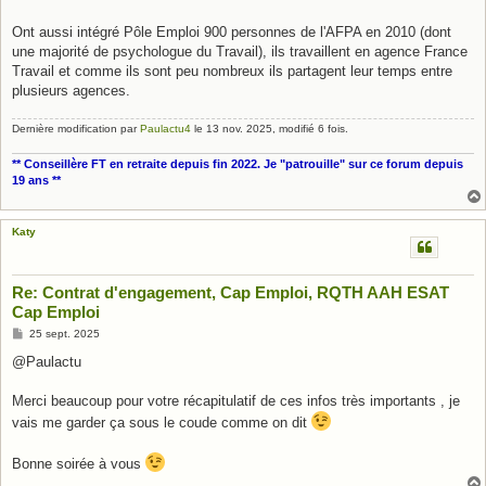
Ont aussi intégré Pôle Emploi 900 personnes de l'AFPA en 2010 (dont
une majorité de psychologue du Travail), ils travaillent en agence France
Travail et comme ils sont peu nombreux ils partagent leur temps entre
plusieurs agences.
Dernière modification par
Paulactu4
le 13 nov. 2025, modifié 6 fois.
** Conseillère FT en retraite depuis fin 2022. Je "patrouille" sur ce forum depuis
19 ans **
Katy
Re: Contrat d'engagement, Cap Emploi, RQTH AAH ESAT
Cap Emploi
M
25 sept. 2025
e
s
@Paulactu
s
a
g
Merci beaucoup pour votre récapitulatif de ces infos très importants , je
e
vais me garder ça sous le coude comme on dit
Bonne soirée à vous