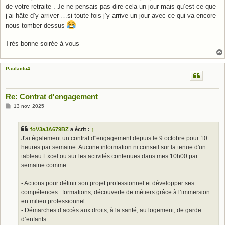
de votre retraite . Je ne pensais pas dire cela un jour mais qu’est ce que
j’ai hâte d’y arriver …si toute fois j’y arrive un jour avec ce qui va encore
nous tomber dessus
Très bonne soirée à vous
Paulactu4
Re: Contrat d'engagement
M
13 nov. 2025
e
s
s
foV3aJA679BZ
a écrit :
↑
a
g
J'ai également un contrat d"engagement depuis le 9 octobre pour 10
e
heures par semaine. Aucune information ni conseil sur la tenue d'un
tableau Excel ou sur les activités contenues dans mes 10h00 par
semaine comme :
- Actions pour définir son projet professionnel et développer ses
compétences : formations, découverte de métiers grâce à l’immersion
en milieu professionnel.
- Démarches d’accès aux droits, à la santé, au logement, de garde
d’enfants.