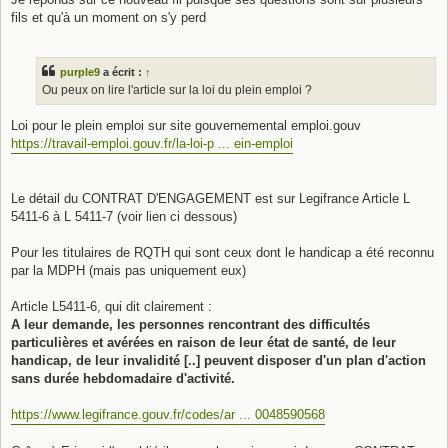
e
fils et qu'à un moment on s'y perd
purple9
a écrit :
↑
Ou peux on lire l'article sur la loi du plein emploi ?
Loi pour le plein emploi sur site gouvernemental emploi.gouv
https://travail-emploi.gouv.fr/la-loi-p ... ein-emploi
Le détail du CONTRAT D'ENGAGEMENT est sur Legifrance Article L
5411-6 à L 5411-7 (voir lien ci dessous)
Pour les titulaires de RQTH qui sont ceux dont le handicap a été reconnu
par la MDPH (mais pas uniquement eux)
Article L5411-6, qui dit clairement :
A leur demande, les personnes rencontrant des difficultés
particulières et avérées en raison de leur état de santé, de leur
handicap, de leur invalidité [..] peuvent disposer d'un plan d'action
sans durée hebdomadaire d'activité.
https://www.legifrance.gouv.fr/codes/ar ... 0048590568