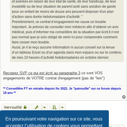
et avérées en raison de leur état de santé, de leur handicap, de leur
invalidité ou de leur situation de parent isolé sans solution de garde
pour un enfant de moins de douze ans peuvent disposer d'un plan
d'action sans durée hebdomadaire d'activité. "
Premièrement, ce contrat d’engagement me cause un trouble
important. Je prévois de consulter mon médecin afin d’obtenir un avis
médical, puis d’informer ma conseillère de la situation par écrit.Il n’est
pas normal que je sois obligé de venir ici pour comprendre comment
faire cesser mon trouble.
Aussi, je n’ai reçu aucune information ni aucun conseil sur la tenue
d’un tableau Excel ou d'un agenda dans mon espace ou sur le contenu
de mes 10 heures d’activité hebdomadaires en octobre dernier.
Recopiez SVP ce qui est écrit au paragraphe 3
ce sont VOS
engagements de VOTRE contrat d'engagement (pas de "lien")
** Conseillère FT en retraite depuis fin 2022. Je "patrouille" sur ce forum depuis
19 ans **
Verrouillé
1
2
29 messages
Suivant
En poursuivant votre navigation sur ce site, vous
acceptez l’utilisation de cookies vous permettant