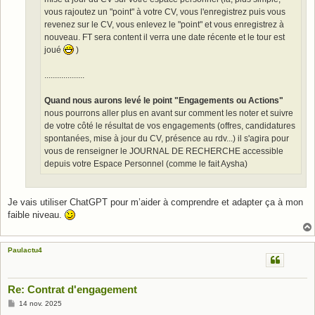
vous rajoutez un "point" à votre CV, vous l'enregistrez puis vous
revenez sur le CV, vous enlevez le "point" et vous enregistrez à
nouveau. FT sera content il verra une date récente et le tour est
joué
)
...................
Quand nous aurons levé le point "Engagements ou Actions"
nous pourrons aller plus en avant sur comment les noter et suivre
de votre côté le résultat de vos engagements (offres, candidatures
spontanées, mise à jour du CV, présence au rdv...) il s'agira pour
vous de renseigner le JOURNAL DE RECHERCHE accessible
depuis votre Espace Personnel (comme le fait Aysha)
Je vais utiliser ChatGPT pour m’aider à comprendre et adapter ça à mon
faible niveau.
Paulactu4
Re: Contrat d'engagement
M
14 nov. 2025
e