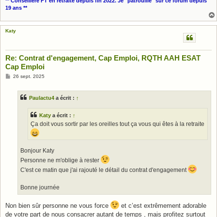
** Conseillère FT en retraite depuis fin 2022. Je "patrouille" sur ce forum depuis
19 ans **
Katy
Re: Contrat d'engagement, Cap Emploi, RQTH AAH ESAT
Cap Emploi
M
26 sept. 2025
e
s
s
Paulactu4
a écrit :
↑
a
g
e
Katy
a écrit :
↑
Ça doit vous sortir par les oreilles tout ça vous qui êtes à la retraite
Bonjour Katy
Personne ne m'oblige à rester
C'est ce matin que j'ai rajouté le détail du contrat d'engagement
Bonne journée
Non bien sûr personne ne vous force
et c’est extrêmement adorable
de votre part de nous consacrer autant de temps , mais profitez surtout