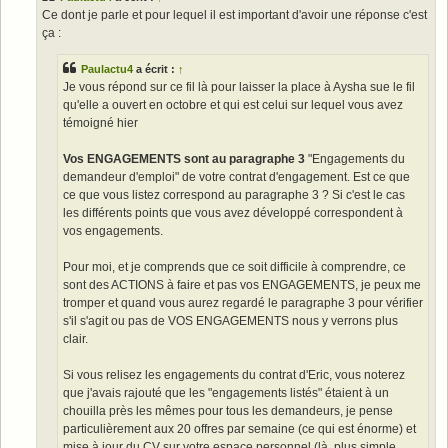
g
Ce dont je parle et pour lequel il est important d'avoir une réponse c'est
e
ça :
Paulactu4
a écrit :
↑
Je vous répond sur ce fil là pour laisser la place à Aysha sue le fil
qu'elle a ouvert en octobre et qui est celui sur lequel vous avez
témoigné hier
Vos ENGAGEMENTS sont au paragraphe 3
"Engagements du
demandeur d'emploi" de votre contrat d'engagement. Est ce que
ce que vous listez correspond au paragraphe 3 ? Si c'est le cas
les différents points que vous avez développé correspondent à
vos engagements.
Pour moi, et je comprends que ce soit difficile à comprendre, ce
sont des ACTIONS à faire et pas vos ENGAGEMENTS, je peux me
tromper et quand vous aurez regardé le paragraphe 3 pour vérifier
s'il s'agit ou pas de VOS ENGAGEMENTS nous y verrons plus
clair.
Si vous relisez les engagements du contrat d'Eric, vous noterez
que j'avais rajouté que les "engagements listés" étaient à un
chouilla près les mêmes pour tous les demandeurs, je pense
particulièrement aux 20 offres par semaine (ce qui est énorme) et
mise à jour du CV sur votre espace personnel (là, plus simple,