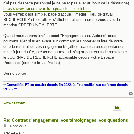
n'ai pas d'espace personnel je ne peux pas aller au bout de la démarche)
https://www.francetravail.fr/faq/candid ... ce-tr.html
Vous verrez c'est simple, page d'accueil "métier" "lieu de travail"
RECHERCHEZ et les offres s'affichent et sur la droite vous avez la
mention CREER UNE ALERTE
Quand nous aurons levé le point "Engagements ou Actions" nous
pourrons aller plus en avant sur comment les noter et suivre de votre
côté le résultat de vos engagements (offres, candidatures spontanées,
mise à jour du CV, présence au rdv...) il s'agira pour vous de renseigner
le JOURNAL DE RECHERCHE accessible depuis votre Espace
Personnel (comme le fait Aysha)
Bonne soirée
** Conseillère FT en retraite depuis fin 2022. Je "patrouille" sur ce forum depuis
19 ans **
foV3aJA679BZ
Re: Contrat d'engagement, vos témoignages, vos questions
M
14 nov. 2025
e
s
@Paulactu4