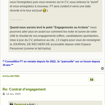
vous l'enregistrez puis vous revenez sur le CV, vous enlevez le "point"
et vous enregistrez à nouveau. FT sera content il verra une date
récente et le tour est joué
)
...................
Quand nous aurons levé le point "Engagements ou Actions"
nous
pourrons aller plus en avant sur comment les noter et suivre de votre
côté le résultat de vos engagements (offres, candidatures spontanées,
mise à jour du CV, présence au rdv...) il s'agira pour vous de renseigner
le JOURNAL DE RECHERCHE accessible depuis votre Espace
Personnel (comme le fait Aysha)
** Conseillère FT en retraite depuis fin 2022. Je "patrouille" sur ce forum depuis
19 ans **
foV3aJA679BZ
Re: Contrat d'engagement
M
14 nov. 2025
e
s
s
Paulactu4
a écrit :
↑
a