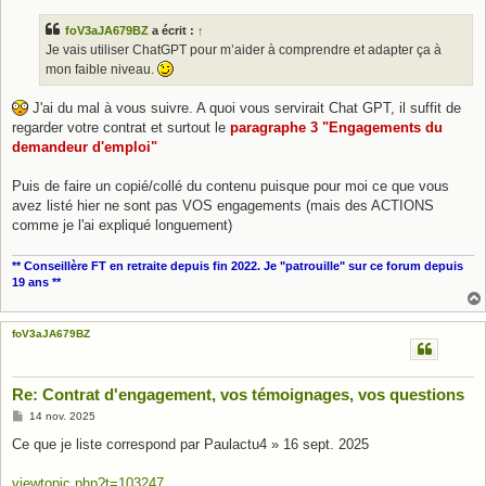
s
s
foV3aJA679BZ
a écrit :
↑
a
g
Je vais utiliser ChatGPT pour m’aider à comprendre et adapter ça à
e
mon faible niveau.
J'ai du mal à vous suivre. A quoi vous servirait Chat GPT, il suffit de
regarder votre contrat et surtout le
paragraphe 3 "Engagements du
demandeur d'emploi"
Puis de faire un copié/collé du contenu puisque pour moi ce que vous
avez listé hier ne sont pas VOS engagements (mais des ACTIONS
comme je l'ai expliqué longuement)
** Conseillère FT en retraite depuis fin 2022. Je "patrouille" sur ce forum depuis
19 ans **
foV3aJA679BZ
Re: Contrat d'engagement, vos témoignages, vos questions
M
14 nov. 2025
e
s
Ce que je liste correspond par Paulactu4 » 16 sept. 2025
s
a
g
viewtopic.php?t=103247