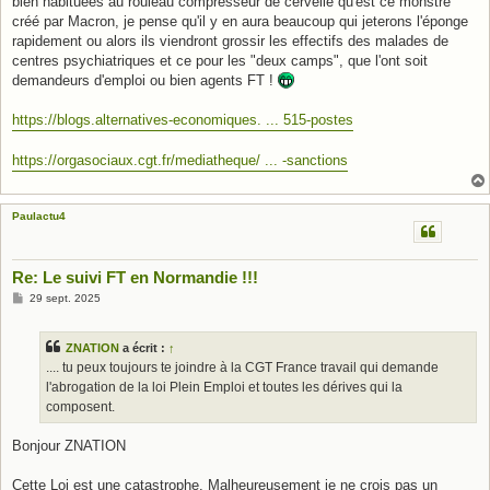
bien habituées au rouleau compresseur de cervelle qu'est ce monstre
créé par Macron, je pense qu'il y en aura beaucoup qui jeterons l'éponge
rapidement ou alors ils viendront grossir les effectifs des malades de
centres psychiatriques et ce pour les "deux camps", que l'ont soit
demandeurs d'emploi ou bien agents FT !
https://blogs.alternatives-economiques. ... 515-postes
https://orgasociaux.cgt.fr/mediatheque/ ... -sanctions
Paulactu4
Re: Le suivi FT en Normandie !!!
M
29 sept. 2025
e
s
s
ZNATION
a écrit :
↑
a
g
.... tu peux toujours te joindre à la CGT France travail qui demande
e
l'abrogation de la loi Plein Emploi et toutes les dérives qui la
composent.
Bonjour ZNATION
Cette Loi est une catastrophe. Malheureusement je ne crois pas un