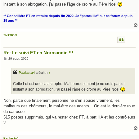
instant à son abrogation, j'ai passé l'âge de croire au Père Noël
** Conseillère FT en retraite depuis fin 2022. Je "patrouille" sur ce forum depuis
19 ans **
ZNATION
Re: Le suivi FT en Normandie !!!
M
29 sept. 2025
e
s
s
Paulactu4
a écrit :
↑
a
g
e
Cette Loi est une catastrophe. Malheureusement je ne crois pas un
instant à son abrogation, j'ai passé l'âge de croire au Père Noël
Non, parce que finalement personne ne s'en soucie vraiment, les
malheurs des chômeurs, le mal-être des agents... On est la dernière roue
du carrosse.
515 postes supprimés, qui va rester chez FT, à part l'IA et les contrôleurs
?
Paulactu4