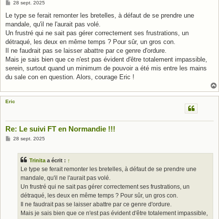
M
28 sept. 2025
e
s
Le type se ferait remonter les bretelles, à défaut de se prendre une
s
mandale, qu'il ne l'aurait pas volé.
a
g
Un frustré qui ne sait pas gérer correctement ses frustrations, un
e
détraqué, les deux en même temps ? Pour sûr, un gros con.
Il ne faudrait pas se laisser abattre par ce genre d'ordure.
Mais je sais bien que ce n'est pas évident d'être totalement impassible,
serein, surtout quand un minimum de pouvoir a été mis entre les mains
du sale con en question. Alors, courage Eric !
Eric
Re: Le suivi FT en Normandie !!!
M
28 sept. 2025
e
s
s
Trinita
a écrit :
↑
a
g
Le type se ferait remonter les bretelles, à défaut de se prendre une
e
mandale, qu'il ne l'aurait pas volé.
Un frustré qui ne sait pas gérer correctement ses frustrations, un
détraqué, les deux en même temps ? Pour sûr, un gros con.
Il ne faudrait pas se laisser abattre par ce genre d'ordure.
Mais je sais bien que ce n'est pas évident d'être totalement impassible,