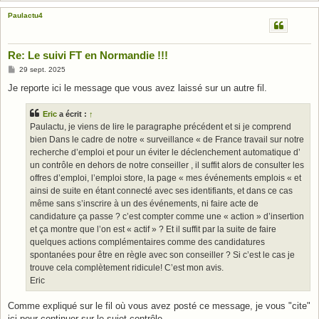
Paulactu4
Re: Le suivi FT en Normandie !!!
M
29 sept. 2025
e
s
Je reporte ici le message que vous avez laissé sur un autre fil.
s
a
g
Eric
a écrit :
↑
e
Paulactu, je viens de lire le paragraphe précédent et si je comprend
bien Dans le cadre de notre « surveillance « de France travail sur notre
recherche d’emploi et pour un éviter le déclenchement automatique d’
un contrôle en dehors de notre conseiller , il suffit alors de consulter les
offres d’emploi, l’emploi store, la page « mes événements emplois « et
ainsi de suite en étant connecté avec ses identifiants, et dans ce cas
même sans s’inscrire à un des événements, ni faire acte de
candidature ça passe ? c’est compter comme une « action » d’insertion
et ça montre que l’on est « actif » ? Et il suffit par la suite de faire
quelques actions complémentaires comme des candidatures
spontanées pour être en règle avec son conseiller ? Si c’est le cas je
trouve cela complètement ridicule! C’est mon avis.
Eric
Comme expliqué sur le fil où vous avez posté ce message, je vous "cite"
ici pour continuer sur le sujet contrôle.