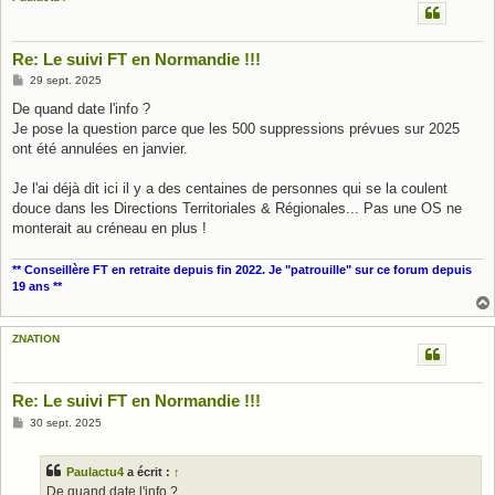
Re: Le suivi FT en Normandie !!!
M
29 sept. 2025
e
s
De quand date l'info ?
s
Je pose la question parce que les 500 suppressions prévues sur 2025
a
g
ont été annulées en janvier.
e
Je l'ai déjà dit ici il y a des centaines de personnes qui se la coulent
douce dans les Directions Territoriales & Régionales... Pas une OS ne
monterait au créneau en plus !
** Conseillère FT en retraite depuis fin 2022. Je "patrouille" sur ce forum depuis
19 ans **
ZNATION
Re: Le suivi FT en Normandie !!!
M
30 sept. 2025
e
s
s
Paulactu4
a écrit :
↑
a
g
De quand date l'info ?