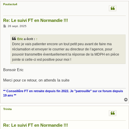
Paulactu4
Re: Le suivi FT en Normandie !!!
M
26 sept. 2025
e
s
s
Eric
a écrit :
↑
a
g
Donc je vais patienter encore un tout petit peu avant de faire ma
e
réclamation et envoyer le courrier au directeur de l’agence, pour
pouvoir transmettre éventuellement la réponse de la MDPH en pièce
jointe si celle-ci est positive pour moi !
Bonsoir Eric
Merci pour ce retour, on attends la suite
** Conseillère FT en retraite depuis fin 2022. Je "patrouille" sur ce forum depuis
19 ans **
Trinita
Re: Le suivi FT en Normandie !!!