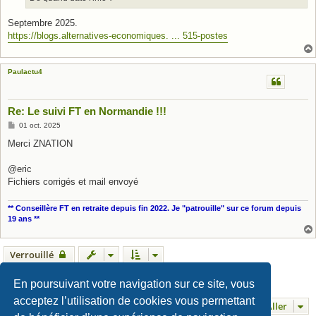
e
Septembre 2025.
https://blogs.alternatives-economiques. ... 515-postes
Paulactu4
Re: Le suivi FT en Normandie !!!
M
01 oct. 2025
e
s
Merci ZNATION
s
a
g
@eric
e
Fichiers corrigés et mail envoyé
** Conseillère FT en retraite depuis fin 2022. Je "patrouille" sur ce forum depuis
19 ans **
Verrouillé
1
2
3
4
5
63 messages
Précédent
Suivant
En poursuivant votre navigation sur ce site, vous
acceptez l’utilisation de cookies vous permettant
Aller