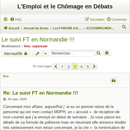
L'Emploi et le Chômage en Débats
FAQ
Inscription
Connexion
R
Accueil
Accueil du forum
Les FORUMS d'Actuchômage
ACCOMPAGNEMENT DES CHÔMEURS
e
Le suivi FT en Normandie !!!
c
Modérateurs :
Yves
,
superuser
h
Rechercher
Recherche 
Verrouillé
e
r
1
2
3
4
5
63 messages
Précédent
Suivant
c
Eric
h
e
r
Re: Le suivi FT en Normandie !!!
M
26 sept. 2025
e
s
Concernant mon affaire, aujourd'hui j’ ai eu un premier retour de la
s
personne qui est mon contact MDPH, un « accusé « de réception de
a
g
mon courriel que j’ai envoyé en debut de semaine . Je vous passe les
e
détails de sa formule de politesse mais en résumant elle annonce étudier
très sérieusement mon retour concernant, je la cite « la minimisation de