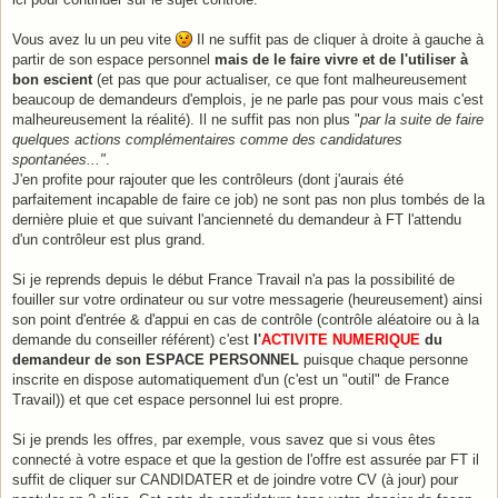
Vous avez lu un peu vite
Il ne suffit pas de cliquer à droite à gauche à
partir de son espace personnel
mais de le faire vivre et de l'utiliser à
bon escient
(et pas que pour actualiser, ce que font malheureusement
beaucoup de demandeurs d'emplois, je ne parle pas pour vous mais c'est
malheureusement la réalité). Il ne suffit pas non plus "
par la suite de faire
quelques actions complémentaires comme des candidatures
spontanées..."
.
J'en profite pour rajouter que les contrôleurs (dont j'aurais été
parfaitement incapable de faire ce job) ne sont pas non plus tombés de la
dernière pluie et que suivant l'ancienneté du demandeur à FT l'attendu
d'un contrôleur est plus grand.
Si je reprends depuis le début France Travail n'a pas la possibilité de
fouiller sur votre ordinateur ou sur votre messagerie (heureusement) ainsi
son point d'entrée & d'appui en cas de contrôle (contrôle aléatoire ou à la
demande du conseiller référent) c'est
l'
ACTIVITE NUMERIQUE
du
demandeur de son ESPACE PERSONNEL
puisque chaque personne
inscrite en dispose automatiquement d'un (c'est un "outil" de France
Travail)) et que cet espace personnel lui est propre.
Si je prends les offres, par exemple, vous savez que si vous êtes
connecté à votre espace et que la gestion de l'offre est assurée par FT il
suffit de cliquer sur CANDIDATER et de joindre votre CV (à jour) pour