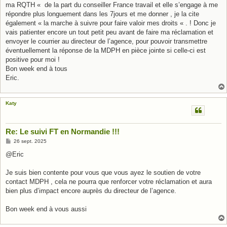
ma RQTH « de la part du conseiller France travail et elle s’engage à me
répondre plus longuement dans les 7jours et me donner , je la cite
également « la marche à suivre pour faire valoir mes droits « . ! Donc je
vais patienter encore un tout petit peu avant de faire ma réclamation et
envoyer le courrier au directeur de l’agence, pour pouvoir transmettre
éventuellement la réponse de la MDPH en pièce jointe si celle-ci est
positive pour moi !
Bon week end à tous
Eric.
Katy
Re: Le suivi FT en Normandie !!!
M
26 sept. 2025
e
s
@Eric
s
a
g
Je suis bien contente pour vous que vous ayez le soutien de votre
e
contact MDPH , cela ne pourra que renforcer votre réclamation et aura
bien plus d’impact encore auprès du directeur de l’agence.
Bon week end à vous aussi