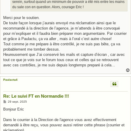
serein, surtout quand un minimum de pouvoir a été mis entre les mains
du sale con en question. Alors, courage Eric !
Merci pour le soutien.
De toute façon lorsque j’aurais envoyé ma réclamation ainsi que le
recommandé à la direction de l’agence, je m’attends à être convoqué
pour m’expliquer et il faudra bien préparer mon argumentaire. Par courrier
et grâce à Paulactu, ça va aller , mais à l’oral c’est autre chose!
Tout comme je me prépare à être contrôlé, je ne suis pas bête, ça va
probablement me tomber dessus.
Heureusement que J’ai conservé les mails et capture d’écran , car avec
tout ce que je vois sur le forum tous ceux et celles qui se retrouvent
avec ces contrôles, je me suis depuis longtemps preparé à cela…
Paulactu4
Re: Le suivi FT en Normandie !!!
M
29 sept. 2025
e
s
Bonjour Eric
s
a
g
Dans le courrier à la Direction de l'agence vous avez effectivement
e
demandé à être reçu, vous pouvez aussi retirer cette phrase (courrier et
réclamation)