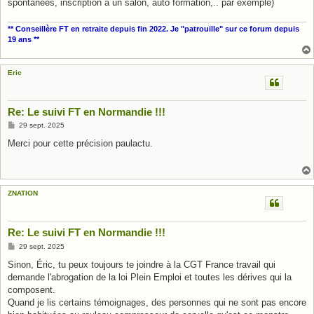
spontanées, inscription à un salon, auto formation,.. par exemple)
** Conseillère FT en retraite depuis fin 2022. Je "patrouille" sur ce forum depuis
19 ans **
Eric
Re: Le suivi FT en Normandie !!!
M
29 sept. 2025
e
s
Merci pour cette précision paulactu.
s
a
g
e
ZNATION
Re: Le suivi FT en Normandie !!!
M
29 sept. 2025
e
s
Sinon, Éric, tu peux toujours te joindre à la CGT France travail qui
s
demande l'abrogation de la loi Plein Emploi et toutes les dérives qui la
a
g
composent.
e
Quand je lis certains témoignages, des personnes qui ne sont pas encore