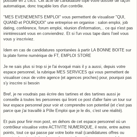
postuler en 2 clics. Cet acte de candidature tope votre dossier de façon
automatique, donc traçable lors d'un contrôle.
"MES EVENEMENTS EMPLOI" vous permettent de visualiser "QUI,
QUAND et POURQUOI" une entreprise en organise : salon emploi, job
dating, conférence, forum emploi, réunion d'information,.. ce qui n'est pas
inintéressant vous en conviendrez. Et si l'un vous tape dans l'oeil vous
vous y inscriviez.
Idem en cas de candidatures spontanées à partir LA BONNE BOITE sur
la plate forme numérique de FT, EMPLOI STORE
Je ne sais plus si trop si je l'ai évoqué mais il y a aussi, depuis votre
espace personnel, la rubrique MES SERVICES qui vous permettent de
visualiser ceux de votre agence (et agences proches) pour, pourquoi pas
s'y inscrire si besoin
Bref, je ne voudrais pas écrire des tartines et des tartines aussi je
conseille à toutes les personnes qui liront ce post d'aller faire un tour sur
leur espace personnel pour voir et comprendre son potentiel (et c'est pas
parce que j'ai travaillé à Pôle Emploi que je le dis, c'est une réalité).
Et puis pour finir mon post, en dehors de cet espace personnel où un
contrôleur visualise votre ACTIVITE NUMERIQUE, il reste, entre autres
points, tout ce qui passe par votre boite mail (candidatures offres ou