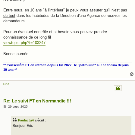
Entre nous, en 16 ans "à l'intérieur" je peux vous assurer qu
'il n'est pas
du tout
dans les habitudes de la Direction d'une Agence de recevoir les
demandeurs.
Pour un éventuel contrôle et si besoin vous pouvez prendre
connaissance de ce long fil
viewtopic.php?t=103247
Bonne journée
** Conseillère FT en retraite depuis fin 2022. Je "patrouille" sur ce forum depuis
19 ans **
Eric
Re: Le suivi FT en Normandie !!!
M
29 sept. 2025
e
s
s
Paulactu4
a écrit :
↑
a
g
Bonjour Eric
e