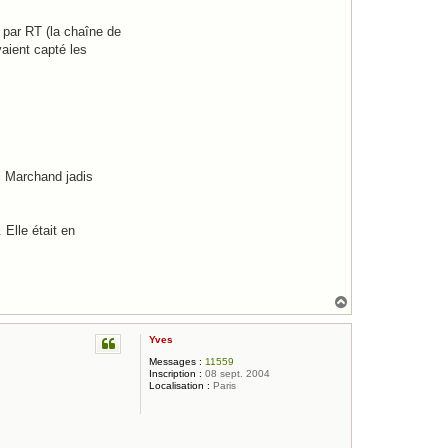
 par RT (la chaîne de
aient capté les
i Marchand jadis
Elle était en
H
a
u
Yves
t
Messages :
11559
Inscription :
08 sept. 2004
Localisation :
Paris