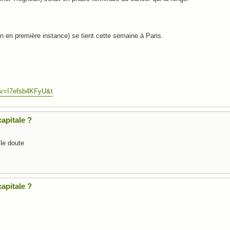
n en première instance) se tient cette semaine à Paris.
?v=I7efsb4KFyU&t
apitale ?
 le doute
apitale ?