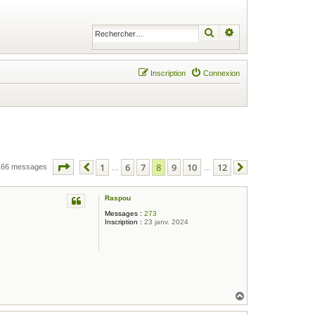
Rechercher
Recherche avancé
Inscription
Connexion
Page
8
sur
12
1
6
7
8
9
10
12
166 messages
Précédent
…
…
Suivant
Raspou
Messages :
273
Inscription :
23 janv. 2024
H
a
u