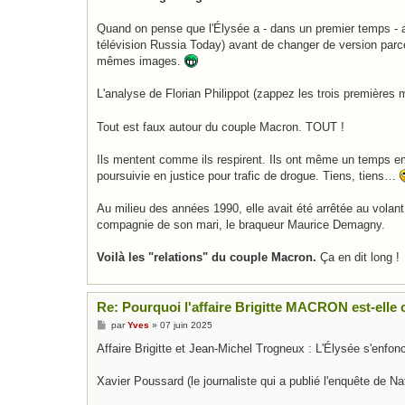
e
Quand on pense que l'Élysée a - dans un premier temps - af
télévision Russia Today) avant de changer de version parc
mêmes images.
L'analyse de Florian Philippot (zappez les trois premières
Tout est faux autour du couple Macron. TOUT !
Ils mentent comme ils respirent. Ils ont même un temps e
poursuivie en justice pour trafic de drogue. Tiens, tiens…
Au milieu des années 1990, elle avait été arrêtée au volan
compagnie de son mari, le braqueur Maurice Demagny.
Voilà les "relations" du couple Macron.
Ça en dit long !
Re: Pourquoi l'affaire Brigitte MACRON est-elle c
M
par
Yves
»
07 juin 2025
e
s
Affaire Brigitte et Jean-Michel Trogneux : L'Élysée s'enfon
s
a
g
Xavier Poussard (le journaliste qui a publié l'enquête de 
e