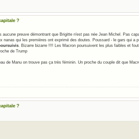
apitale ?
s aucune preuve démontrant que Brigitte n'est pas née Jean Michel. Pas capab
x nanas qui les premières ont exprimé des doutes. Poussard - le gars qui a pu
poursuivis
. Bizarre bizarre !!!! Les Macron poursuivent les plus faibles et fou
proche de Trump
seau de Manu on trouve pas ça très féminin. Un proche du couple dit que Ma
apitale ?