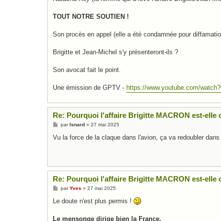
e
TOUT NOTRE SOUTIEN !
Son procès en appel (elle a été condamnée pour diffamatio
Brigitte et Jean-Michel s'y présenteront-ils ?
Son avocat fait le point.
Une émission de GPTV -
https://www.youtube.com/watch
Re: Pourquoi l'affaire Brigitte MACRON est-elle c
M
par
Isnard
»
27 mai 2025
e
s
Vu la force de la claque dans l'avion, ça va redoubler dans
s
a
g
e
Re: Pourquoi l'affaire Brigitte MACRON est-elle c
M
par
Yves
»
27 mai 2025
e
s
Le doute n'est plus permis !
s
a
g
Le mensonge dirige bien la France.