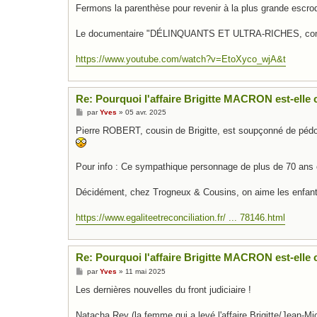
Fermons la parenthèse pour revenir à la plus grande escroq
Le documentaire "DÉLINQUANTS ET ULTRA-RICHES, comment
https://www.youtube.com/watch?v=EtoXyco_wjA&t
Re: Pourquoi l'affaire Brigitte MACRON est-elle c
M
par
Yves
»
05 avr. 2025
e
s
Pierre ROBERT, cousin de Brigitte, est soupçonné de pédop
s
a
g
e
Pour info : Ce sympathique personnage de plus de 70 ans
Décidément, chez Trogneux & Cousins, on aime les enfant
https://www.egaliteetreconciliation.fr/ ... 78146.html
Re: Pourquoi l'affaire Brigitte MACRON est-elle c
M
par
Yves
»
11 mai 2025
e
s
Les dernières nouvelles du front judiciaire !
s
a
g
Natacha Rey (la femme qui a levé l'affaire Brigitte/Jean-Mi