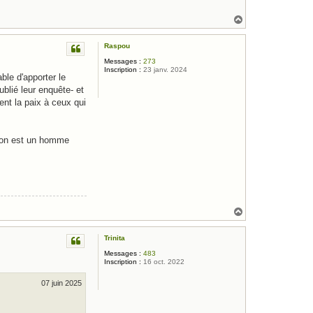
H
a
u
Raspou
t
Messages :
273
Inscription :
23 janv. 2024
le d'apporter le
blié leur enquête- et
tent la paix à ceux qui
cron est un homme
H
a
u
Trinita
t
Messages :
483
Inscription :
16 oct. 2022
07 juin 2025