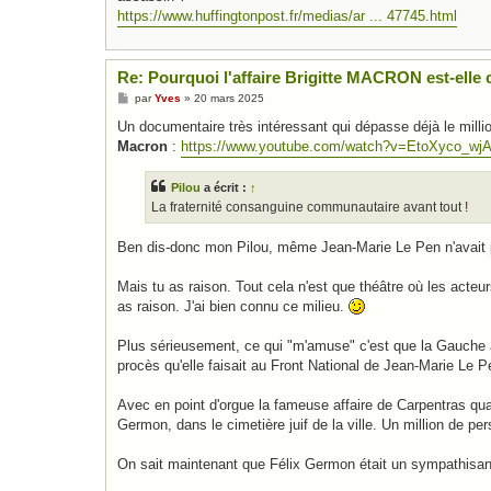
https://www.huffingtonpost.fr/medias/ar ... 47745.html
Re: Pourquoi l'affaire Brigitte MACRON est-elle c
M
par
Yves
»
20 mars 2025
e
s
Un documentaire très intéressant qui dépasse déjà le mill
s
Macron
:
https://www.youtube.com/watch?v=EtoXyco_wj
a
g
e
Pilou
a écrit :
↑
La fraternité consanguine communautaire avant tout !
Ben dis-donc mon Pilou, même Jean-Marie Le Pen n'avait
Mais tu as raison. Tout cela n'est que théâtre où les acteu
as raison. J'ai bien connu ce milieu.
Plus sérieusement, ce qui "m'amuse" c'est que la Gauche ant
procès qu'elle faisait au Front National de Jean-Marie Le 
Avec en point d'orgue la fameuse affaire de Carpentras qua
Germon, dans le cimetière juif de la ville. Un million de 
On sait maintenant que Félix Germon était un sympathisa