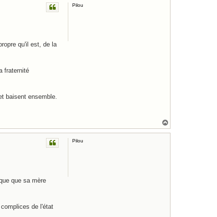
Pilou
t
pre qu'il est, de la
 fraternité
 et baisent ensemble.
H
a
u
Pilou
t
lique que sa mère
 complices de l'état