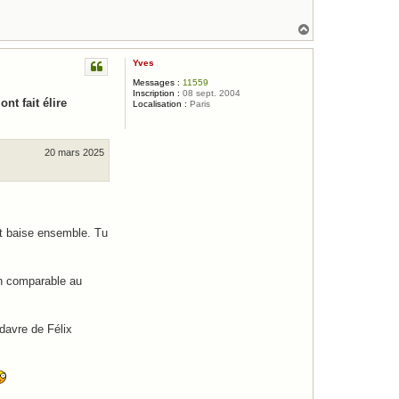
H
a
u
Yves
t
Messages :
11559
Inscription :
08 sept. 2004
 fait élire
Localisation :
Paris
20 mars 2025
 et baise ensemble. Tu
ion comparable au
davre de Félix