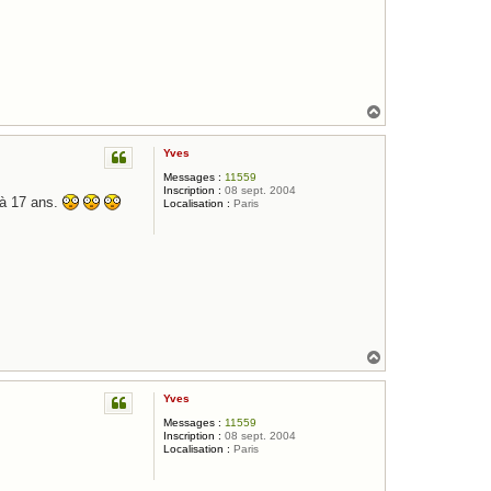
H
a
u
Yves
t
Messages :
11559
Inscription :
08 sept. 2004
 à 17 ans.
Localisation :
Paris
H
a
u
Yves
t
Messages :
11559
Inscription :
08 sept. 2004
Localisation :
Paris