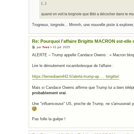
(...)
quand on voit la torgnole que Bibi a décocher dans le m
Trogneux, torgnole... Mmmh, une nouvelle piste à explorer,
Re: Pourquoi l'affaire Brigitte MACRON est-elle c
M
par
Yves
»
01 juil. 2025
e
s
ALERTE – Trump appelle Candace Owens : « Macron bloque 
s
a
g
Lire le déroulement rocambolesque de l'affaire :
e
https://lemediaen442.fr/alerte-trump-ap ... -brigitte/
Mais si Candace Owens affirme que Trump lui a bien télépho
probablement vrai
.
Une "influenceuse" US, proche de Trump, ne s'amuserait p
Pas folle la guêpe !