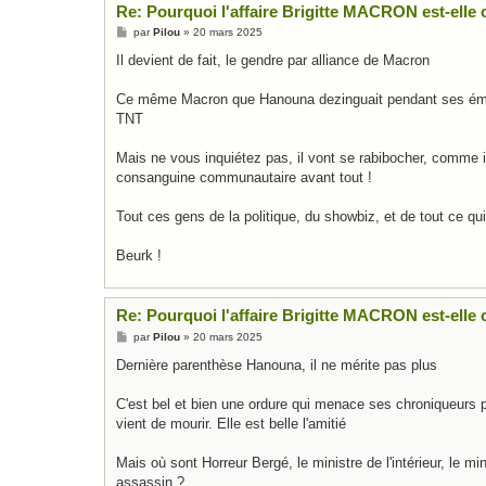
Re: Pourquoi l'affaire Brigitte MACRON est-elle c
M
par
Pilou
»
20 mars 2025
e
s
Il devient de fait, le gendre par alliance de Macron
s
a
g
Ce même Macron que Hanouna dezinguait pendant ses émissio
e
TNT
Mais ne vous inquiétez pas, il vont se rabibocher, comme il s'
consanguine communautaire avant tout !
Tout ces gens de la politique, du showbiz, et de tout ce q
Beurk !
Re: Pourquoi l'affaire Brigitte MACRON est-elle c
M
par
Pilou
»
20 mars 2025
e
s
Dernière parenthèse Hanouna, il ne mérite pas plus
s
a
g
C'est bel et bien une ordure qui menace ses chroniqueurs p
e
vient de mourir. Elle est belle l'amitié
Mais où sont Horreur Bergé, le ministre de l'intérieur, le mi
assassin ?