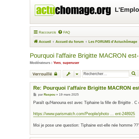
L'Emplo
Raccourcis
FAQ
Accueil
Accueil du forum
Les FORUMS d'Actuchômage
Pourquoi l'affaire Brigitte MACRON est-e
Modérateurs :
Yves
,
superuser
R
Verrouillé
Re: Pourquoi l'affaire Brigitte MACRON est
M
par
Raspou
»
19 mars 2025
e
s
Paraît qu'Hanouna est avec Tiphaine la fille de Brigitte . C
s
a
g
https://www.parismatch.com/People/photo ... ent-248925
e
Moi je pose une question: Tiphaine est-elle née homme ?