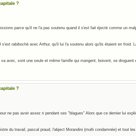
apitale ?
ns parce qu'il ne l'a pas soutenu quand il s'est fait éjecté comme un malpro
est rabiboché avec Arthur, qu'il lui l'a soutenu alors qu'ils étaient en froid. La
ui va avec, sont une seule et même famille qui mangent, boivent, se droguent
apitale ?
our ne pas avoir assez ri pendant ses "blagues" Alors que ce dernier lui exp
nistre du travail, pascal praud, l'abject Morandini (multi condamnée) et tout les