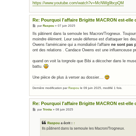
https://www.youtube.com/watch?v=McNWg9bcpQM
Re: Pourquoi l'affaire Brigitte MACRON est-elle c
M
par
Raspou
»
07 juin 2025
e
s
Ils pâtinent dans la semoule les Macron/Trogneux. Toujour
s
moindre élément. Leur seule défense est d'attaquer les deu
a
g
Owens l'américaine qui a mondialisé l'affaire
ne sont pas 
e
ont des relations . Candace Owens est une influenceuse 
quand on voit la torgnole que Bibi a décocher dans le mu
battu.
Une pièce de plus à verser au dossier....
Dernière modification par
Raspou
le 09 juin 2025, modifié 1 fois.
Re: Pourquoi l'affaire Brigitte MACRON est-elle c
M
par
Trinita
»
08 juin 2025
e
s
s
Raspou
a écrit :
↑
a
g
Ils pâtinent dans la semoule les Macron/Trogneux.
e