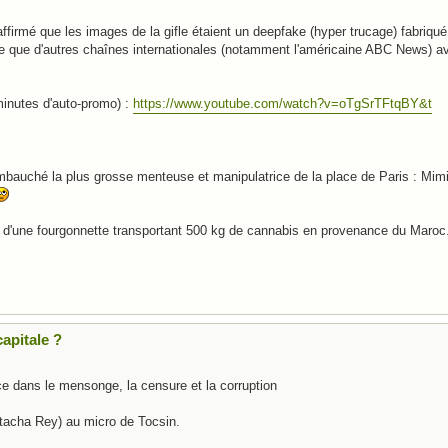
firmé que les images de la gifle étaient un deepfake (hyper trucage) fabriqué
e que d'autres chaînes internationales (notamment l'américaine ABC News) av
 minutes d'auto-promo) :
https://www.youtube.com/watch?v=oTgSrTFtqBY&t
mbauché la plus grosse menteuse et manipulatrice de la place de Paris : Mim
t d'une fourgonnette transportant 500 kg de cannabis en provenance du Maroc. 
apitale ?
ce dans le mensonge, la censure et la corruption
Natacha Rey) au micro de Tocsin.