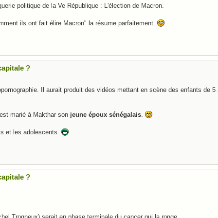
uerie politique de la Ve République : L'élection de Macron.
 ils ont fait élire Macron" la résume parfaitement.
apitale ?
ornographie. Il aurait produit des vidéos mettant en scène des enfants de 5
 est marié à Makthar son
jeune époux sénégalais
.
s et les adolescents.
apitale ?
chel Trogneux) serait en phase terminale du cancer qui la ronge.