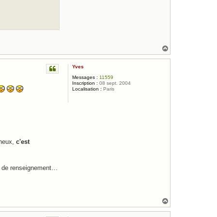
H
a
u
Yves
t
Messages :
11559
Inscription :
08 sept. 2004
Localisation :
Paris
gneux,
c'est
ces de renseignement…
H
a
u