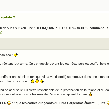
apitale ?
ion de vues sur YouTube :
DÉLINQUANTS ET ULTRA-RICHES, comment ils ont
A&t
 pas osé !
rs récitent leur texte. Ça s'engueule devant les caméras puis ça bouffe, bois
ifa et anti-sioniste (critique vis-à-vis d'Israël) se retrouve dans une situat
Pen. Chacun son tour !
nd on accusa le FN d'être responsable de la profanation de la tombe et du ca
personnes défilèrent dans les rues de Paris en conspuant Le Pen.
nt FN
et
que les cadres dirigeants du FN à Carpentras étaient… juifs
.