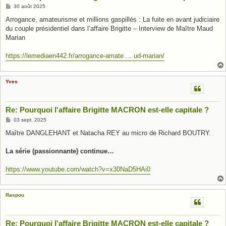
M
30 août 2025
e
s
Arrogance, amateurisme et millions gaspillés : La fuite en avant judiciaire
s
du couple présidentiel dans l’affaire Brigitte – Interview de Maître Maud
a
g
Marian
e
https://lemediaen442.fr/arrogance-amate ... ud-marian/
Yves
Re: Pourquoi l'affaire Brigitte MACRON est-elle capitale ?
M
03 sept. 2025
e
s
Maître DANGLEHANT et Natacha REY au micro de Richard BOUTRY.
s
a
g
La série (passionnante) continue…
e
https://www.youtube.com/watch?v=x30NaD5HAi0
Raspou
Re: Pourquoi l'affaire Brigitte MACRON est-elle capitale ?