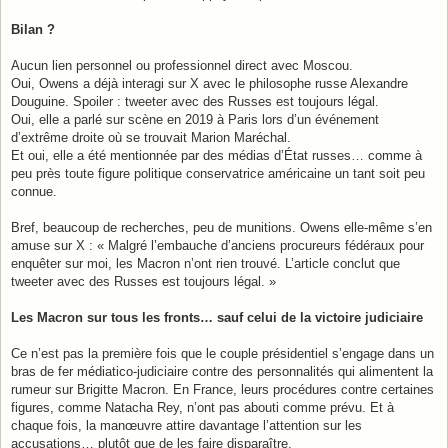
Bilan ?
Aucun lien personnel ou professionnel direct avec Moscou.
Oui, Owens a déjà interagi sur X avec le philosophe russe Alexandre
Douguine. Spoiler : tweeter avec des Russes est toujours légal.
Oui, elle a parlé sur scène en 2019 à Paris lors d’un événement
d’extrême droite où se trouvait Marion Maréchal.
Et oui, elle a été mentionnée par des médias d’État russes… comme à
peu près toute figure politique conservatrice américaine un tant soit peu
connue.
Bref, beaucoup de recherches, peu de munitions. Owens elle-même s’en
amuse sur X : « Malgré l’embauche d’anciens procureurs fédéraux pour
enquêter sur moi, les Macron n’ont rien trouvé. L’article conclut que
tweeter avec des Russes est toujours légal. »
Les Macron sur tous les fronts… sauf celui de la victoire judiciaire
Ce n’est pas la première fois que le couple présidentiel s’engage dans un
bras de fer médiatico-judiciaire contre des personnalités qui alimentent la
rumeur sur Brigitte Macron. En France, leurs procédures contre certaines
figures, comme Natacha Rey, n’ont pas abouti comme prévu. Et à
chaque fois, la manœuvre attire davantage l’attention sur les
accusations… plutôt que de les faire disparaître.