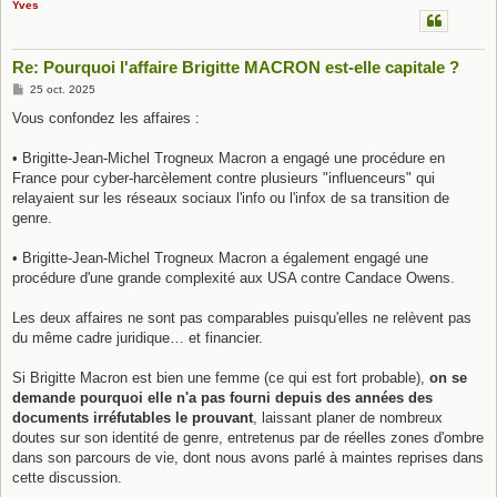
Yves
Re: Pourquoi l'affaire Brigitte MACRON est-elle capitale ?
M
25 oct. 2025
e
s
Vous confondez les affaires :
s
a
g
• Brigitte-Jean-Michel Trogneux Macron a engagé une procédure en
e
France pour cyber-harcèlement contre plusieurs "influenceurs" qui
relayaient sur les réseaux sociaux l'info ou l'infox de sa transition de
genre.
• Brigitte-Jean-Michel Trogneux Macron a également engagé une
procédure d'une grande complexité aux USA contre Candace Owens.
Les deux affaires ne sont pas comparables puisqu'elles ne relèvent pas
du même cadre juridique… et financier.
Si Brigitte Macron est bien une femme (ce qui est fort probable),
on se
demande pourquoi elle n'a pas fourni depuis des années des
documents irréfutables le prouvant
, laissant planer de nombreux
doutes sur son identité de genre, entretenus par de réelles zones d'ombre
dans son parcours de vie, dont nous avons parlé à maintes reprises dans
cette discussion.