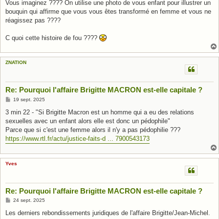
Vous imaginez ???? On utilise une photo de vous enfant pour illustrer un
bouquin qui affirme que vous vous êtes transformé en femme et vous ne
réagissez pas ????
C quoi cette histoire de fou ????
ZNATION
Re: Pourquoi l'affaire Brigitte MACRON est-elle capitale ?
M
19 sept. 2025
e
s
3 min 22 - "Si Brigitte Macron est un homme qui a eu des relations
s
sexuelles avec un enfant alors elle est donc un pédophile"
a
g
Parce que si c'est une femme alors il n'y a pas pédophilie ???
e
https://www.rtl.fr/actu/justice-faits-d ... 7900543173
Yves
Re: Pourquoi l'affaire Brigitte MACRON est-elle capitale ?
M
24 sept. 2025
e
s
Les derniers rebondissements juridiques de l'affaire Brigitte/Jean-Michel.
s