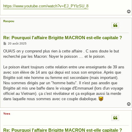
https://www.youtube.com/watch?v=EJ_PYlzSU_8
Raspou
Re: Pourquoi l'affaire Brigitte MACRON est-elle capitale ?
M
20 août 2025
e
s
OUAIS on y comprend plus rien à cette affaire . C sans doute le but
s
recherché par les Macron: Noyer le poisson .... et le poison.
a
g
e
Le poison étant toujours cette relation entre une enseignante de 39 ans
avec son élève de 14 ans qui depui est sous son emprise. Après que
Brigitte soit née homme ou femme est secondaire (mais important).
Nou sommes dirigés par un "homme battu". Il n'est pas anodin que
Brigitte ait mis une baffe dans le visage d'Emmanuel (lors d'un voyage
officiel au Vietnam). ça c'est révélateur et ça explique aussi la merde
dans laquelle nous sommes avec ce couple diabolique.
Yves
Re: Pourquoi l'affaire Brigitte MACRON est-elle capitale ?