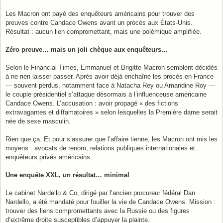
g
e
Les Macron ont payé des enquêteurs américains pour trouver des
preuves contre Candace Owens avant un procès aux États-Unis.
Résultat : aucun lien compromettant, mais une polémique amplifiée.
Zéro preuve… mais un joli chèque aux enquêteurs…
Selon le Financial Times, Emmanuel et Brigitte Macron semblent décidés
à ne rien laisser passer. Après avoir déjà enchaîné les procès en France
— souvent perdus, notamment face à Natacha Rey ou Amandine Roy —
le couple présidentiel s’attaque désormais à l’influenceuse américaine
Candace Owens. L’accusation : avoir propagé « des fictions
extravagantes et diffamatoires » selon lesquelles la Première dame serait
née de sexe masculin.
Rien que ça. Et pour s’assurer que l’affaire tienne, les Macron ont mis les
moyens : avocats de renom, relations publiques internationales et…
enquêteurs privés américains.
Une enquête XXL, un résultat… minimal
Le cabinet Nardello & Co, dirigé par l’ancien procureur fédéral Dan
Nardello, a été mandaté pour fouiller la vie de Candace Owens. Mission :
trouver des liens compromettants avec la Russie ou des figures
d’extrême droite susceptibles d’appuyer la plainte.