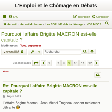
L'Emploi et le Chômage en Débats
FAQ
Inscription
Connexion
R
Accueil
Accueil du forum
Les FORUMS d'Actuchômage
VOS INFOS
e
Pourquoi l'affaire Brigitte MACRON est-elle
c
capitale ?
h
Modérateurs :
Yves
,
superuser
e
Rechercher
Recherche 
Verrouillé
r
c
Page
9
sur
12
1
7
8
9
10
11
12
166 messages
Précédent
…
Suivant
h
Yves
e
r
Re: Pourquoi l'affaire Brigitte MACRON est-elle
capitale ?
M
26 juil. 2025
e
s
L'Affaire Brigitte Macron - Jean-Michel Trogneux devient totalement
s
délirante
a
g