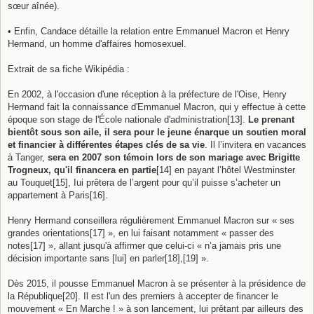
sœur aînée).
• Enfin, Candace détaille la relation entre Emmanuel Macron et Henry
Hermand, un homme d'affaires homosexuel.
Extrait de sa fiche Wikipédia :
En 2002, à l'occasion d'une réception à la préfecture de l'Oise, Henry
Hermand fait la connaissance d'Emmanuel Macron, qui y effectue à cette
époque son stage de l'École nationale d'administration[13].
Le prenant
bientôt sous son aile, il sera pour le jeune énarque un soutien moral
et financier à différentes étapes clés de sa vie
. Il l’invitera en vacances
à Tanger,
sera en 2007 son témoin lors de son mariage avec Brigitte
Trogneux, qu'il financera en partie
[14] en payant l’hôtel Westminster
au Touquet[15], Iui prêtera de l’argent pour qu’il puisse s’acheter un
appartement à Paris[16].
Henry Hermand conseillera régulièrement Emmanuel Macron sur « ses
grandes orientations[17] », en lui faisant notamment « passer des
notes[17] », allant jusqu'à affirmer que celui-ci « n’a jamais pris une
décision importante sans [lui] en parler[18],[19] ».
Dès 2015, il pousse Emmanuel Macron à se présenter à la présidence de
la République[20]. Il est l'un des premiers à accepter de financer le
mouvement « En Marche ! » à son lancement, lui prêtant par ailleurs des