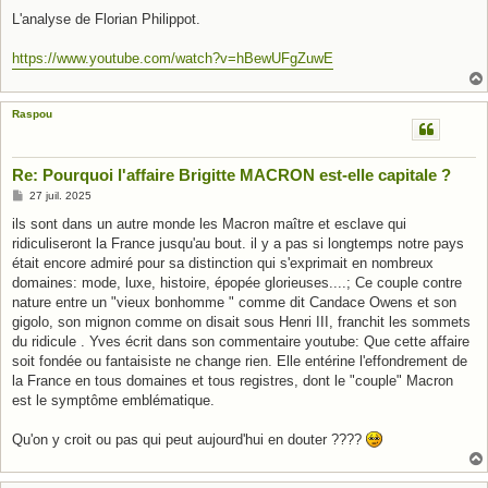
e
L'analyse de Florian Philippot.
https://www.youtube.com/watch?v=hBewUFgZuwE
Raspou
Re: Pourquoi l'affaire Brigitte MACRON est-elle capitale ?
M
27 juil. 2025
e
s
ils sont dans un autre monde les Macron maître et esclave qui
s
ridiculiseront la France jusqu'au bout. il y a pas si longtemps notre pays
a
g
était encore admiré pour sa distinction qui s'exprimait en nombreux
e
domaines: mode, luxe, histoire, épopée glorieuses....; Ce couple contre
nature entre un "vieux bonhomme " comme dit Candace Owens et son
gigolo, son mignon comme on disait sous Henri III, franchit les sommets
du ridicule . Yves écrit dans son commentaire youtube: Que cette affaire
soit fondée ou fantaisiste ne change rien. Elle entérine l'effondrement de
la France en tous domaines et tous registres, dont le "couple" Macron
est le symptôme emblématique.
Qu'on y croit ou pas qui peut aujourd'hui en douter ????