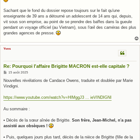
Sachant que le fond du dossier repose toujours sur le fait qu'une
enseignante de 39 ans a détourné un adolescent de 14 ans qui, depuis,
vit sous son emprise, au point de se prendre des baffes dans la gueule
pendant un voyage officiel (au Vietnam), sous l'œil des caméras des plus
grandes agences de presse.
Yves
Re: Pourquoi l'affaire Brigitte MACRON est-elle capitale ?
M
15 août 2025
e
s
Nouvelles révélations de Candace Owens, traduite et doublée par Marie
s
Vindigni.
a
g
e
https://www.youtube.com/watch?v=HIMggJ3 ... ieVINDIGNI
Au sommaire :
• Décès de la sœur aînée de Brigitte.
Son frère, Jean-Michel, n'a pas
assisté aux obsèques !
• Puis, quelques jours plus tard, décès de la nièce de Brigitte (fille de la