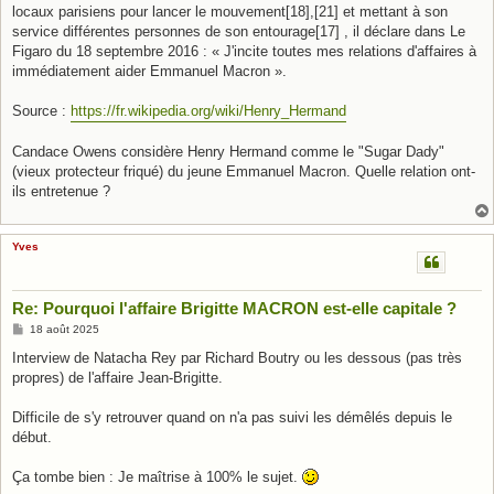
locaux parisiens pour lancer le mouvement[18],[21] et mettant à son
service différentes personnes de son entourage[17] , il déclare dans Le
Figaro du 18 septembre 2016 : « J'incite toutes mes relations d'affaires à
immédiatement aider Emmanuel Macron ».
Source :
https://fr.wikipedia.org/wiki/Henry_Hermand
Candace Owens considère Henry Hermand comme le "Sugar Dady"
(vieux protecteur friqué) du jeune Emmanuel Macron. Quelle relation ont-
ils entretenue ?
Yves
Re: Pourquoi l'affaire Brigitte MACRON est-elle capitale ?
M
18 août 2025
e
s
Interview de Natacha Rey par Richard Boutry ou les dessous (pas très
s
propres) de l'affaire Jean-Brigitte.
a
g
e
Difficile de s'y retrouver quand on n'a pas suivi les démêlés depuis le
début.
Ça tombe bien : Je maîtrise à 100% le sujet.