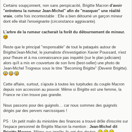
Certains soupçonnent, non sans perspicacité, Brigitte Macron
d'avoir
"entretenu la rumeur Jean-Michel" afin de "masquer" une réalité
vraie
, cette fois incontestable : Elle a bien détourné un garçon mineur
dont elle était l'enseignante (circonstance aggravante).
L'arbre de la rumeur cacherait la forêt du détournement de mineur.
Reste que le principal "responsable" de tout le pataquès autour de
Brigitte/Jean-Michel, le journaliste d'investigation Xavier Poussard, n'est
pour l'heure et à ma connaissance pas inquiété (sur le plan judiciaire)
alors qu'il a mis en couverture de son livre (best-seller) une photo de
Jean-Michel Trogneux sous le titre "Becoming Brigitte" (Devenir Brigitte).
Cette affaire, surtout, s'ajoute à toutes les turpitudes du couple Macron
depuis son accession au pouvoir. Même si Brigitte est une femme, la
France ne s'en trouve pas grandie.
Nous passons pour des guignols… car nous sommes des guignols
dirigés par des pervers narcissiques !
PS : Un petit malin du ministère des finances a trouvé drôle d'inscrire sur
l'espace personnel de Brigitte Macron la mention :
Jean-Michel dit
Brigitte Macron
. Même aux impôts ils ont des doutes.