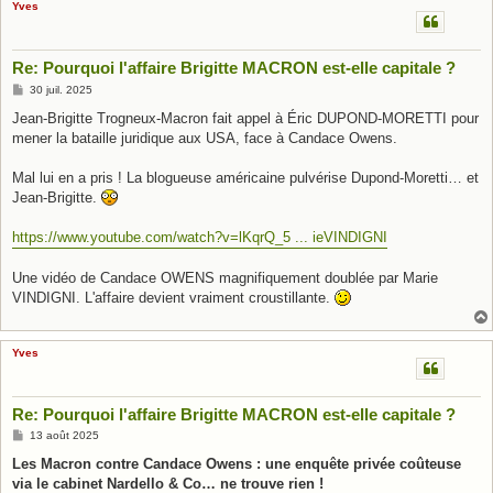
Yves
Re: Pourquoi l'affaire Brigitte MACRON est-elle capitale ?
M
30 juil. 2025
e
s
Jean-Brigitte Trogneux-Macron fait appel à Éric DUPOND-MORETTI pour
s
mener la bataille juridique aux USA, face à Candace Owens.
a
g
e
Mal lui en a pris ! La blogueuse américaine pulvérise Dupond-Moretti… et
Jean-Brigitte.
https://www.youtube.com/watch?v=lKqrQ_5 ... ieVINDIGNI
Une vidéo de Candace OWENS magnifiquement doublée par Marie
VINDIGNI. L'affaire devient vraiment croustillante.
Yves
Re: Pourquoi l'affaire Brigitte MACRON est-elle capitale ?
M
13 août 2025
e
s
Les Macron contre Candace Owens : une enquête privée coûteuse
s
via le cabinet Nardello & Co… ne trouve rien !
a