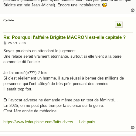
Brigitte est née Jean -Michel). Encore une incohérence.
Cycliste
Re: Pourquoi l'affaire Brigitte MACRON est-elle capitale ?
M
25 oct. 2025
e
s
Soyez prudents en attendant le jugement.
s
Une relaxe serait vraiment étonnante, surtout si elle vient à la barre
a
g
comme le dit l’article.
e
Je l’ai croisé(e???) 2 fois.
Si c’est réellement un homme, il aura réussi à berner des millions de
personnes qui l’ont côtoyé de très près pendant des années.
Il serait trop fort.
Et l’avocat adverse ne demande même pas un test de féminité…
En 2025, on ne peut plus tromper la science sur le genre.
C'est 1ère année de médecine.
https://www.ledauphine.com/faits-divers ... l-de-paris