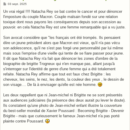
M
03 sept. 2025
e
s
Un vrai régal !!!! Natacha Rey se bat contre le cancer et pour dénoncer
s
l'imposture du couple Macron. Couple malsain fondé sur une relation
a
g
toxique dont nous payons les conséquences depuis son accession au
e
pouvoir. en cela Natacha Rey est une femme remarquable qui a vu juste.
Son avocat considère que "les français ont été trompés. Ils pensaient
élire un jeune président alors que Macron est vieux, qu'il n'a pas vécu
son adolescence, qu'il ne s'est pas forgé une personnalité par lui même
mais sous l'emprise d'une vieille qui tente de se fiare passer pour jeune.
Il dit que Natacha Rey n'a fait que dénoncer les zones d'ombre de la
biographie de brigitte Trogneux qui n'en manque pas, allant jusqu'à
s'interroger sur l'identité de genre d'une femme qui a été totalement
refaite. Natacha Rey affirme que tout est faux chez Brigitte : les
cheveux, les seins, le nez, les dents, la couleur des yeux , le dessin de
son visage.... De là à envisager qu'elle est née homme.
Les deux rappellent que ni Jean-michel ni Brigitte ne se sont présentés
aux audiences judiciaires (la présence des deux aurait pu lever le doute).
Ils constatent qu'une photo de Jean-michel enfant illustre la couverture
du best-seller mondial de Xavier Poussard : Becoming Brigitte - Devenir
Brigitte - mais que curieusement le fameux Jean-michel n'a pas porté
plainte contre Poussard.