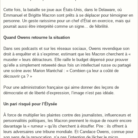
Cette fois, la bataille se joue aux États-Unis, dans le Delaware, où
Emmanuel et Brigitte Macron sont prêts à se déplacer pour témoigner en
personne. Un geste rarissime pour un chef d’État en exercice, mais qui
pourrait aussi être interprété comme un signe… de fébrilité.
Quand Owens retourne la situation
Dans ses podcasts et sur les réseaux sociaux, Owens revendique son
droit à enquêter et à s’exprimer, estimant que les Macron cherchent à «
museler » leurs détracteurs. Elle raille le budget dépensé pour prouver
qu’elle a simplement retweeté deux fois un intellectuel russe ou partagé
une scène avec Marion Maréchal : « Combien ça leur a coûté de
découvrir ça ? »
Pour une administration française qui aime donner des leçons de
démocratie et de liberté d’expression, l’image n’est pas idéale.
Un pari risqué pour l’Élysée
À force de multiplier les plaintes contre des journalistes, influenceurs et
personnalités politiques, les Macron prennent le risque de nourrir encore
davantage la « rumeur » qu’ils cherchent à étouffer. Pire : ils offrent à
leurs adversaires une tribune mondiale. Et Candace Owens, connue pour
son sens de la provocation, n’a pas l’intention de lâcher le micro.