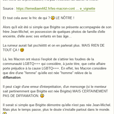
Source :
https://lemediaen442.fr/les-macron-cont ... e_vignette
Et tout cela avec le fric de qui ?
LE NÔTRE !
Alors qu'il eût été si simple que Brigitte se présente accompagnée de son
frère Jean-Michel, en possession de quelques photos de famille d'elle
enceinte, d'elle avec ses enfants en bas âge…
La rumeur aurait fait pschiiitttt et on en parlerait plus. MAIS RIEN DE
TOUT ÇA !
Là, les Macron ont réussi l'exploit de s'attirer les foudres de la
communauté LGBTQ+++ qui considère, à juste titre, que cette affaire
porte préjudice à la cause LGBTQ+++. En effet, les Macron considère
que dire d'une "femme" qu'elle est née "homme" relève de la
diffamation
.
Il peut s'agir d'une erreur d'interprétation, d'un mensonge (si le menteur
sait pertinemment que Brigitte est née Brigitte) MAIS CERTAINEMENT
PAS DE DIFFAMATION.
Il serait si simple que Brigitte démontre qu'elle n'est pas née Jean-Michel.
Mais plus le temps passe, plus le doute s'installe partout dans le monde.