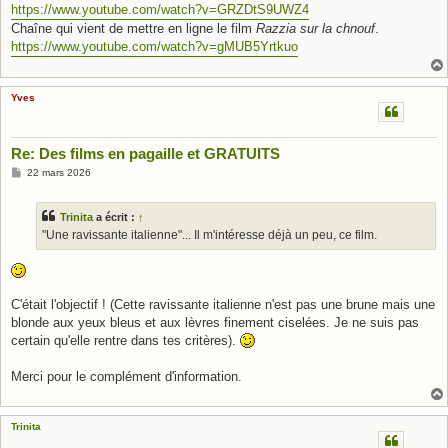
https://www.youtube.com/watch?v=GRZDtS9UWZ4
Chaîne qui vient de mettre en ligne le film
Razzia sur la chnouf
.
https://www.youtube.com/watch?v=gMUB5Yrtkuo
Yves
Re: Des films en pagaille et GRATUITS
M
22 mars 2026
e
s
s
Trinita
a écrit :
↑
a
g
"Une ravissante italienne"... Il m'intéresse déjà un peu, ce film.
e
C'était l'objectif ! (Cette ravissante italienne n'est pas une brune mais une
blonde aux yeux bleus et aux lèvres finement ciselées. Je ne suis pas
certain qu'elle rentre dans tes critères).
Merci pour le complément d'information.
Trinita