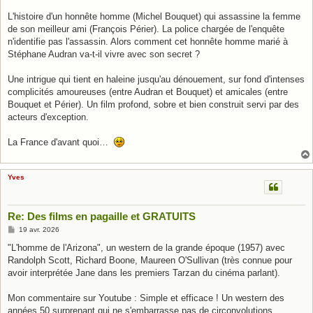
L'histoire d'un honnête homme (Michel Bouquet) qui assassine la femme
de son meilleur ami (François Périer). La police chargée de l'enquête
n'identifie pas l'assassin. Alors comment cet honnête homme marié à
Stéphane Audran va-t-il vivre avec son secret ?
Une intrigue qui tient en haleine jusqu'au dénouement, sur fond d'intenses
complicités amoureuses (entre Audran et Bouquet) et amicales (entre
Bouquet et Périer). Un film profond, sobre et bien construit servi par des
acteurs d'exception.
La France d'avant quoi…
Yves
Re: Des films en pagaille et GRATUITS
M
19 avr. 2026
e
s
"L'homme de l'Arizona", un western de la grande époque (1957) avec
s
Randolph Scott, Richard Boone, Maureen O'Sullivan (très connue pour
a
g
avoir interprétée Jane dans les premiers Tarzan du cinéma parlant).
e
Mon commentaire sur Youtube : Simple et efficace ! Un western des
années 50 surprenant qui ne s'embarrasse pas de circonvolutions