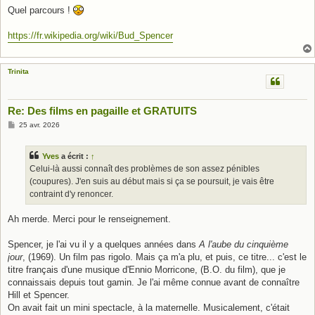
Quel parcours !
https://fr.wikipedia.org/wiki/Bud_Spencer
Trinita
Re: Des films en pagaille et GRATUITS
M
25 avr. 2026
e
s
s
Yves
a écrit :
↑
a
g
Celui-là aussi connaît des problèmes de son assez pénibles
e
(coupures). J'en suis au début mais si ça se poursuit, je vais être
contraint d'y renoncer.
Ah merde. Merci pour le renseignement.
Spencer, je l'ai vu il y a quelques années dans
A l'aube du cinquième
jour
, (1969). Un film pas rigolo. Mais ça m'a plu, et puis, ce titre... c'est le
titre français d'une musique d'Ennio Morricone, (B.O. du film), que je
connaissais depuis tout gamin. Je l'ai même connue avant de connaître
Hill et Spencer.
On avait fait un mini spectacle, à la maternelle. Musicalement, c'était