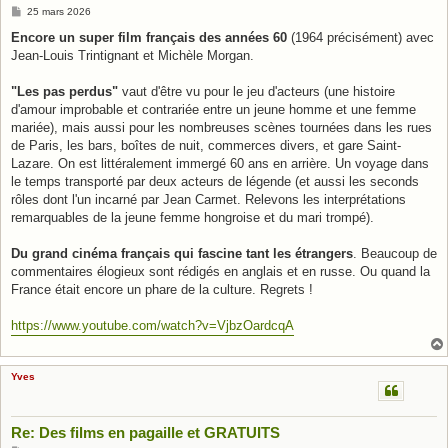
M
25 mars 2026
e
s
Encore un super film français des années 60
(1964 précisément) avec
s
Jean-Louis Trintignant et Michèle Morgan.
a
g
e
"Les pas perdus"
vaut d'être vu pour le jeu d'acteurs (une histoire
d'amour improbable et contrariée entre un jeune homme et une femme
mariée), mais aussi pour les nombreuses scènes tournées dans les rues
de Paris, les bars, boîtes de nuit, commerces divers, et gare Saint-
Lazare. On est littéralement immergé 60 ans en arrière. Un voyage dans
le temps transporté par deux acteurs de légende (et aussi les seconds
rôles dont l'un incarné par Jean Carmet. Relevons les interprétations
remarquables de la jeune femme hongroise et du mari trompé).
Du grand cinéma français qui fascine tant les étrangers
. Beaucoup de
commentaires élogieux sont rédigés en anglais et en russe. Ou quand la
France était encore un phare de la culture. Regrets !
https://www.youtube.com/watch?v=VjbzOardcqA
Yves
Re: Des films en pagaille et GRATUITS