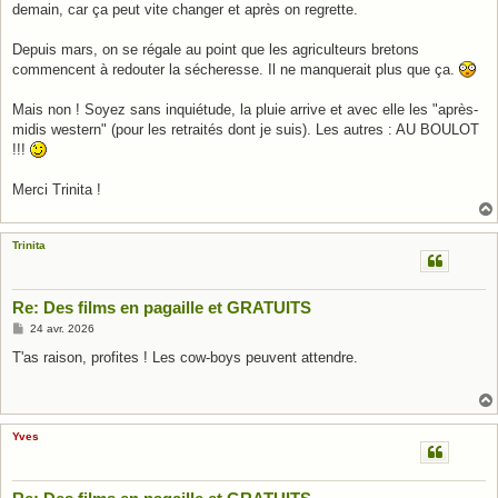
demain, car ça peut vite changer et après on regrette.
Depuis mars, on se régale au point que les agriculteurs bretons
commencent à redouter la sécheresse. Il ne manquerait plus que ça.
Mais non ! Soyez sans inquiétude, la pluie arrive et avec elle les "après-
midis western" (pour les retraités dont je suis). Les autres : AU BOULOT
!!!
Merci Trinita !
Trinita
Re: Des films en pagaille et GRATUITS
M
24 avr. 2026
e
s
T'as raison, profites ! Les cow-boys peuvent attendre.
s
a
g
e
Yves