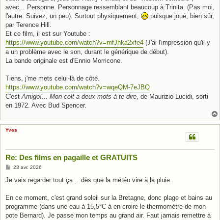
avec... Personne. Personnage ressemblant beaucoup à Trinita. (Pas moi,
l'autre. Suivez, un peu). Surtout physiquement,
puisque joué, bien sûr,
par Terence Hill.
Et ce film, il est sur Youtube :
https://www.youtube.com/watch?v=mfJhka2xfe4
(J'ai l'impression qu'il y
a un problème avec le son, durant le générique de début).
La bande originale est d'Ennio Morricone.
Tiens, j'me mets celui-là de côté.
https://www.youtube.com/watch?v=wqeQM-7eJBQ
C'est
Amigo!... Mon colt a deux mots à te dire
, de Maurizio Lucidi, sorti
en 1972. Avec Bud Spencer.
Yves
Re: Des films en pagaille et GRATUITS
M
23 avr. 2026
e
s
Je vais regarder tout ça… dès que la météo vire à la pluie.
s
a
g
En ce moment, c'est grand soleil sur la Bretagne, donc plage et bains au
e
programme (dans une eau à 15,5°C à en croire le thermomètre de mon
pote Bernard). Je passe mon temps au grand air. Faut jamais remettre à