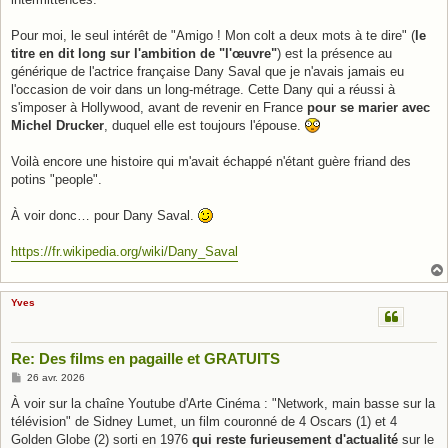
Pour moi, le seul intérêt de "Amigo ! Mon colt a deux mots à te dire" (
le
titre en dit long sur l'ambition de "l'œuvre"
) est la présence au
générique de l'actrice française Dany Saval que je n'avais jamais eu
l'occasion de voir dans un long-métrage. Cette Dany qui a réussi à
s'imposer à Hollywood, avant de revenir en France
pour se marier avec
Michel Drucker
, duquel elle est toujours l'épouse.
Voilà encore une histoire qui m'avait échappé n'étant guère friand des
potins "people".
À voir donc… pour Dany Saval.
https://fr.wikipedia.org/wiki/Dany_Saval
Yves
Re: Des films en pagaille et GRATUITS
M
26 avr. 2026
e
s
À voir sur la chaîne Youtube d'Arte Cinéma : "Network, main basse sur la
s
télévision" de Sidney Lumet, un film couronné de 4 Oscars (1) et 4
a
g
Golden Globe (2) sorti en 1976
qui reste furieusement d'actualité
sur le