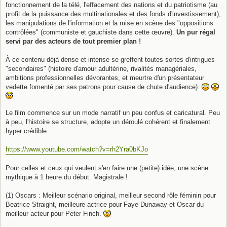
e
fonctionnement de la télé, l'effacement des nations et du patriotisme (au
profit de la puissance des multinationales et des fonds d'investissement),
les manipulations de l'information et la mise en scène des "oppositions
contrôlées" (communiste et gauchiste dans cette œuvre).
Un pur régal
servi par des acteurs de tout premier plan !
À ce contenu déjà dense et intense se greffent toutes sortes d'intrigues
"secondaires" (histoire d'amour adultérine, rivalités managériales,
ambitions professionnelles dévorantes, et meurtre d'un présentateur
vedette fomenté par ses patrons pour cause de chute d'audience).
Le film commence sur un mode narratif un peu confus et caricatural. Peu
à peu, l'histoire se structure, adopte un déroulé cohérent et finalement
hyper crédible.
https://www.youtube.com/watch?v=rh2Yra0bKJo
Pour celles et ceux qui veulent s'en faire une (petite) idée, une scène
mythique à 1 heure du début. Magistrale !
(1) Oscars : Meilleur scénario original, meilleur second rôle féminin pour
Beatrice Straight, meilleure actrice pour Faye Dunaway et Oscar du
meilleur acteur pour Peter Finch.