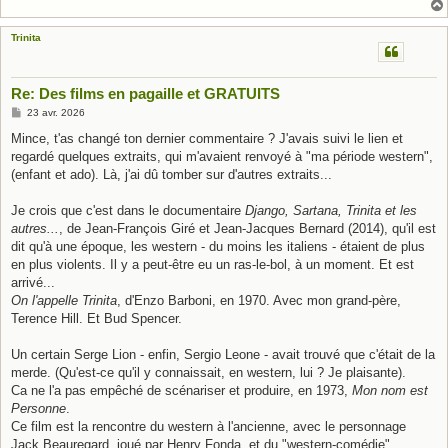
Trinita
Re: Des films en pagaille et GRATUITS
M
23 avr. 2026
e
s
Mince, t'as changé ton dernier commentaire ? J'avais suivi le lien et
s
regardé quelques extraits, qui m'avaient renvoyé à "ma période western",
a
g
(enfant et ado). Là, j'ai dû tomber sur d'autres extraits...
e
Je crois que c'est dans le documentaire
Django, Sartana, Trinita et les
autres...
, de Jean-François Giré et Jean-Jacques Bernard (2014), qu'il est
dit qu'à une époque, les western - du moins les italiens - étaient de plus
en plus violents. Il y a peut-être eu un ras-le-bol, à un moment. Et est
arrivé...
On l'appelle Trinita
, d'Enzo Barboni, en 1970. Avec mon grand-père,
Terence Hill. Et Bud Spencer.
Un certain Serge Lion - enfin, Sergio Leone - avait trouvé que c'était de la
merde. (Qu'est-ce qu'il y connaissait, en western, lui ? Je plaisante).
Ca ne l'a pas empêché de scénariser et produire, en 1973,
Mon nom est
Personne
.
Ce film est la rencontre du western à l'ancienne, avec le personnage
Jack Beauregard, joué par Henry Fonda, et du "western-comédie",