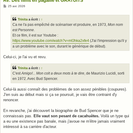
Re: Des films en pagaille et GRATUITS
M
25 avr. 2026
e
s
s
Trinita
a écrit :
↑
a
g
Ca ne l'a pas empêché de scénariser et produire, en 1973,
Mon nom
e
est Personne
.
Et ce film, il est sur Youtube :
https://www.youtube.com/watch?v=mfJhka2xfe4
(J'ai l'impression qu'il y
a un problème avec le son, durant le générique de début).
Celui-ci, je l'ai vu et revu.
Trinita
a écrit :
↑
C'est
Amigo!... Mon colt a deux mots à te dire
, de Maurizio Lucidi, sorti
en 1972. Avec Bud Spencer.
Celui-là aussi connaît des problèmes de son assez pénibles (coupures).
J'en suis au début mais si ça se poursuit, je vais être contraint d'y
renoncer.
En revanche, j'ai découvert la biographie de Bud Spencer que je ne
connaissais pas.
Elle vaut son pesant de cacahuètes.
Voilà un type qui
a eu une existence pas banale, mais j'avoue ne m'être jamais vraiment
intéressé à sa carrière d'acteur.