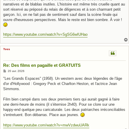
narratives et de blablas inutiles. L'histoire est même très cruelle quant au
sort réservé au préposé du relais de diligences et à son charmant petit
garçon. Ici, on ne fait pas de sentiment sauf dans la scène finale qui
ouvre d'heureuses perspectives. Mais le reste est bien sombre. À voir !
https://www.youtube.com/watch?v=SgSG6wIUHao
Yves
Re: Des films en pagaille et GRATUITS
M
20 avr. 2026
e
s
"Les Grands Espaces" (1958). Un western avec deux légendes de l'âge
s
d'or d'Hollywood : Gregory Peck et Charlton Heston, et l'actrice Jean
a
g
Simmons.
e
Film bien campé dans ses deux premiers tiers qui aurait gagné à faire
une demi-heure de moins (il s'éternise 2h40). Pour se clore sur une
happy-end quelque peu caricaturale. Les deux patriarches irréconciliables
s'entretuent. Bon débarras. Place aux jeunes.
https://www.youtube.com/watch?v=mwVzdwuUARk