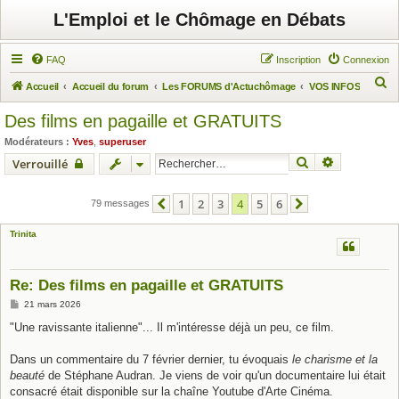
L'Emploi et le Chômage en Débats
FAQ
Inscription
Connexion
R
Accueil
Accueil du forum
Les FORUMS d'Actuchômage
VOS INFOS
e
Des films en pagaille et GRATUITS
c
Modérateurs :
Yves
,
superuser
h
Rechercher
Recherche 
Verrouillé
e
r
1
2
3
4
5
6
79 messages
Précédent
Suivant
c
Trinita
h
e
r
Re: Des films en pagaille et GRATUITS
M
21 mars 2026
e
s
"Une ravissante italienne"... Il m'intéresse déjà un peu, ce film.
s
a
g
Dans un commentaire du 7 février dernier, tu évoquais
le charisme et la
e
beauté
de Stéphane Audran. Je viens de voir qu'un documentaire lui était
consacré était disponible sur la chaîne Youtube d'Arte Cinéma.