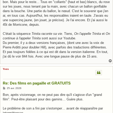
bon. Mais pour le reste... Tous en "collants" (haut et bas) blancs, du rose
sur les joues, nous tenant par la main, avec chacun un ballon gonflable
dans la bouche. Une partie du ballon, le nœud. C'est le souvenir que j'en
ai, en tous cas. Aujourd'hui, les responsables iraient en taule. J'avais eu
une supercinq jaune, (en jouet, je précise). Je l'ai encore. Et j'ai aussi le
45t de Morricone, depuis.
C'était la séquence
Trinita raconte sa vie
. Tiens,
On l'appelle Trinita
et
On
continue à l'appeler Trinita
sont aussi sur Youtube.
Du premier, il y a deux versions françaises, (dont une avec la voix de
Pierre Arditti pour doubler Hill), avec parfois des traductions différentes.
Et pas toujours fidèles à ce qui est dit dans la version italienne. En tout,
j'ai dû le voir 844 fois. Avec une longue pause de plus de 15 ans.
Yves
Re: Des films en pagaille et GRATUITS
M
25 avr. 2026
e
s
Bon, après visionnage, on ne peut pas dire qu'il s'agisse d'un "grand
s
film". Peut-être plaisant pour des gamins… Guère plus.
a
g
e
Le problème de son a fini par s'estomper… avant de réapparaître par
intermittences.