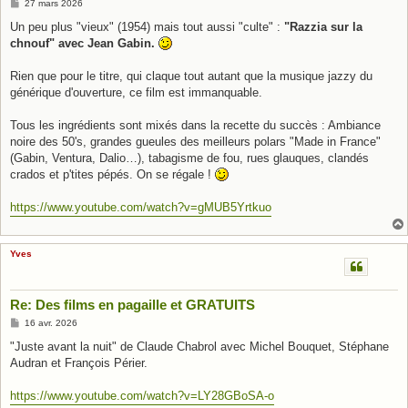
M
27 mars 2026
e
s
Un peu plus "vieux" (1954) mais tout aussi "culte" :
"Razzia sur la
s
chnouf" avec Jean Gabin.
a
g
e
Rien que pour le titre, qui claque tout autant que la musique jazzy du
générique d'ouverture, ce film est immanquable.
Tous les ingrédients sont mixés dans la recette du succès : Ambiance
noire des 50's, grandes gueules des meilleurs polars "Made in France"
(Gabin, Ventura, Dalio…), tabagisme de fou, rues glauques, clandés
crados et p'tites pépés. On se régale !
https://www.youtube.com/watch?v=gMUB5Yrtkuo
Yves
Re: Des films en pagaille et GRATUITS
M
16 avr. 2026
e
s
"Juste avant la nuit" de Claude Chabrol avec Michel Bouquet, Stéphane
s
Audran et François Périer.
a
g
e
https://www.youtube.com/watch?v=LY28GBoSA-o