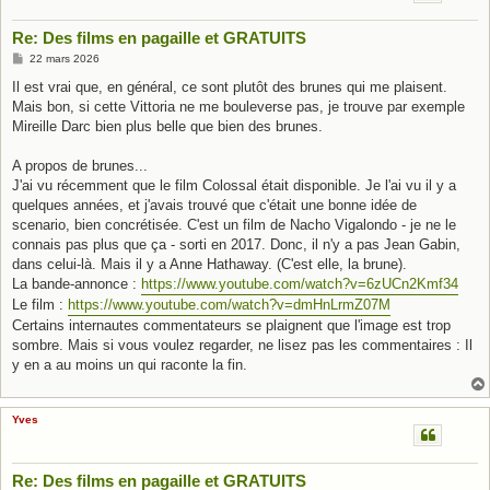
Re: Des films en pagaille et GRATUITS
M
22 mars 2026
e
s
Il est vrai que, en général, ce sont plutôt des brunes qui me plaisent.
s
Mais bon, si cette Vittoria ne me bouleverse pas, je trouve par exemple
a
g
Mireille Darc bien plus belle que bien des brunes.
e
A propos de brunes...
J'ai vu récemment que le film Colossal était disponible. Je l'ai vu il y a
quelques années, et j'avais trouvé que c'était une bonne idée de
scenario, bien concrétisée. C'est un film de Nacho Vigalondo - je ne le
connais pas plus que ça - sorti en 2017. Donc, il n'y a pas Jean Gabin,
dans celui-là. Mais il y a Anne Hathaway. (C'est elle, la brune).
La bande-annonce :
https://www.youtube.com/watch?v=6zUCn2Kmf34
Le film :
https://www.youtube.com/watch?v=dmHnLrmZ07M
Certains internautes commentateurs se plaignent que l'image est trop
sombre. Mais si vous voulez regarder, ne lisez pas les commentaires : Il
y en a au moins un qui raconte la fin.
Yves
Re: Des films en pagaille et GRATUITS