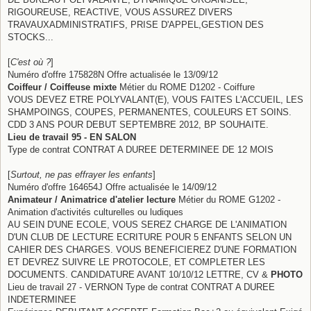
RIGOUREUSE, REACTIVE, VOUS ASSUREZ DIVERS
TRAVAUXADMINISTRATIFS, PRISE D'APPEL,GESTION DES
STOCKS...
[
C'est où ?
]
Numéro d'offre 175828N Offre actualisée le 13/09/12
Coiffeur / Coiffeuse mixte
Métier du ROME D1202 - Coiffure
VOUS DEVEZ ETRE POLYVALANT(E), VOUS FAITES L'ACCUEIL, LES
SHAMPOINGS, COUPES, PERMANENTES, COULEURS ET SOINS.
CDD 3 ANS POUR DEBUT SEPTEMBRE 2012, BP SOUHAITE.
Lieu de travail 95 - EN SALON
Type de contrat CONTRAT A DUREE DETERMINEE DE 12 MOIS
[
Surtout, ne pas effrayer les enfants
]
Numéro d'offre 164654J Offre actualisée le 14/09/12
Animateur / Animatrice d'atelier lecture
Métier du ROME G1202 -
Animation d'activités culturelles ou ludiques
AU SEIN D'UNE ECOLE, VOUS SEREZ CHARGE DE L'ANIMATION
D'UN CLUB DE LECTURE ECRITURE POUR 5 ENFANTS SELON UN
CAHIER DES CHARGES. VOUS BENEFICIEREZ D'UNE FORMATION
ET DEVREZ SUIVRE LE PROTOCOLE, ET COMPLETER LES
DOCUMENTS. CANDIDATURE AVANT 10/10/12 LETTRE, CV &
PHOTO
Lieu de travail 27 - VERNON Type de contrat CONTRAT A DUREE
INDETERMINEE