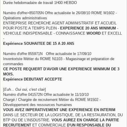
Durée hebdomadaire de travail 1H00 HEBDO
Numéro d'offre>850705N Offre actualisée le 26/08/10 ROME M1602 -
Opérations administratives
ENTREPRISE RECHERCHE AGENT ADMINISTRATIF ET ACCUEIL
POUR POSTE A TEMPS PLEIN -
EXPERIENCE 20 ANS MINIMUM
-
VEHICULE INDISPENSABLE - CONNAISSANCE
WOORD
ET EXCELL
-
Expérience SOUHAITEE DE 15 A 20 ANS
Numéro d'offre 855971N Offre actualisée le 17/09/10
Inventoriste Métier du ROME N1103 - Magasinage et préparation de
commandes
CE POSTE REQUIERT D'AVOIR UNE EXPERIENCE MINIMUM DE 3
MOIS.
Expérience DEBUTANT ACCEPTE
[
Euh... Oui oui, c'est clair
]
Numéro d'offre 041572N Offre actualisée le 11/10/10
Chargé / Chargée de recrutement Métier du ROME M1502 -
Développement des ressources humaines
VOUS AVEZ IMPERATIVEMENT UNE EXPERIENCE EN INTERIM
DANS LE SECTEUR DE LA LOGISTIQUE, DE LA RESTAURATION, DU
BTP OU DE L'INSDUSTRIE.
VOUS AUREZ EN CHARGE LA PARTIE
RECRUTEMENT
ET COMMERCIALE
D'UN RESPONSABLE DU