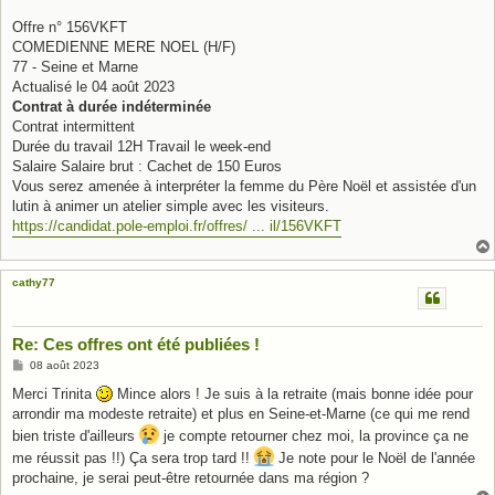
Offre n° 156VKFT
COMEDIENNE MERE NOEL (H/F)
77 - Seine et Marne
Actualisé le 04 août 2023
Contrat à durée indéterminée
Contrat intermittent
Durée du travail 12H Travail le week-end
Salaire Salaire brut : Cachet de 150 Euros
Vous serez amenée à interpréter la femme du Père Noël et assistée d'un
lutin à animer un atelier simple avec les visiteurs.
https://candidat.pole-emploi.fr/offres/ ... il/156VKFT
cathy77
Re: Ces offres ont été publiées !
M
08 août 2023
e
s
Merci Trinita
Mince alors ! Je suis à la retraite (mais bonne idée pour
s
arrondir ma modeste retraite) et plus en Seine-et-Marne (ce qui me rend
a
g
bien triste d'ailleurs
je compte retourner chez moi, la province ça ne
e
me réussit pas !!) Ça sera trop tard !!
Je note pour le Noël de l'année
prochaine, je serai peut-être retournée dans ma région ?