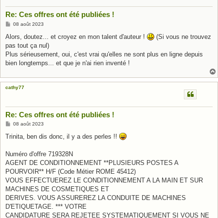
Re: Ces offres ont été publiées !
M
08 août 2023
e
s
Alors, doutez... et croyez en mon talent d'auteur !
(Si vous ne trouvez
s
pas tout ça nul)
a
g
Plus sérieusement, oui, c'est vrai qu'elles ne sont plus en ligne depuis
e
bien longtemps... et que je n'ai rien inventé !
cathy77
Re: Ces offres ont été publiées !
M
08 août 2023
e
s
Trinita, ben dis donc, il y a des perles !!
s
a
g
Numéro d'offre 719328N
e
AGENT DE CONDITIONNEMENT **PLUSIEURS POSTES A
POURVOIR** H/F (Code Métier ROME 45412)
VOUS EFFECTUEREZ LE CONDITIONNEMENT A LA MAIN ET SUR
MACHINES DE COSMETIQUES ET
DERIVES. VOUS ASSUREREZ LA CONDUITE DE MACHINES
D'ETIQUETAGE. *** VOTRE
CANDIDATURE SERA REJETEE SYSTEMATIQUEMENT SI VOUS NE