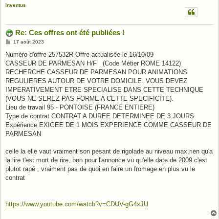
Inventus
Re: Ces offres ont été publiées !
M
17 août 2023
e
s
Numéro d'offre 257532R Offre actualisée le 16/10/09
s
CASSEUR DE PARMESAN H/F (Code Métier ROME 14122)
a
g
RECHERCHE CASSEUR DE PARMESAN POUR ANIMATIONS
e
REGULIERES AUTOUR DE VOTRE DOMICILE. VOUS DEVEZ
IMPERATIVEMENT ETRE SPECIALISE DANS CETTE TECHNIQUE
(VOUS NE SEREZ PAS FORME A CETTE SPECIFICITE).
Lieu de travail 95 - PONTOISE (FRANCE ENTIERE)
Type de contrat CONTRAT A DUREE DETERMINEE DE 3 JOURS
Expérience EXIGEE DE 1 MOIS EXPERIENCE COMME CASSEUR DE
PARMESAN
celle la elle vaut vraiment son pesant de rigolade au niveau max,rien qu'a
la lire t'est mort de rire, bon pour l'annonce vu qu'elle date de 2009 c'est
plutot rapé , vraiment pas de quoi en faire un fromage en plus vu le
contrat
https://www.youtube.com/watch?v=CDUV-gG4xJU