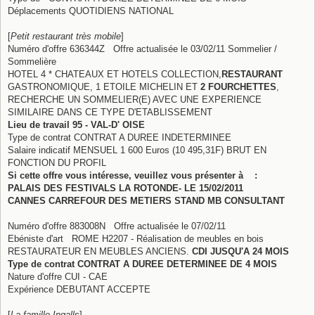
Déplacements QUOTIDIENS NATIONAL
[
Petit restaurant très mobile
]
Numéro d'offre 636344Z Offre actualisée le 03/02/11 Sommelier /
Sommelière
HOTEL 4 * CHATEAUX ET HOTELS COLLECTION,
RESTAURANT
GASTRONOMIQUE, 1 ETOILE MICHELIN ET
2 FOURCHETTES
,
RECHERCHE UN SOMMELIER(E) AVEC UNE EXPERIENCE
SIMILAIRE DANS CE TYPE D'ETABLISSEMENT
Lieu de travail 95 - VAL-D' OISE
Type de contrat CONTRAT A DUREE INDETERMINEE
Salaire indicatif MENSUEL 1 600 Euros (10 495,31F) BRUT EN
FONCTION DU PROFIL
Si cette offre vous intéresse, veuillez vous présenter à :
PALAIS DES FESTIVALS LA ROTONDE- LE 15/02/2011
CANNES CARREFOUR DES METIERS STAND MB CONSULTANT
Numéro d'offre 883008N Offre actualisée le 07/02/11
Ebéniste d'art ROME H2207 - Réalisation de meubles en bois
RESTAURATEUR EN MEUBLES ANCIENS.
CDI JUSQU'A 24 MOIS
Type de contrat CONTRAT A DUREE DETERMINEE DE 4 MOIS
Nature d'offre CUI - CAE
Expérience DEBUTANT ACCEPTE
[
La famille Ingalls
]