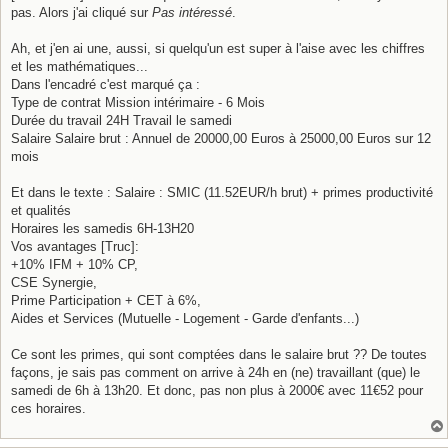
pas. Alors j'ai cliqué sur
Pas intéressé
.
Ah, et j'en ai une, aussi, si quelqu'un est super à l'aise avec les chiffres
et les mathématiques...
Dans l'encadré c'est marqué ça :
Type de contrat Mission intérimaire - 6 Mois
Durée du travail 24H Travail le samedi
Salaire Salaire brut : Annuel de 20000,00 Euros à 25000,00 Euros sur 12
mois
Et dans le texte : Salaire : SMIC (11.52EUR/h brut) + primes productivité
et qualités
Horaires les samedis 6H-13H20
Vos avantages [Truc]:
+10% IFM + 10% CP,
CSE Synergie,
Prime Participation + CET à 6%,
Aides et Services (Mutuelle - Logement - Garde d'enfants...)
Ce sont les primes, qui sont comptées dans le salaire brut ?? De toutes
façons, je sais pas comment on arrive à 24h en (ne) travaillant (que) le
samedi de 6h à 13h20. Et donc, pas non plus à 2000€ avec 11€52 pour
ces horaires.