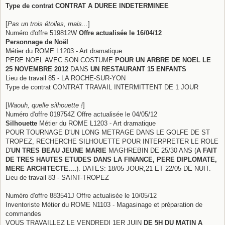
Type de contrat CONTRAT A DUREE INDETERMINEE
[
Pas un trois étoiles, mais...
]
Numéro d'offre 519812W
Offre actualisée le 16/04/12
Personnage de Noël
Métier du ROME L1203 - Art dramatique
PERE NOEL AVEC SON COSTUME
POUR UN ARBRE DE NOEL LE
25 NOVEMBRE 2012
DANS
UN RESTAURANT 15 ENFANTS
Lieu de travail 85 - LA ROCHE-SUR-YON
Type de contrat CONTRAT TRAVAIL INTERMITTENT DE 1 JOUR
[
Waouh, quelle silhouette !
]
Numéro d'offre 019754Z Offre actualisée le 04/05/12
Silhouette
Métier du ROME L1203 - Art dramatique
POUR TOURNAGE D'UN LONG METRAGE DANS LE GOLFE DE ST
TROPEZ, RECHERCHE SILHOUETTE POUR INTERPRETER LE ROLE
D'
UN TRES BEAU JEUNE MARIE
MAGHREBIN DE 25/30 ANS (
A FAIT
DE TRES HAUTES ETUDES DANS LA FINANCE, PERE DIPLOMATE,
MERE ARCHITECTE....
). DATES: 18/05 JOUR,21 ET 22/05 DE NUIT.
Lieu de travail 83 - SAINT-TROPEZ
Numéro d'offre 883541J Offre actualisée le 10/05/12
Inventoriste Métier du ROME N1103 - Magasinage et préparation de
commandes
VOUS TRAVAILLEZ LE VENDREDI 1ER JUIN
DE 5H DU MATIN A