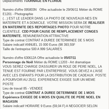
Déplacements
TOURNAGE EN FLORIDE
Numéro d'offre 095803N Offre actualisée le 29/06/11 Métier du ROME
E1201 - Photographie
(…) EST LE LEADER DANS LA PHOTO DE NOUVEAUX-NES EN
MATERNITE ET A DOMICILE. VOTRE MISSION SERA DE
REALISER
EN MATERNITE DES REPORTAGES PHOTO
POUR NOTRE
CLIENTELE.
CDD POUR CAUSE DE REMPLACEMENT CONGES
MATERNITE.
REMUNERATION ATTRACTIVE
Type de contrat CONTRAT A DUREE DETERMINEE DE 5 MOIS
Salaire indicatif ANNUEL 15 000 Euros (98 393,55F
Taille de l'entreprise 500 A 999 SALARIES
Numéro d'offre 630612A Offre actualisée le
05/07/11
Personnage de Noël
Métier du ROME L1203 - Art dramatique
VOUS SEREZ CHARGE D'ASSURER UN ROLE DE PERE NOEL, LA
TENUE EST FOURNIE PAR L'ENTREPRISE. VOUS DEVEZ A L'AISE
AVEC LES ENFANTS POUR LA DISTRIBUTION DE CADEAUX. POSTE
A POURVOIR AU 25/11. EXPERIENCE EXIGEE SUR UN MEME
POSTE
Lieu de travail 85 - VENDEE
Type de contrat
CONTRAT A DUREE DETERMINEE DE 1 MOIS
Expérience EXIGEE DE 6 MOIS EN QUALITE DE PERE NOEL EN
MAGASIN
Salaire indicatif HORAIRE 9 Euros (59,04 F) A NEGOCIER SELON