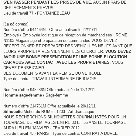
S'EN PASSER PENDANT LES PRISES DE VUE.
AUCUN FRAIS DE
DEPLACEMENTS PREVUS.
Lieu de travail 77 - FONTAINEBLEAU
[
La pô compri
]
Numéro d'offre 944464N Offre actualisée le 22/11/11
Employé / Employée logistique de réception de marchandises ROME
N1103 Magasinage et préparation de commandes VOUS DEVEZ
RECEPTIONNER ET PREPARER DES VEHICULES NEUFS AVNT QUE
LEURS PROPRIETAIRES VIENNENT LES CHERCHER.
VOUS DEVEZ
AVOIR UNE BONNE PRESENTATION ET UNE BONNE ELOCUTION
CAR VOUS AVEZ CONTACT AVEC LES PROPRIETAIRES
. VOUS
DEVEZ RENSEIGNER
DES DOCUMENTS AVANT LA REMISE DU VEHICULE
Type de contrat TRAVAIL INTERIMAIRE DE 6 MOIS
Numéro d'offre 948286N Offre actualisée le 12/12/11
Homme sage-femme
/ Sage-femme
Numéro d'offre 214761M Offre actualisée le 20/12/11
Silhouette
Métier du ROME L1203 - Art dramatique
NOUS RECHERCHONS
SILHOUETTES JOURNALISTES
POUR UN
TOURNAGE DE FILM, AGES ENTRE 30 ET 55 ANS LE TOURNAGE
AURA LIEU EN JANVIER - FEVRIER 2012.
Lieu de travail 75 - PARIS Type de contrat CONTRAT A DUREE