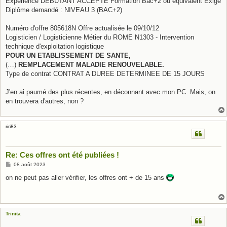
Expérience DEBUTANT ACCEPTE Formation Bac+2 ou équivalent Exigé
Diplôme demandé : NIVEAU 3 (BAC+2)
Numéro d'offre 805618N Offre actualisée le 09/10/12
Logisticien / Logisticienne Métier du ROME N1303 - Intervention
technique d'exploitation logistique
POUR UN ETABLISSEMENT DE SANTE,
(…)
REMPLACEMENT MALADIE RENOUVELABLE.
Type de contrat CONTRAT A DUREE DETERMINEE DE 15 JOURS
J'en ai paumé des plus récentes, en déconnant avec mon PC. Mais, on
en trouvera d'autres, non ?
riri83
Re: Ces offres ont été publiées !
M
08 août 2023
e
s
on ne peut pas aller vérifier, les offres ont + de 15 ans
s
a
g
e
Trinita