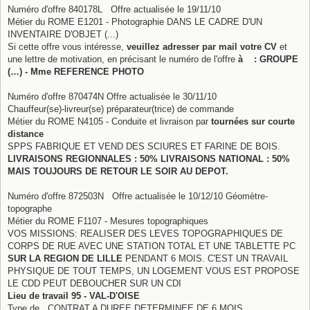
Numéro d'offre 840178L Offre actualisée le 19/11/10
Métier du ROME E1201 - Photographie DANS LE CADRE D'UN
INVENTAIRE D'OBJET (...)
Si cette offre vous intéresse,
veuillez adresser par mail votre CV
et
une lettre de motivation, en précisant le numéro de l'offre
à : GROUPE
(…) - Mme REFERENCE PHOTO
Numéro d'offre 870474N Offre actualisée le 30/11/10
Chauffeur(se)-livreur(se) préparateur(trice) de commande
Métier du ROME N4105 - Conduite et livraison par
tournées sur courte
distance
SPPS FABRIQUE ET VEND DES SCIURES ET FARINE DE BOIS.
LIVRAISONS REGIONNALES : 50% LIVRAISONS NATIONAL : 50%
MAIS TOUJOURS DE RETOUR LE SOIR AU DEPOT.
Numéro d'offre 872503N Offre actualisée le 10/12/10 Géomètre-
topographe
Métier du ROME F1107 - Mesures topographiques
VOS MISSIONS: REALISER DES LEVES TOPOGRAPHIQUES DE
CORPS DE RUE AVEC UNE STATION TOTAL ET UNE TABLETTE PC
SUR LA REGION DE LILLE
PENDANT 6 MOIS. C'EST UN TRAVAIL
PHYSIQUE DE TOUT TEMPS, UN LOGEMENT VOUS EST PROPOSE
LE CDD PEUT DEBOUCHER SUR UN CDI
Lieu de travail 95 - VAL-D'OISE
Type de CONTRAT A DUREE DETERMINEE DE 6 MOIS