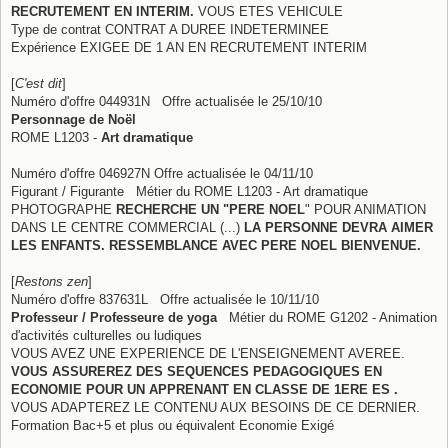
RECRUTEMENT EN INTERIM.
VOUS ETES VEHICULE
Type de contrat CONTRAT A DUREE INDETERMINEE
Expérience EXIGEE DE 1 AN EN RECRUTEMENT INTERIM
[
C'est dit
]
Numéro d'offre 044931N Offre actualisée le 25/10/10
Personnage de Noël
ROME L1203 -
Art dramatique
Numéro d'offre 046927N Offre actualisée le 04/11/10
Figurant / Figurante Métier du ROME L1203 - Art dramatique
PHOTOGRAPHE
RECHERCHE UN "PERE NOEL
" POUR ANIMATION
DANS LE CENTRE COMMERCIAL (...)
LA PERSONNE DEVRA AIMER
LES ENFANTS. RESSEMBLANCE AVEC PERE NOEL BIENVENUE.
[
Restons zen
]
Numéro d'offre 837631L Offre actualisée le 10/11/10
Professeur / Professeure de yoga
Métier du ROME G1202 - Animation
d'activités culturelles ou ludiques
VOUS AVEZ UNE EXPERIENCE DE L'ENSEIGNEMENT AVEREE.
VOUS ASSUREREZ DES SEQUENCES PEDAGOGIQUES EN
ECONOMIE POUR UN APPRENANT EN CLASSE DE 1ERE ES .
VOUS ADAPTEREZ LE CONTENU AUX BESOINS DE CE DERNIER.
Formation Bac+5 et plus ou équivalent Economie Exigé