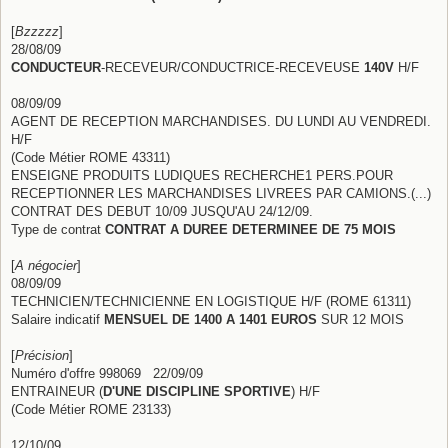
[
Bzzzzz
]
28/08/09
CONDUCTEUR
-RECEVEUR/CONDUCTRICE-RECEVEUSE
140V
H/F
08/09/09
AGENT DE RECEPTION MARCHANDISES. DU LUNDI AU VENDREDI.
H/F
(Code Métier ROME 43311)
ENSEIGNE PRODUITS LUDIQUES RECHERCHE1 PERS.POUR
RECEPTIONNER LES MARCHANDISES LIVREES PAR CAMIONS.(...)
CONTRAT DES DEBUT 10/09 JUSQU'AU 24/12/09.
Type de contrat
CONTRAT A DUREE DETERMINEE DE 75 MOIS
[
A négocier
]
08/09/09
TECHNICIEN/TECHNICIENNE EN LOGISTIQUE H/F (ROME 61311)
Salaire indicatif
MENSUEL DE 1400 A 1401 EUROS
SUR 12 MOIS
[
Précision
]
Numéro d'offre 998069 22/09/09
ENTRAINEUR (
D'UNE DISCIPLINE SPORTIVE
) H/F
(Code Métier ROME 23133)
12/10/09