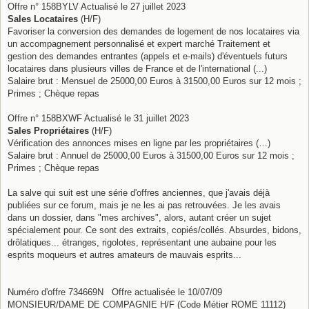
Offre n° 158BYLV Actualisé le 27 juillet 2023
Sales Locataires
(H/F)
Favoriser la conversion des demandes de logement de nos locataires via
un accompagnement personnalisé et expert marché Traitement et
gestion des demandes entrantes (appels et e-mails) d'éventuels futurs
locataires dans plusieurs villes de France et de l'international (...)
Salaire brut : Mensuel de 25000,00 Euros à 31500,00 Euros sur 12 mois ;
Primes ; Chèque repas
Offre n° 158BXWF Actualisé le 31 juillet 2023
Sales Propriétaires
(H/F)
Vérification des annonces mises en ligne par les propriétaires (…)
Salaire brut : Annuel de 25000,00 Euros à 31500,00 Euros sur 12 mois ;
Primes ; Chèque repas
La salve qui suit est une série d'offres anciennes, que j'avais déjà
publiées sur ce forum, mais je ne les ai pas retrouvées. Je les avais
dans un dossier, dans "mes archives", alors, autant créer un sujet
spécialement pour. Ce sont des extraits, copiés/collés. Absurdes, bidons,
drôlatiques... étranges, rigolotes, représentant une aubaine pour les
esprits moqueurs et autres amateurs de mauvais esprits...
Numéro d'offre 734669N Offre actualisée le 10/07/09
MONSIEUR/DAME DE COMPAGNIE H/F (Code Métier ROME 11112)