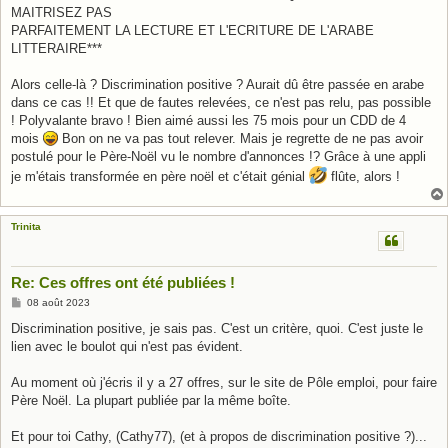
MAITRISEZ PAS
PARFAITEMENT LA LECTURE ET L'ECRITURE DE L'ARABE
LITTERAIRE***
Alors celle-là ? Discrimination positive ? Aurait dû être passée en arabe
dans ce cas !! Et que de fautes relevées, ce n'est pas relu, pas possible
! Polyvalante bravo ! Bien aimé aussi les 75 mois pour un CDD de 4
mois
Bon on ne va pas tout relever. Mais je regrette de ne pas avoir
postulé pour le Père-Noël vu le nombre d'annonces !? Grâce à une appli
je m'étais transformée en père noël et c'était génial
flûte, alors !
Trinita
Re: Ces offres ont été publiées !
M
08 août 2023
e
s
Discrimination positive, je sais pas. C'est un critère, quoi. C'est juste le
s
lien avec le boulot qui n'est pas évident.
a
g
e
Au moment où j'écris il y a 27 offres, sur le site de Pôle emploi, pour faire
Père Noël. La plupart publiée par la même boîte.
Et pour toi Cathy, (Cathy77), (et à propos de discrimination positive ?)...