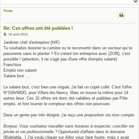
Trinita
Re: Ces offres ont été publiées !
M
16 août 2023
e
s
Jardinier chef d'entreprise (H/F)
s
Tu souhaites booster ta carrière ou te reconvertir dans un secteur qui te
a
g
passionne sans te planter ? En créant ton entreprise avec [ZOB], c'est
e
possible ! (attention, il ne s'agit pas d'une offre d'emploi salarié)
Franchise
Emploi non salarié
Salaire brut : ,
Le salaire brut, c'est bien une virgule, j'ai fait un copié collé. C'est l'offre
N°159VMDD, pour Villers-lès-Nancy. Mais on trouve la même pour 14
autres lieux. Ces 15 offres ont donc été validées et publiées par Pôle
emploi, et font tourner le compteur des offres non pourvues.
Dans un genre pas très éloigné, j'ai reçu une proposition via mon compte
:
Bonjour, Vous souhaitez travailler sans horaires à respecter, concilier vie
privée et vie professionnelle ? Opportunité d'affaire dans le domaine
[Blablabla...] J'ai voulu cliquer sur
Allez vous faire foutre
, mais y avait