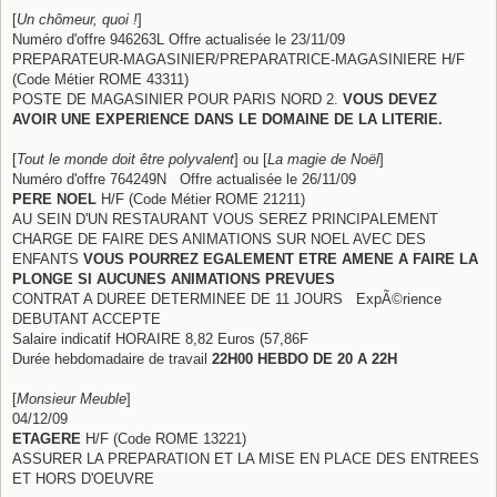
[
Un chômeur, quoi !
]
Numéro d'offre 946263L Offre actualisée le 23/11/09
PREPARATEUR-MAGASINIER/PREPARATRICE-MAGASINIERE H/F
(Code Métier ROME 43311)
POSTE DE MAGASINIER POUR PARIS NORD 2.
VOUS DEVEZ
AVOIR UNE EXPERIENCE DANS LE DOMAINE DE LA LITERIE.
[
Tout le monde doit être polyvalent
] ou [
La magie de Noël
]
Numéro d'offre 764249N Offre actualisée le 26/11/09
PERE NOEL
H/F (Code Métier ROME 21211)
AU SEIN D'UN RESTAURANT VOUS SEREZ PRINCIPALEMENT
CHARGE DE FAIRE DES ANIMATIONS SUR NOEL AVEC DES
ENFANTS
VOUS POURREZ EGALEMENT ETRE AMENE A FAIRE LA
PLONGE SI AUCUNES ANIMATIONS PREVUES
CONTRAT A DUREE DETERMINEE DE 11 JOURS ExpÃ©rience
DEBUTANT ACCEPTE
Salaire indicatif HORAIRE 8,82 Euros (57,86F
Durée hebdomadaire de travail
22H00 HEBDO DE 20 A 22H
[
Monsieur Meuble
]
04/12/09
ETAGERE
H/F (Code ROME 13221)
ASSURER LA PREPARATION ET LA MISE EN PLACE DES ENTREES
ET HORS D'OEUVRE