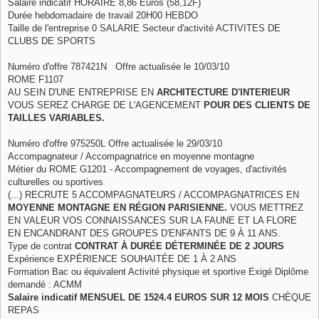
Salaire indicatif HORAIRE 8,86 Euros (58,12F)
Durée hebdomadaire de travail 20H00 HEBDO
Taille de l'entreprise 0 SALARIE Secteur d'activité ACTIVITES DE
CLUBS DE SPORTS
Numéro d'offre 787421N Offre actualisée le 10/03/10
ROME F1107
AU SEIN D'UNE ENTREPRISE EN
ARCHITECTURE D'INTERIEUR
VOUS SEREZ CHARGE DE L'AGENCEMENT
POUR DES CLIENTS DE
TAILLES VARIABLES.
Numéro d'offre 975250L Offre actualisée le 29/03/10
Accompagnateur / Accompagnatrice en moyenne montagne
Métier du ROME G1201 - Accompagnement de voyages, d'activités
culturelles ou sportives
(...) RECRUTE 5 ACCOMPAGNATEURS / ACCOMPAGNATRICES EN
MOYENNE MONTAGNE EN RÉGION PARISIENNE.
VOUS METTREZ
EN VALEUR VOS CONNAISSANCES SUR LA FAUNE ET LA FLORE
EN ENCANDRANT DES GROUPES D'ENFANTS DE 9 À 11 ANS.
Type de contrat
CONTRAT À DURÉE DÉTERMINÉE DE 2 JOURS
Expérience EXPÉRIENCE SOUHAITÉE DE 1 À 2 ANS
Formation Bac ou équivalent Activité physique et sportive Exigé Diplôme
demandé : ACMM
Salaire indicatif MENSUEL DE 1524.4 EUROS SUR 12 MOIS
CHÈQUE
REPAS