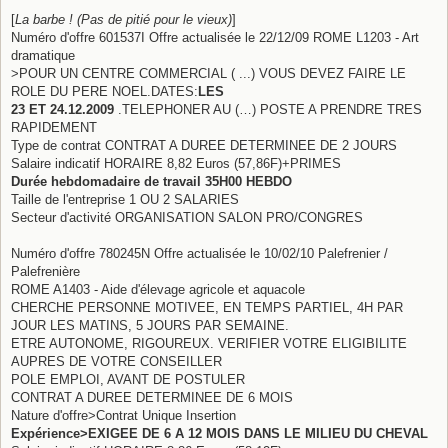
[
La barbe ! (Pas de pitié pour le vieux)
]
Numéro d'offre 601537I Offre actualisée le 22/12/09 ROME L1203 - Art
dramatique
>POUR UN CENTRE COMMERCIAL ( ...) VOUS DEVEZ FAIRE LE
ROLE DU PERE NOEL.DATES:
LES
23 ET 24.12.2009
.TELEPHONER AU (…) POSTE A PRENDRE TRES
RAPIDEMENT
Type de contrat CONTRAT A DUREE DETERMINEE DE 2 JOURS
Salaire indicatif HORAIRE 8,82 Euros (57,86F)+PRIMES
Durée hebdomadaire de travail 35H00 HEBDO
Taille de l'entreprise 1 OU 2 SALARIES
Secteur d'activité ORGANISATION SALON PRO/CONGRES
Numéro d'offre 780245N Offre actualisée le 10/02/10 Palefrenier /
Palefrenière
ROME A1403 - Aide d'élevage agricole et aquacole
CHERCHE PERSONNE MOTIVEE, EN TEMPS PARTIEL, 4H PAR
JOUR LES MATINS, 5 JOURS PAR SEMAINE.
ETRE AUTONOME, RIGOUREUX. VERIFIER VOTRE ELIGIBILITE
AUPRES DE VOTRE CONSEILLER
POLE EMPLOI, AVANT DE POSTULER
CONTRAT A DUREE DETERMINEE DE 6 MOIS
Nature d'offre>Contrat Unique Insertion
Expérience>EXIGEE DE 6 A 12 MOIS DANS LE MILIEU DU CHEVAL