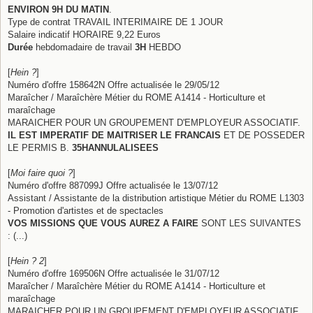
ENVIRON 9H DU MATIN
.
Type de contrat TRAVAIL INTERIMAIRE DE 1 JOUR
Salaire indicatif HORAIRE 9,22 Euros
Durée
hebdomadaire de travail
3H
HEBDO
[
Hein ?
]
Numéro d'offre 158642N Offre actualisée le 29/05/12
Maraîcher / Maraîchère Métier du ROME A1414 - Horticulture et
maraîchage
MARAICHER POUR UN GROUPEMENT D'EMPLOYEUR ASSOCIATIF.
IL EST IMPERATIF DE MAITRISER LE FRANCAIS
ET DE POSSEDER
LE PERMIS B.
35HANNULALISEES
[
Moi faire quoi ?
]
Numéro d'offre 887099J Offre actualisée le 13/07/12
Assistant / Assistante de la distribution artistique Métier du ROME L1303
- Promotion d'artistes et de spectacles
VOS MISSIONS QUE VOUS AUREZ A FAIRE
SONT LES SUIVANTES
: (...)
[
Hein ? 2
]
Numéro d'offre 169506N Offre actualisée le 31/07/12
Maraîcher / Maraîchère Métier du ROME A1414 - Horticulture et
maraîchage
MARAICHER POUR UN GROUPEMENT D'EMPLOYEUR ASSOCIATIF.