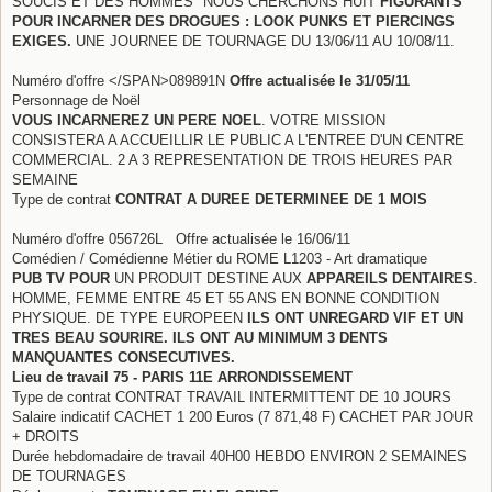
SOUCIS ET DES HOMMES" NOUS CHERCHONS HUIT
FIGURANTS
POUR INCARNER DES DROGUES : LOOK PUNKS ET PIERCINGS
EXIGES.
UNE JOURNEE DE TOURNAGE DU 13/06/11 AU 10/08/11.
Numéro d'offre </SPAN>089891N
Offre actualisée le 31/05/11
Personnage de Noël
VOUS INCARNEREZ UN PERE NOEL
. VOTRE MISSION
CONSISTERA A ACCUEILLIR LE PUBLIC A L'ENTREE D'UN CENTRE
COMMERCIAL. 2 A 3 REPRESENTATION DE TROIS HEURES PAR
SEMAINE
Type de contrat
CONTRAT A DUREE DETERMINEE DE 1 MOIS
Numéro d'offre 056726L Offre actualisée le 16/06/11
Comédien / Comédienne Métier du ROME L1203 - Art dramatique
PUB TV POUR
UN PRODUIT DESTINE AUX
APPAREILS DENTAIRES
.
HOMME, FEMME ENTRE 45 ET 55 ANS EN BONNE CONDITION
PHYSIQUE. DE TYPE EUROPEEN
ILS ONT UNREGARD VIF ET UN
TRES BEAU SOURIRE. ILS ONT AU MINIMUM 3 DENTS
MANQUANTES CONSECUTIVES.
Lieu de travail 75 - PARIS 11E ARRONDISSEMENT
Type de contrat CONTRAT TRAVAIL INTERMITTENT DE 10 JOURS
Salaire indicatif CACHET 1 200 Euros (7 871,48 F) CACHET PAR JOUR
+ DROITS
Durée hebdomadaire de travail 40H00 HEBDO ENVIRON 2 SEMAINES
DE TOURNAGES