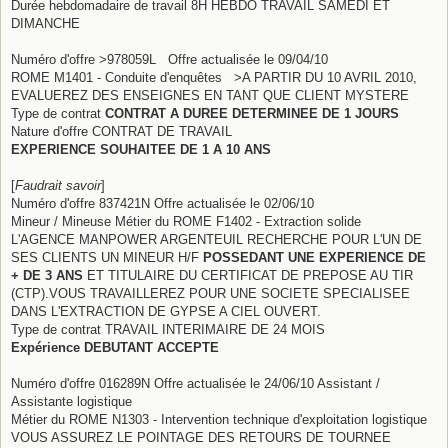
Durée hebdomadaire de travail 8H HEBDO TRAVAIL SAMEDI ET
DIMANCHE
Numéro d'offre >978059L Offre actualisée le 09/04/10
ROME M1401 - Conduite d'enquêtes >A PARTIR DU 10 AVRIL 2010,
EVALUEREZ DES ENSEIGNES EN TANT QUE CLIENT MYSTERE
Type de contrat
CONTRAT A DUREE DETERMINEE DE 1 JOURS
Nature d'offre CONTRAT DE TRAVAIL
EXPERIENCE SOUHAITEE DE 1 A 10 ANS
[
Faudrait savoir
]
Numéro d'offre 837421N Offre actualisée le 02/06/10
Mineur / Mineuse Métier du ROME F1402 - Extraction solide
L'AGENCE MANPOWER ARGENTEUIL RECHERCHE POUR L'UN DE
SES CLIENTS UN MINEUR H/F
POSSEDANT UNE EXPERIENCE DE
+ DE 3 ANS
ET TITULAIRE DU CERTIFICAT DE PREPOSE AU TIR
(CTP).VOUS TRAVAILLEREZ POUR UNE SOCIETE SPECIALISEE
DANS L'EXTRACTION DE GYPSE A CIEL OUVERT.
Type de contrat TRAVAIL INTERIMAIRE DE 24 MOIS
Expérience DEBUTANT ACCEPTE
Numéro d'offre 016289N Offre actualisée le 24/06/10 Assistant /
Assistante logistique
Métier du ROME N1303 - Intervention technique d'exploitation logistique
VOUS ASSUREZ LE POINTAGE DES RETOURS DE TOURNEE