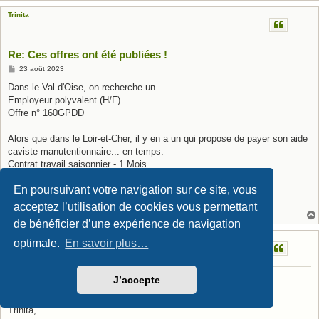
Trinita
Re: Ces offres ont été publiées !
M
23 août 2023
e
s
Dans le Val d'Oise, on recherche un...
s
Employeur polyvalent (H/F)
a
g
Offre n° 160GPDD
e
Alors que dans le Loir-et-Cher, il y en a un qui propose de payer son aide
caviste manutentionnaire... en temps.
Contrat travail saisonnier - 1 Mois
Durée du travail 35H En environnement bruyant
En poursuivant votre navigation sur ce site, vous
Salaire brut : de 35 heures à 48 heures
Offre n° 160CSSV
acceptez l’utilisation de cookies vous permettant
de bénéficier d’une expérience de navigation
cathy77
optimale.
En savoir plus…
Re: Ces offres ont été publiées !
J’accepte
M
24 août 2023
e
s
Trinita,
s