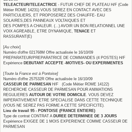
TELEACTEUR/TELEACTRICE
- FUTUR CHEF DE PLATEAU H/F (Code
Métier ROME 14231) VOUS SEREZ EN CONTACT AVEC DES
PARTICULIERS, ET PROPOSEREZ DES CHAUFFE- EAU
SOLAIRES,DES PANNEAUX VOLTAIQUES ET
DES POMPES A CHALEUR. (...) AVOIR UN BON RELATIONNEL UNE
VOIX AGREABLE, ETRE DYNAMIQUE,
TENACE
ET
RASSURANT(E)
[
Au choix
]
Numéro d'offre 021768M Offre actualisée le 16/10/09
PREPARATEUR/PREPARATRICE DE COMMANDES (4 POSTES) H/F
Expérience
DEBUTANT ACCEPTE -MOTIVES- OU EXPERIMENTES
[
Toute la France est à Pontoise]
Numéro d'offre 257532R Offre actualisée le 16/10/09
CASSEUR DE PARMESAN
H/F (Code Métier ROME 14122)
RECHERCHE CASSEUR DE PARMESAN POUR ANIMATIONS
REGULIERES
AUTOUR DE VOTRE DOMICILE
. VOUS DEVEZ
IMPERATIVEMENT ETRE SPECIALISE DANS CETTE TECHNIQUE
(VOUS NE SEREZ PAS FORME A CETTE SPECIFICITE).
Lieu de travail 95 - PONTOISE (FRANCE ENTIERE)
Type de contrat CONTRAT A
DUREE DETERMINEE DE 3 JOURS
Expérience EXIGEE DE 1 MOIS EXPERIENCE COMME CASSEUR DE
PARMESAN