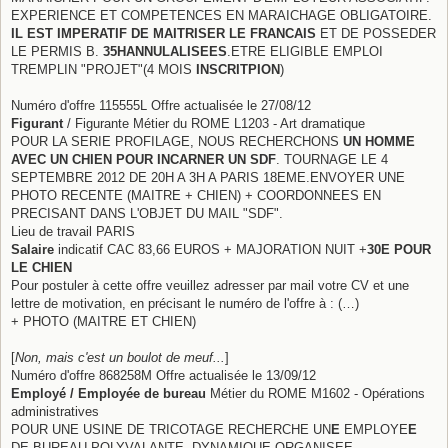
EXPERIENCE ET COMPETENCES EN MARAICHAGE OBLIGATOIRE.
IL EST IMPERATIF DE MAITRISER LE FRANCAIS
ET DE POSSEDER
LE PERMIS B.
35HANNULALISEES
.ETRE ELIGIBLE EMPLOI
TREMPLIN "PROJET"(4 MOIS
INSCRITPION
)
Numéro d'offre 115555L Offre actualisée le 27/08/12
Figurant
/ Figurante Métier du ROME L1203 - Art dramatique
POUR LA SERIE PROFILAGE, NOUS RECHERCHONS
UN HOMME
AVEC UN CHIEN POUR INCARNER UN SDF
. TOURNAGE LE 4
SEPTEMBRE 2012 DE 20H A 3H A PARIS 18EME.ENVOYER UNE
PHOTO RECENTE (MAITRE + CHIEN) + COORDONNEES EN
PRECISANT DANS L'OBJET DU MAIL "SDF".
Lieu de travail PARIS
Salaire
indicatif CAC 83,66 EUROS + MAJORATION NUIT +
30E POUR
LE CHIEN
Pour postuler à cette offre veuillez adresser par mail votre CV et une
lettre de motivation, en précisant le numéro de l'offre à : (…)
+ PHOTO (MAITRE ET CHIEN)
[
Non, mais c'est un boulot de meuf...
]
Numéro d'offre 868258M Offre actualisée le 13/09/12
Employé / Employée de bureau
Métier du ROME M1602 - Opérations
administratives
POUR UNE USINE DE TRICOTAGE RECHERCHE UN
E
EMPLOYE
E
DE BUREAU POLYVALANTE, DYNAMIQUE ORGANISEE,