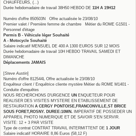
CHAUFFEURS, (...)
Durée hebdomadaire de travail 38H50 HEBDO DE
11H A 19H12
Numéro d'offre 850503N Offre actualisée le 23/08/10
Premier valet / Première femme de chambre Métier du ROME G1501 -
Personnel d'étage
Permis B - Véhicule léger Souhaité
A - Motocycle Souhaité
Salaire indicatif MENSUEL DE 400 A 1300 EUROS SUR 12 MOIS
Durée hebdomadaire de travail 10H HEBDO TRAVAIL SAMEDI ET
DIMANCHE
Déplacements JAMAIS
[
Steve Austin
]
Numéro d'offre 812544L Offre actualisée le 23/08/10
Enquêteur client / Enquêtrice cliente mystère Métier du ROME M1401 -
Conduite d'enquêtes
NOUS RECHERCHONS D'URGENCE
UN
ENQUETEUR POUR
REALISER DES VISITES MYSTERE EN ETABLISSEMENT DE
RESTAURATION
A CERGY PONTOISE,FRANCONVILLE,ST BRICE
SOUS FORET,ROSNY. DUREE:10MN.
IMPERATIF DE POSSEDER UN
APPAREIL PHOTO NUMERIQUE ET DE SAVOIR S'EN SERVIR.
VISITE: 12 + 3 PAR VISITE
Type de contrat CONTRAT TRAVAIL INTERMITTENT DE
1 JOUR
Salaire indicatif HORAIRE 8,86 Euros (58,12 F)