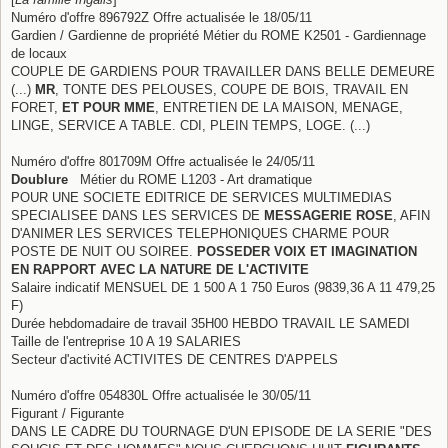
Numéro d'offre 896792Z Offre actualisée le 18/05/11
Gardien / Gardienne de propriété Métier du ROME K2501 - Gardiennage
de locaux
COUPLE DE GARDIENS POUR TRAVAILLER DANS BELLE DEMEURE
(...)
MR
, TONTE DES PELOUSES, COUPE DE BOIS, TRAVAIL EN
FORET,
ET POUR MME
, ENTRETIEN DE LA MAISON, MENAGE,
LINGE, SERVICE A TABLE. CDI, PLEIN TEMPS, LOGE. (...)
Numéro d'offre 801709M Offre actualisée le 24/05/11
Doublure
Métier du ROME L1203 - Art dramatique
POUR UNE SOCIETE EDITRICE DE SERVICES MULTIMEDIAS
SPECIALISEE DANS LES SERVICES DE
MESSAGERIE ROSE
, AFIN
D'ANIMER LES SERVICES TELEPHONIQUES CHARME POUR
POSTE DE NUIT OU SOIREE.
POSSEDER VOIX ET IMAGINATION
EN RAPPORT AVEC LA NATURE DE L'ACTIVITE
Salaire indicatif MENSUEL DE 1 500 A 1 750 Euros (9839,36 A 11 479,25
F)
Durée hebdomadaire de travail 35H00 HEBDO TRAVAIL LE SAMEDI
Taille de l'entreprise 10 A 19 SALARIES
Secteur d'activité ACTIVITES DE CENTRES D'APPELS
Numéro d'offre 054830L Offre actualisée le 30/05/11
Figurant / Figurante
DANS LE CADRE DU TOURNAGE D'UN EPISODE DE LA SERIE "DES