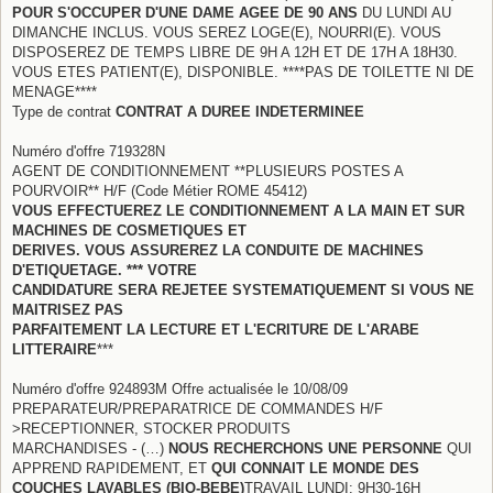
POUR S'OCCUPER D'UNE DAME AGEE DE 90 ANS
DU LUNDI AU
DIMANCHE INCLUS. VOUS SEREZ LOGE(E), NOURRI(E). VOUS
DISPOSEREZ DE TEMPS LIBRE DE 9H A 12H ET DE 17H A 18H30.
VOUS ETES PATIENT(E), DISPONIBLE. ****PAS DE TOILETTE NI DE
MENAGE****
Type de contrat
CONTRAT A DUREE INDETERMINEE
Numéro d'offre 719328N
AGENT DE CONDITIONNEMENT **PLUSIEURS POSTES A
POURVOIR** H/F (Code Métier ROME 45412)
VOUS EFFECTUEREZ LE CONDITIONNEMENT A LA MAIN ET SUR
MACHINES DE COSMETIQUES ET
DERIVES. VOUS ASSUREREZ LA CONDUITE DE MACHINES
D'ETIQUETAGE. *** VOTRE
CANDIDATURE SERA REJETEE SYSTEMATIQUEMENT SI VOUS NE
MAITRISEZ PAS
PARFAITEMENT LA LECTURE ET L'ECRITURE DE L'ARABE
LITTERAIRE
***
Numéro d'offre 924893M Offre actualisée le 10/08/09
PREPARATEUR/PREPARATRICE DE COMMANDES H/F
>RECEPTIONNER, STOCKER PRODUITS
MARCHANDISES - (…)
NOUS RECHERCHONS UNE PERSONNE
QUI
APPREND RAPIDEMENT, ET
QUI CONNAIT LE MONDE DES
COUCHES LAVABLES (BIO-BEBE)
TRAVAIL LUNDI: 9H30-16H