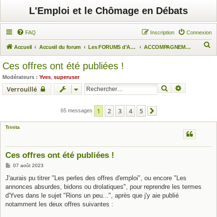
L'Emploi et le Chômage en Débats
FAQ
Inscription
Connexion
R
Accueil
Accueil du forum
Les FORUMS d'Actuchômage
ACCOMPAGNEMENT DES CHÔMEURS
e
Ces offres ont été publiées !
c
Modérateurs :
Yves
,
superuser
h
Rechercher
Recherche 
Verrouillé
e
r
1
2
3
4
5
65 messages
Suivant
c
Trinita
h
e
r
Ces offres ont été publiées !
M
07 août 2023
e
s
J'aurais pu titrer "Les perles des offres d'emploi", ou encore "Les
s
annonces absurdes, bidons ou drolatiques", pour reprendre les termes
a
g
d'Yves dans le sujet "Rions un peu...", après que j'y aie publié
e
notamment les deux offres suivantes :