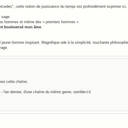
n Mercedes", cette notion de jouissance du temps est profondément exprimer ici.
i sage.
ous les hommes et même des « premiers hommes »
ont bouleversé mon âme
.
l jeune homme inspirant. Magnifique ode à la simplicité, touchante philosophi
yage.
pose cette chaîne.
 - l'an dernier, d'une chaîne du même genre, semble-t-il.