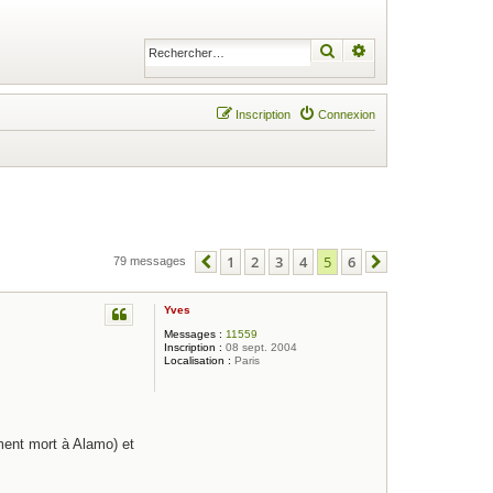
Rechercher
Recherche avancé
Inscription
Connexion
1
2
3
4
5
6
79 messages
Précédent
Suivant
Yves
Messages :
11559
Inscription :
08 sept. 2004
Localisation :
Paris
ment mort à Alamo) et