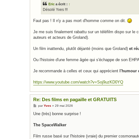
s
Eric
a écrit :
↑
a
g
Désolé Yves !!!
e
Faut pas ! Il n'y a pas mort d'homme comme on dit.
Je me suis finalement rabattu sur un téléfilm dispo sur l
auteurs et acteurs de Groland).
Un film inattendu, plutôt déjanté (moins que Groland)
et ré
Ou l'histoire d'une femme âgée qui s'échappe de son EHPAD po
Je recommande à celles et ceux qui apprécient
l'humour
https://www.youtube.com/watch?v=Soj9uzKD0YQ
Re: Des films en pagaille et GRATUITS
M
par
Yves
»
29 mai 2026
e
s
Une (très) bonne surprise !
s
a
g
The SpaceWalker
e
Film russe basé sur l'histoire (vraie) du premier cosmonaut