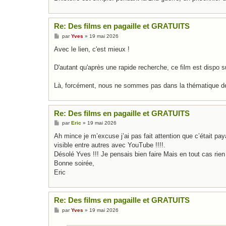
Re: Des films en pagaille et GRATUITS
M
par
Yves
»
19 mai 2026
e
s
Avec le lien, c'est mieux !
s
a
g
D'autant qu'après une rapide recherche, ce film est dispo
e
Là, forcément, nous ne sommes pas dans la thématique 
Re: Des films en pagaille et GRATUITS
M
par
Eric
»
19 mai 2026
e
s
Ah mince je m’excuse j’ai pas fait attention que c’était paya
s
visible entre autres avec YouTube !!!!.
a
g
Désolé Yves !!! Je pensais bien faire Mais en tout cas rien 
e
Bonne soirée,
Eric
Re: Des films en pagaille et GRATUITS
M
par
Yves
»
19 mai 2026
e
s