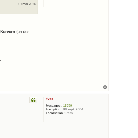
19 mai 2026
 Kervern
(un des
.
H
a
u
Yves
t
Messages :
11559
Inscription :
08 sept. 2004
Localisation :
Paris