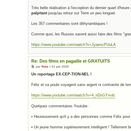
Très belle réalisation à l'exception du dernier quart d'heure 
palpitant
jusqu'au retour sur Terre un peu longuet.
Les 357 commentaires sont dithyrambiques !
Comme quoi, les Russes savent aussi faire des films "gra
https://www.youtube.com/watch?v=JyaencPUuLA
Re: Des films en pagaille et GRATUITS
M
par
Yves
»
01 juin 2026
e
s
Un reportage EX-CEP-TION-NEL !
s
a
g
Félix et sa poule voyagent sans argent ni contrainte de te
e
https://www.youtube.com/watch?v=4_nDsGYrxdc
Quelques commentaires Youtube :
• Heureusement qu'il y a des personnes comme Félix pour r
• Un jeune homme supérieurement intelligent ! Tellement b