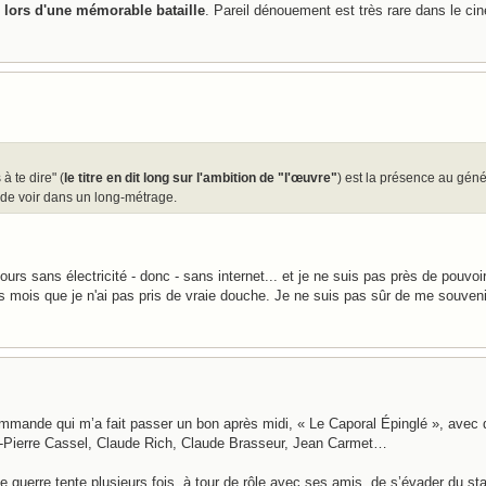
n lors d'une mémorable bataille
. Pareil dénouement est très rare dans le ci
à te dire" (
le titre en dit long sur l'ambition de "l'œuvre"
) est la présence au géné
 de voir dans un long-métrage.
rs sans électricité - donc - sans internet... et je ne suis pas près de pouvo
s mois que je n'ai pas pris de vraie douche. Je ne suis pas sûr de me souven
ommande qui m’a fait passer un bon après midi, « Le Caporal Épinglé », avec d
ean-Pierre Cassel, Claude Rich, Claude Brasseur, Jean Carmet…
de guerre tente plusieurs fois, à tour de rôle avec ses amis, de s’évader du sta