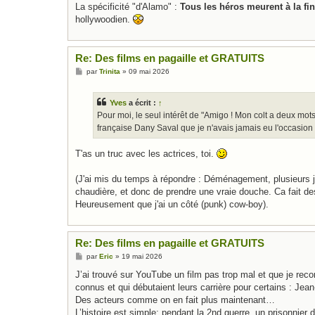
La spécificité "d'Alamo" :
Tous les héros meurent à la fi
hollywoodien.
Re: Des films en pagaille et GRATUITS
M
par
Trinita
»
09 mai 2026
e
s
s
Yves
a écrit :
↑
a
g
Pour moi, le seul intérêt de "Amigo ! Mon colt a deux mots 
e
française Dany Saval que je n'avais jamais eu l'occasion
T'as un truc avec les actrices, toi.
(J'ai mis du temps à répondre : Déménagement, plusieurs jou
chaudière, et donc de prendre une vraie douche. Ca fait de
Heureusement que j'ai un côté (punk) cow-boy).
Re: Des films en pagaille et GRATUITS
M
par
Eric
»
19 mai 2026
e
s
J’ai trouvé sur YouTube un film pas trop mal et que je rec
s
connus et qui débutaient leurs carrière pour certains : J
a
g
Des acteurs comme on en fait plus maintenant…
e
L’histoire est simple: pendant la 2nd guerre, un prisonnier 