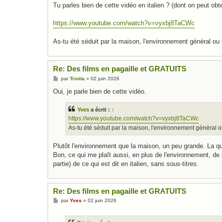
s
Tu parles bien de cette vidéo en italien ? (dont on peut obte
s
a
g
https://www.youtube.com/watch?v=vyxbj8TaCWc
e
As-tu été séduit par la maison, l'environnement général ou 
Re: Des films en pagaille et GRATUITS
M
par
Trinita
»
02 juin 2026
e
s
Oui, je parle bien de cette vidéo.
s
a
g
Yves
a écrit :
↑
e
https://www.youtube.com/watch?v=vyxbj8TaCWc
As-tu été séduit par la maison, l'environnement général o
Plutôt l'environnement que la maison, un peu grande. La qu
Bon, ce qui me plaît aussi, en plus de l'environnement, de l
partie) de ce qui est dit en italien, sans sous-titres.
Re: Des films en pagaille et GRATUITS
M
par
Yves
»
02 juin 2026
e
s
s