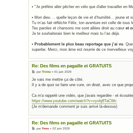
• "Je préfère aller pêcher en vélo que d'aller travailler e
• Mon dieu … quelle leçon de vie et d’humilité… jeune et s
Tu m’as fait réfléchir Félix, ton aventure est celle de t
Tes paroles et chansons me sont allées droit au cœur
et 
Je te souhaiterais bien le meilleur mais tu l’as déjà.
•
Probablement le plus beau reportage que j’ai vu
. Que
superbe. Merci, mon âme est nourrie de ce merveilleux vo
Re: Des films en pagaille et GRATUITS
M
par
Trinita
»
01 juin 2026
e
s
Je vais me mettre ça de côté.
s
Il y a de quoi se faire une cure, on dirait, avec ce que pro
a
g
e
Ca m'a rappelé une vidéo, que j'avais regardée - et écoutée
https://www.youtube.com/watch?v=vyxbj8TaCWc
(Je m'demande comment je suis arrivé là-dessus)
Re: Des films en pagaille et GRATUITS
M
par
Yves
»
02 juin 2026
e