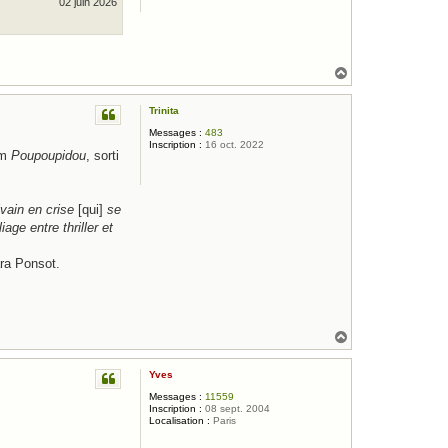
02 juin 2026
H
a
u
Trinita
t
Messages :
483
Inscription :
16 oct. 2022
lm
Poupoupidou
, sorti
ivain en crise
[qui]
se
age entre thriller et
ara Ponsot.
H
a
u
Yves
t
Messages :
11559
Inscription :
08 sept. 2004
Localisation :
Paris