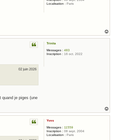
Localisation :
Paris
H
a
u
Trinita
t
Messages :
483
Inscription :
16 oct. 2022
02 juin 2026
st quand je piges (une
H
a
u
Yves
t
Messages :
11559
Inscription :
08 sept. 2004
Localisation :
Paris