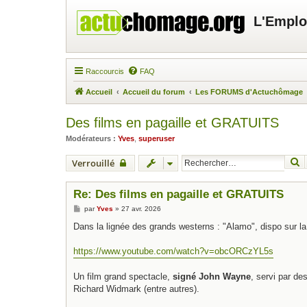
L'Emplo
Raccourcis
FAQ
Accueil
Accueil du forum
Les FORUMS d'Actuchômage
Des films en pagaille et GRATUITS
Modérateurs :
Yves
,
superuser
R
Verrouillé
Re: Des films en pagaille et GRATUITS
M
par
Yves
»
27 avr. 2026
e
s
Dans la lignée des grands westerns : "Alamo", dispo sur l
s
a
g
https://www.youtube.com/watch?v=obcORCzYL5s
e
Un film grand spectacle,
signé John Wayne
, servi par d
Richard Widmark (entre autres).