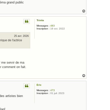
néma grand public
H
a
u
Trinita
t
Messages :
483
Inscription :
16 oct. 2022
25 avr. 2026
rique de l'actrice
ir me servir de ma
ir comment on fait.
H
a
u
Eric
t
Messages :
473
Inscription :
01 juil. 2023
es artistes bien
lag!..