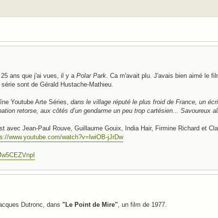
25 ans que j'ai vues, il y a
Polar Park
. Ca m'avait plu. J'avais bien aimé le fi
la série sont de Gérald Hustache-Mathieu.
haîne Youtube Arte Séries,
dans le village réputé le plus froid de France, un écr
ination retorse, aux côtés d’un gendarme un peu trop cartésien... Savoureux alli
'est avec Jean-Paul Rouve, Guillaume Gouix, India Hair, Firmine Richard et Cl
ps://www.youtube.com/watch?v=lwiOB-jJrDw
PMw5CEZVnpI
 Jacques Dutronc, dans
"Le Point de Mire"
, un film de 1977.