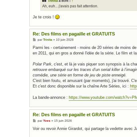
Trinita
a écrit :
↑
a
g
Ah, euh... j'avais pas fait attention.
e
Je te crois !
Re: Des films en pagaille et GRATUITS
M
par
Trinita
»
10 juin 2026
e
s
Parmi les - certainement - moins de 20 séries de moins de 
s
en 2011, qui en gros a donné l'idée de la série. Le film et 
a
g
e
Polar Park
, c'est, et là je vais piquer son synopsis à la c
retrouve embarqué sur les traces d’un serial killer à l’imag
comédie, une série en forme de jeu de piste enneigé.
C'est bien foutu, et amusant (par moments), j'ai trouvé. C
Et c'est donc disponible sur la chaîne Arte Séries, ici :
htt
La bande-annonce :
https://www.youtube.com/watch?v=
Re: Des films en pagaille et GRATUITS
M
par
Yves
»
15 juin 2026
e
s
Voir ou revoir Annie Girardot, qui partage la vedette avec
s
a