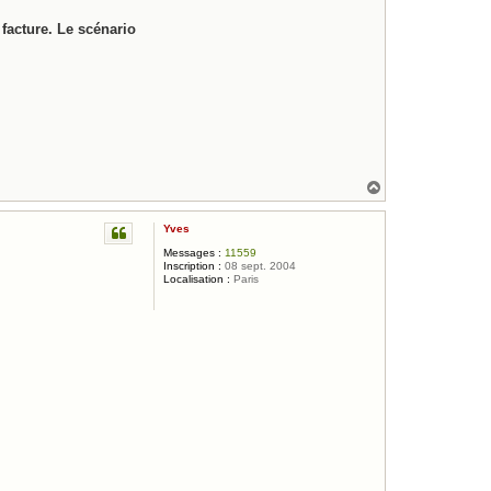
facture. Le scénario
H
a
u
Yves
t
Messages :
11559
Inscription :
08 sept. 2004
Localisation :
Paris