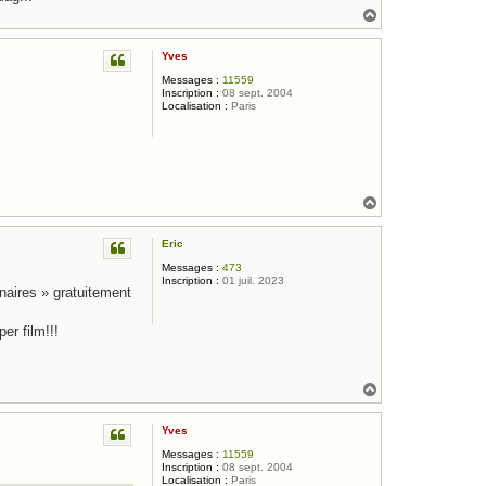
H
a
u
Yves
t
Messages :
11559
Inscription :
08 sept. 2004
Localisation :
Paris
H
a
u
Eric
t
Messages :
473
Inscription :
01 juil. 2023
enaires » gratuitement
er film!!!
H
a
u
Yves
t
Messages :
11559
Inscription :
08 sept. 2004
Localisation :
Paris