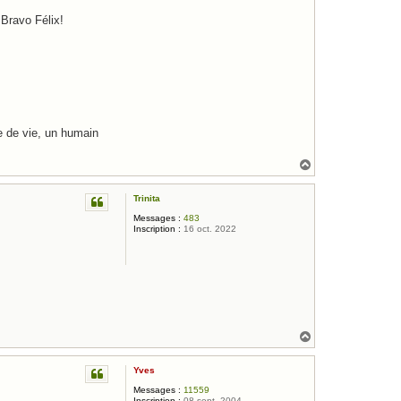
 Bravo Félix!
e de vie, un humain
H
a
u
Trinita
t
Messages :
483
Inscription :
16 oct. 2022
H
a
u
Yves
t
Messages :
11559
Inscription :
08 sept. 2004