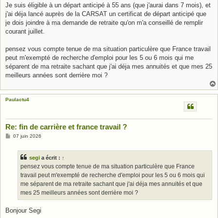
Je suis éligible à un départ anticipé à 55 ans (que j'aurai dans 7 mois), et
j'ai déja lancé auprès de la CARSAT un certificat de départ anticipé que
je dois joindre à ma demande de retraite qu'on m'a conseillé de remplir
courant juillet.
pensez vous compte tenue de ma situation particulère que France travail
peut m'exempté de recherche d'emploi pour les 5 ou 6 mois qui me
séparent de ma retraite sachant que j'ai déja mes annuités et que mes 25
meilleurs années sont derrière moi ?
Paulactu4
Re: fin de carrière et france travail ?
M
07 juin 2026
e
s
s
segi
a écrit :
↑
a
g
pensez vous compte tenue de ma situation particulère que France
e
travail peut m'exempté de recherche d'emploi pour les 5 ou 6 mois qui
me séparent de ma retraite sachant que j'ai déja mes annuités et que
mes 25 meilleurs années sont derrière moi ?
Bonjour Segi