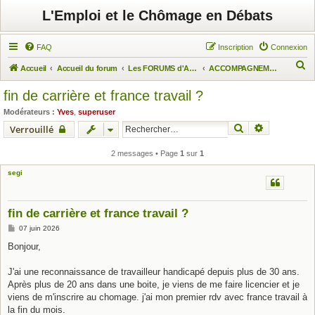
L'Emploi et le Chômage en Débats
FAQ
Inscription
Connexion
R
Accueil
Accueil du forum
Les FORUMS d'Actuchômage
ACCOMPAGNEMENT DES CHÔMEURS
e
fin de carrière et france travail ?
c
Modérateurs :
Yves
,
superuser
h
Rechercher
Recherche 
Verrouillé
e
r
2 messages • Page
1
sur
1
c
segi
h
e
fin de carrière et france travail ?
r
M
07 juin 2026
e
s
Bonjour,
s
a
g
J'ai une reconnaissance de travailleur handicapé depuis plus de 30 ans.
e
Après plus de 20 ans dans une boite, je viens de me faire licencier et je
viens de m'inscrire au chomage. j'ai mon premier rdv avec france travail à
la fin du mois.