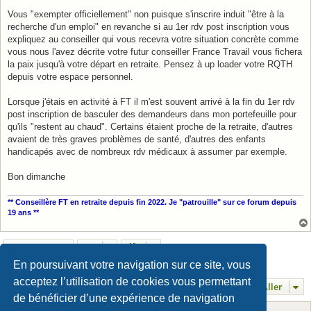
Vous "exempter officiellement" non puisque s'inscrire induit "être à la
recherche d'un emploi" en revanche si au 1er rdv post inscription vous
expliquez au conseiller qui vous recevra votre situation concrète comme
vous nous l'avez décrite votre futur conseiller France Travail vous fichera
la paix jusqu'à votre départ en retraite. Pensez à up loader votre RQTH
depuis votre espace personnel.
Lorsque j'étais en activité à FT il m'est souvent arrivé à la fin du 1er rdv
post inscription de basculer des demandeurs dans mon portefeuille pour
qu'ils "restent au chaud". Certains étaient proche de la retraite, d'autres
avaient de très graves problèmes de santé, d'autres des enfants
handicapés avec de nombreux rdv médicaux à assumer par exemple.
Bon dimanche
** Conseillère FT en retraite depuis fin 2022. Je "patrouille" sur ce forum depuis
19 ans **
Verrouillé
En poursuivant votre navigation sur ce site, vous
2 messages • Page
1
sur
1
acceptez l’utilisation de cookies vous permettant
Aller
de bénéficier d’une expérience de navigation