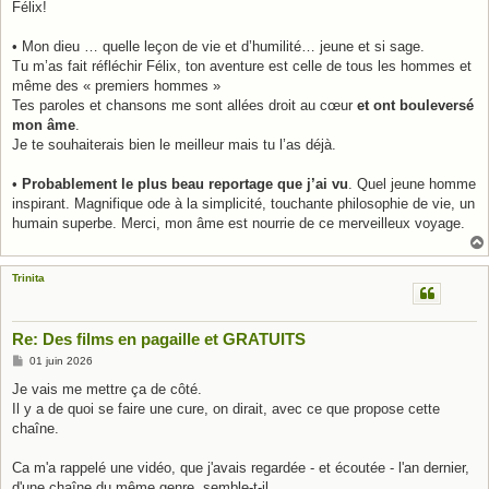
Félix!
• Mon dieu … quelle leçon de vie et d’humilité… jeune et si sage.
Tu m’as fait réfléchir Félix, ton aventure est celle de tous les hommes et
même des « premiers hommes »
Tes paroles et chansons me sont allées droit au cœur
et ont bouleversé
mon âme
.
Je te souhaiterais bien le meilleur mais tu l’as déjà.
•
Probablement le plus beau reportage que j’ai vu
. Quel jeune homme
inspirant. Magnifique ode à la simplicité, touchante philosophie de vie, un
humain superbe. Merci, mon âme est nourrie de ce merveilleux voyage.
Trinita
Re: Des films en pagaille et GRATUITS
M
01 juin 2026
e
s
Je vais me mettre ça de côté.
s
Il y a de quoi se faire une cure, on dirait, avec ce que propose cette
a
g
chaîne.
e
Ca m'a rappelé une vidéo, que j'avais regardée - et écoutée - l'an dernier,
d'une chaîne du même genre, semble-t-il.