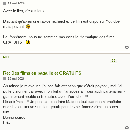
M
19 mai 2026
e
s
Avec le lien, c'est mieux !
s
a
g
D'autant qu'après une rapide recherche, ce film est dispo sur Youtube
e
mais payant.
Là, forcément, nous ne sommes pas dans la thématique des films
GRATUITS !
Eric
Re: Des films en pagaille et GRATUITS
M
19 mai 2026
e
s
Ah mince je m’excuse j’ai pas fait attention que c’était payant , moi j’ai
s
pu le visionner car avec mon forfait j’ai accès à « des appli partenaires »
a
g
gratuitement visible entre autres avec YouTube !!!!.
e
Désolé Yves !!! Je pensais bien faire Mais en tout cas rien n’empêche
que si vous trouvez un lien gratuit pour le voir, foncez c’est un super
film!!!
Bonne soirée,
Eric