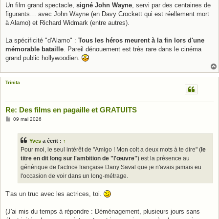
Un film grand spectacle,
signé John Wayne
, servi par des centaines de
figurants… avec John Wayne (en Davy Crockett qui est réellement mort
à Alamo) et Richard Widmark (entre autres).
La spécificité "d'Alamo" :
Tous les héros meurent à la fin lors d'une
mémorable bataille
. Pareil dénouement est très rare dans le cinéma
grand public hollywoodien.
Trinita
Re: Des films en pagaille et GRATUITS
M
09 mai 2026
e
s
s
Yves
a écrit :
↑
a
g
Pour moi, le seul intérêt de "Amigo ! Mon colt a deux mots à te dire" (
le
e
titre en dit long sur l'ambition de "l'œuvre"
) est la présence au
générique de l'actrice française Dany Saval que je n'avais jamais eu
l'occasion de voir dans un long-métrage.
T'as un truc avec les actrices, toi.
(J'ai mis du temps à répondre : Déménagement, plusieurs jours sans