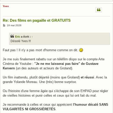
Yves
Re: Des films en pagaille et GRATUITS
M
19 mai 2026
e
s
s
Eric
a écrit :
↑
a
g
Désolé Yves !!!
e
Faut pas ! Il n'y a pas mort d'homme comme on dit.
Je me suis finalement rabattu sur un téléfilm dispo sur le compte Arte
Cinéma de Youtube :
"Je ne me laisserai pas faire" de Gustave
Kervern
(un des auteurs et acteurs de Groland).
Un film inattendu, plutôt déjanté (moins que Groland)
et réussi
. Avec la
grande Yolande Moreau. Une (très) bonne surprise.
Ou l'histoire d'une femme âgée qui s'échappe de son EHPAD pour régler
de vieilles histoires et punir celles et ceux qui lui ont fait du mal.
Je recommande à celles et ceux qui apprécient
l'humour décalé SANS
VULGARITÉS NI GROSSIÈRETÉS
.