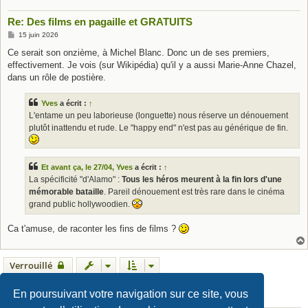
Re: Des films en pagaille et GRATUITS
M
15 juin 2026
e
s
Ce serait son onzième, à Michel Blanc. Donc un de ses premiers,
s
effectivement. Je vois (sur Wikipédia) qu'il y a aussi Marie-Anne Chazel,
a
g
dans un rôle de postière.
e
Yves
a écrit :
↑
L'entame un peu laborieuse (longuette) nous réserve un dénouement
plutôt inattendu et rude. Le "happy end" n'est pas au générique de fin.
Et avant ça, le 27/04, Yves
a écrit :
↑
La spécificité "d'Alamo" :
Tous les héros meurent à la fin lors d'une
mémorable bataille
. Pareil dénouement est très rare dans le cinéma
grand public hollywoodien.
Ca t'amuse, de raconter les fins de films ?
Verrouillé
1
2
3
4
5
6
79 messages
Précédent
Suivant
En poursuivant votre navigation sur ce site, vous