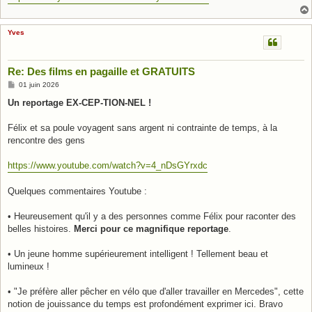
Yves
Re: Des films en pagaille et GRATUITS
M
01 juin 2026
e
s
Un reportage EX-CEP-TION-NEL !
s
a
g
Félix et sa poule voyagent sans argent ni contrainte de temps, à la
e
rencontre des gens
https://www.youtube.com/watch?v=4_nDsGYrxdc
Quelques commentaires Youtube :
• Heureusement qu'il y a des personnes comme Félix pour raconter des
belles histoires.
Merci pour ce magnifique reportage
.
• Un jeune homme supérieurement intelligent ! Tellement beau et
lumineux !
• "Je préfère aller pêcher en vélo que d'aller travailler en Mercedes", cette
notion de jouissance du temps est profondément exprimer ici. Bravo