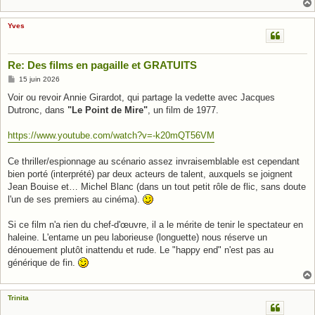
Yves
Re: Des films en pagaille et GRATUITS
M
15 juin 2026
e
s
Voir ou revoir Annie Girardot, qui partage la vedette avec Jacques
s
Dutronc, dans
"Le Point de Mire"
, un film de 1977.
a
g
e
https://www.youtube.com/watch?v=-k20mQT56VM
Ce thriller/espionnage au scénario assez invraisemblable est cependant
bien porté (interprété) par deux acteurs de talent, auxquels se joignent
Jean Bouise et… Michel Blanc (dans un tout petit rôle de flic, sans doute
l'un de ses premiers au cinéma).
Si ce film n'a rien du chef-d'œuvre, il a le mérite de tenir le spectateur en
haleine. L'entame un peu laborieuse (longuette) nous réserve un
dénouement plutôt inattendu et rude. Le "happy end" n'est pas au
générique de fin.
Trinita