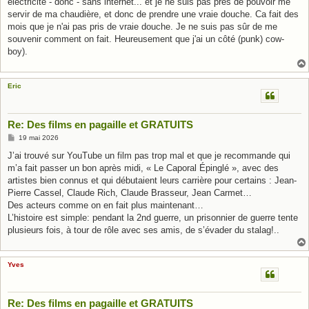
électricité - donc - sans internet... et je ne suis pas près de pouvoir me
servir de ma chaudière, et donc de prendre une vraie douche. Ca fait des
mois que je n'ai pas pris de vraie douche. Je ne suis pas sûr de me
souvenir comment on fait. Heureusement que j'ai un côté (punk) cow-
boy).
Eric
Re: Des films en pagaille et GRATUITS
M
19 mai 2026
e
s
J’ai trouvé sur YouTube un film pas trop mal et que je recommande qui
s
m’a fait passer un bon après midi, « Le Caporal Épinglé », avec des
a
g
artistes bien connus et qui débutaient leurs carrière pour certains : Jean-
e
Pierre Cassel, Claude Rich, Claude Brasseur, Jean Carmet…
Des acteurs comme on en fait plus maintenant…
L’histoire est simple: pendant la 2nd guerre, un prisonnier de guerre tente
plusieurs fois, à tour de rôle avec ses amis, de s’évader du stalag!..
Yves
Re: Des films en pagaille et GRATUITS