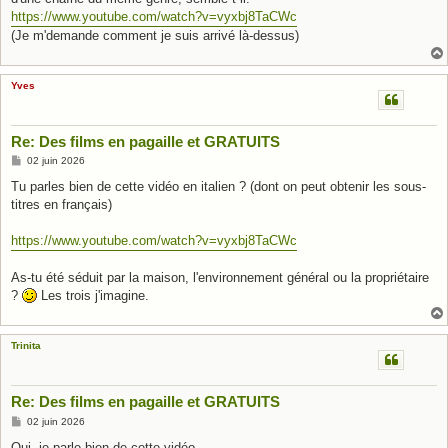
https://www.youtube.com/watch?v=vyxbj8TaCWc
(Je m'demande comment je suis arrivé là-dessus)
Yves
Re: Des films en pagaille et GRATUITS
M
02 juin 2026
e
s
Tu parles bien de cette vidéo en italien ? (dont on peut obtenir les sous-
s
titres en français)
a
g
e
https://www.youtube.com/watch?v=vyxbj8TaCWc
As-tu été séduit par la maison, l'environnement général ou la propriétaire
?
Les trois j'imagine.
Trinita
Re: Des films en pagaille et GRATUITS
M
02 juin 2026
e
s
Oui, je parle bien de cette vidéo.