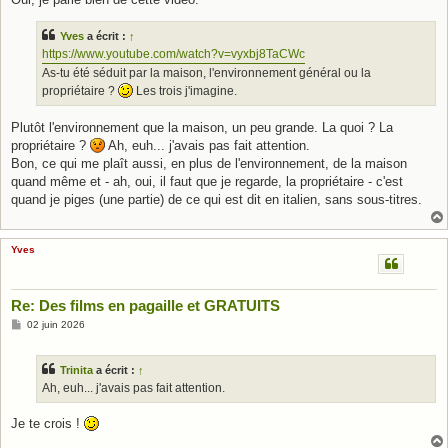
s
a
g
Yves
a écrit :
↑
e
https://www.youtube.com/watch?v=vyxbj8TaCWc
As-tu été séduit par la maison, l'environnement général ou la
propriétaire ?
Les trois j'imagine.
Plutôt l'environnement que la maison, un peu grande. La quoi ? La
propriétaire ?
Ah, euh... j'avais pas fait attention.
Bon, ce qui me plaît aussi, en plus de l'environnement, de la maison
quand même et - ah, oui, il faut que je regarde, la propriétaire - c'est
quand je piges (une partie) de ce qui est dit en italien, sans sous-titres.
Yves
Re: Des films en pagaille et GRATUITS
M
02 juin 2026
e
s
s
Trinita
a écrit :
↑
a
g
Ah, euh... j'avais pas fait attention.
e
Je te crois !