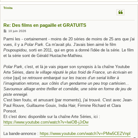
Trinita
Re: Des films en pagaille et GRATUITS
M
10 juin 2026
e
s
Parmi les - certainement - moins de 20 séries de moins de 25 ans que j'ai
s
vues, il y a
Polar Park
. Ca m'avait plu. J'avais bien aimé le film
a
g
Poupoupidou
, sorti en 2011, qui en gros a donné l'idée de la série. Le film
e
et la série sont de Gérald Hustache-Mathieu.
Polar Park
, c'est, et là je vais piquer son synopsis à la chaîne Youtube
Arte Séries,
dans le village réputé le plus froid de France, un écrivain en
crise
[qui]
se retrouve embarqué sur les traces d’un serial killer à
l’imagination retorse, aux côtés d’un gendarme un peu trop cartésien...
Savoureux alliage entre thriller et comédie, une série en forme de jeu de
piste enneigé.
C'est bien foutu, et amusant (par moments), j'ai trouvé. C'est avec Jean-
Paul Rouve, Guillaume Gouix, India Hair, Firmine Richard et Clara
Ponsot.
Et c'est donc disponible sur la chaîne Arte Séries, ici :
https://www.youtube.com/watch?v=lwiOB-jJrDw
La bande-annonce :
https://www.youtube.com/watch?v=PMw5CEZVnpI