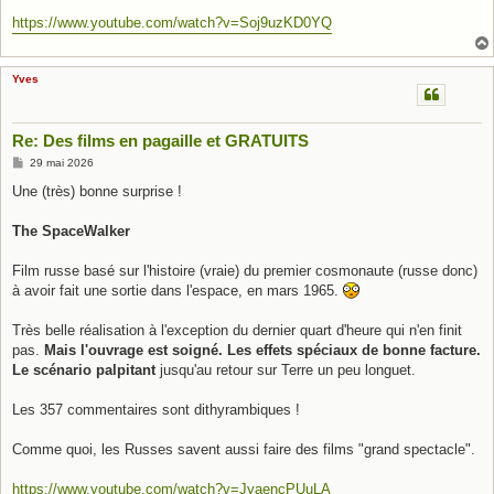
https://www.youtube.com/watch?v=Soj9uzKD0YQ
Yves
Re: Des films en pagaille et GRATUITS
M
29 mai 2026
e
s
Une (très) bonne surprise !
s
a
g
The SpaceWalker
e
Film russe basé sur l'histoire (vraie) du premier cosmonaute (russe donc)
à avoir fait une sortie dans l'espace, en mars 1965.
Très belle réalisation à l'exception du dernier quart d'heure qui n'en finit
pas.
Mais l'ouvrage est soigné. Les effets spéciaux de bonne facture.
Le scénario palpitant
jusqu'au retour sur Terre un peu longuet.
Les 357 commentaires sont dithyrambiques !
Comme quoi, les Russes savent aussi faire des films "grand spectacle".
https://www.youtube.com/watch?v=JyaencPUuLA