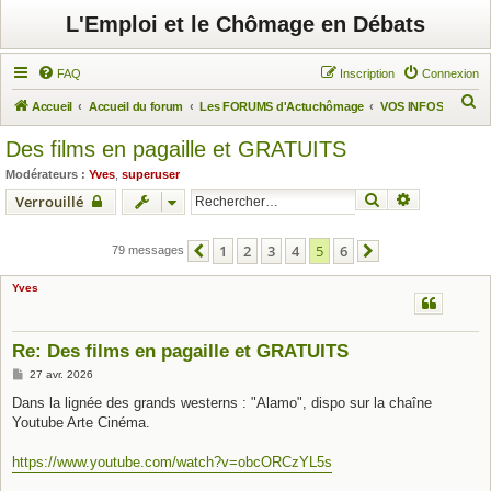
L'Emploi et le Chômage en Débats
FAQ
Inscription
Connexion
R
Accueil
Accueil du forum
Les FORUMS d'Actuchômage
VOS INFOS
e
Des films en pagaille et GRATUITS
c
Modérateurs :
Yves
,
superuser
h
Rechercher
Recherche 
Verrouillé
e
r
1
2
3
4
5
6
79 messages
Précédent
Suivant
c
Yves
h
e
r
Re: Des films en pagaille et GRATUITS
M
27 avr. 2026
e
s
Dans la lignée des grands westerns : "Alamo", dispo sur la chaîne
s
Youtube Arte Cinéma.
a
g
e
https://www.youtube.com/watch?v=obcORCzYL5s