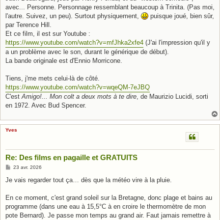
avec... Personne. Personnage ressemblant beaucoup à Trinita. (Pas moi,
l'autre. Suivez, un peu). Surtout physiquement,
puisque joué, bien sûr,
par Terence Hill.
Et ce film, il est sur Youtube :
https://www.youtube.com/watch?v=mfJhka2xfe4
(J'ai l'impression qu'il y
a un problème avec le son, durant le générique de début).
La bande originale est d'Ennio Morricone.
Tiens, j'me mets celui-là de côté.
https://www.youtube.com/watch?v=wqeQM-7eJBQ
C'est
Amigo!... Mon colt a deux mots à te dire
, de Maurizio Lucidi, sorti
en 1972. Avec Bud Spencer.
Yves
Re: Des films en pagaille et GRATUITS
M
23 avr. 2026
e
s
Je vais regarder tout ça… dès que la météo vire à la pluie.
s
a
g
En ce moment, c'est grand soleil sur la Bretagne, donc plage et bains au
e
programme (dans une eau à 15,5°C à en croire le thermomètre de mon
pote Bernard). Je passe mon temps au grand air. Faut jamais remettre à