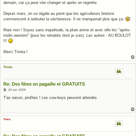
demain, car ça peut vite changer et après on regrette.
Depuis mars, on se régale au point que les agriculteurs bretons
commencent à redouter la sécheresse. Il ne manquerait plus que ça.
Mais non ! Soyez sans inquiétude, la pluie arrive et avec elle les "après-
midis western" (pour les retraités dont je suis). Les autres : AU BOULOT
!!!
Merci Trinita !
Trinita
Re: Des films en pagaille et GRATUITS
M
24 avr. 2026
e
s
T'as raison, profites ! Les cow-boys peuvent attendre.
s
a
g
e
Yves