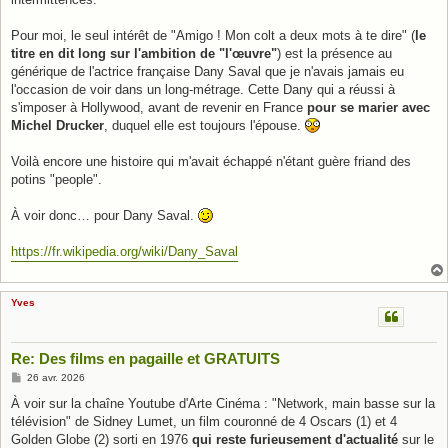
Pour moi, le seul intérêt de "Amigo ! Mon colt a deux mots à te dire" (
le
titre en dit long sur l'ambition de "l'œuvre"
) est la présence au
générique de l'actrice française Dany Saval que je n'avais jamais eu
l'occasion de voir dans un long-métrage. Cette Dany qui a réussi à
s'imposer à Hollywood, avant de revenir en France
pour se marier avec
Michel Drucker
, duquel elle est toujours l'épouse.
Voilà encore une histoire qui m'avait échappé n'étant guère friand des
potins "people".
À voir donc… pour Dany Saval.
https://fr.wikipedia.org/wiki/Dany_Saval
Yves
Re: Des films en pagaille et GRATUITS
M
26 avr. 2026
e
s
À voir sur la chaîne Youtube d'Arte Cinéma : "Network, main basse sur la
s
télévision" de Sidney Lumet, un film couronné de 4 Oscars (1) et 4
a
g
Golden Globe (2) sorti en 1976
qui reste furieusement d'actualité
sur le