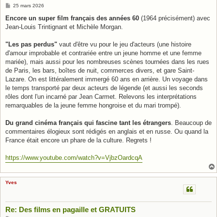
M
25 mars 2026
e
s
Encore un super film français des années 60
(1964 précisément) avec
s
Jean-Louis Trintignant et Michèle Morgan.
a
g
e
"Les pas perdus"
vaut d'être vu pour le jeu d'acteurs (une histoire
d'amour improbable et contrariée entre un jeune homme et une femme
mariée), mais aussi pour les nombreuses scènes tournées dans les rues
de Paris, les bars, boîtes de nuit, commerces divers, et gare Saint-
Lazare. On est littéralement immergé 60 ans en arrière. Un voyage dans
le temps transporté par deux acteurs de légende (et aussi les seconds
rôles dont l'un incarné par Jean Carmet. Relevons les interprétations
remarquables de la jeune femme hongroise et du mari trompé).
Du grand cinéma français qui fascine tant les étrangers
. Beaucoup de
commentaires élogieux sont rédigés en anglais et en russe. Ou quand la
France était encore un phare de la culture. Regrets !
https://www.youtube.com/watch?v=VjbzOardcqA
Yves
Re: Des films en pagaille et GRATUITS