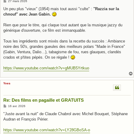
M
27 mars 2026
e
s
Un peu plus "vieux" (1954) mais tout aussi "culte" :
"Razzia sur la
s
chnouf" avec Jean Gabin.
a
g
e
Rien que pour le titre, qui claque tout autant que la musique jazzy du
générique d'ouverture, ce film est immanquable.
Tous les ingrédients sont mixés dans la recette du succès : Ambiance
noire des 50's, grandes gueules des meilleurs polars "Made in France"
(Gabin, Ventura, Dalio…), tabagisme de fou, rues glauques, clandés
crados et p'tites pépés. On se régale !
https://www.youtube.com/watch?v=gMUB5Yrtkuo
Yves
Re: Des films en pagaille et GRATUITS
M
16 avr. 2026
e
s
"Juste avant la nuit" de Claude Chabrol avec Michel Bouquet, Stéphane
s
Audran et François Périer.
a
g
e
https://www.youtube.com/watch?v=LY28GBoSA-o