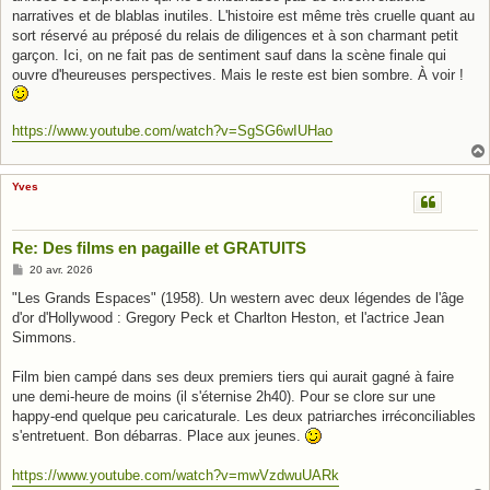
narratives et de blablas inutiles. L'histoire est même très cruelle quant au
sort réservé au préposé du relais de diligences et à son charmant petit
garçon. Ici, on ne fait pas de sentiment sauf dans la scène finale qui
ouvre d'heureuses perspectives. Mais le reste est bien sombre. À voir !
https://www.youtube.com/watch?v=SgSG6wIUHao
Yves
Re: Des films en pagaille et GRATUITS
M
20 avr. 2026
e
s
"Les Grands Espaces" (1958). Un western avec deux légendes de l'âge
s
d'or d'Hollywood : Gregory Peck et Charlton Heston, et l'actrice Jean
a
g
Simmons.
e
Film bien campé dans ses deux premiers tiers qui aurait gagné à faire
une demi-heure de moins (il s'éternise 2h40). Pour se clore sur une
happy-end quelque peu caricaturale. Les deux patriarches irréconciliables
s'entretuent. Bon débarras. Place aux jeunes.
https://www.youtube.com/watch?v=mwVzdwuUARk