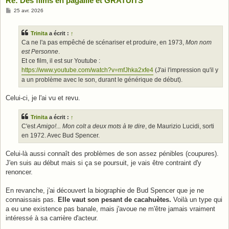
Re: Des films en pagaille et GRATUITS
M
25 avr. 2026
e
s
s
Trinita
a écrit :
↑
a
g
Ca ne l'a pas empêché de scénariser et produire, en 1973,
Mon nom
e
est Personne
.
Et ce film, il est sur Youtube :
https://www.youtube.com/watch?v=mfJhka2xfe4
(J'ai l'impression qu'il y
a un problème avec le son, durant le générique de début).
Celui-ci, je l'ai vu et revu.
Trinita
a écrit :
↑
C'est
Amigo!... Mon colt a deux mots à te dire
, de Maurizio Lucidi, sorti
en 1972. Avec Bud Spencer.
Celui-là aussi connaît des problèmes de son assez pénibles (coupures).
J'en suis au début mais si ça se poursuit, je vais être contraint d'y
renoncer.
En revanche, j'ai découvert la biographie de Bud Spencer que je ne
connaissais pas.
Elle vaut son pesant de cacahuètes.
Voilà un type qui
a eu une existence pas banale, mais j'avoue ne m'être jamais vraiment
intéressé à sa carrière d'acteur.