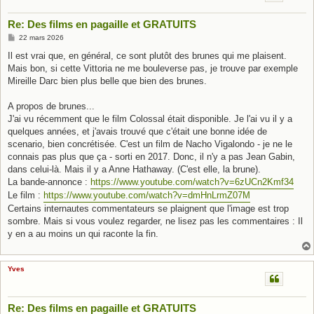
Re: Des films en pagaille et GRATUITS
M
22 mars 2026
e
s
Il est vrai que, en général, ce sont plutôt des brunes qui me plaisent.
s
Mais bon, si cette Vittoria ne me bouleverse pas, je trouve par exemple
a
g
Mireille Darc bien plus belle que bien des brunes.
e
A propos de brunes...
J'ai vu récemment que le film Colossal était disponible. Je l'ai vu il y a
quelques années, et j'avais trouvé que c'était une bonne idée de
scenario, bien concrétisée. C'est un film de Nacho Vigalondo - je ne le
connais pas plus que ça - sorti en 2017. Donc, il n'y a pas Jean Gabin,
dans celui-là. Mais il y a Anne Hathaway. (C'est elle, la brune).
La bande-annonce :
https://www.youtube.com/watch?v=6zUCn2Kmf34
Le film :
https://www.youtube.com/watch?v=dmHnLrmZ07M
Certains internautes commentateurs se plaignent que l'image est trop
sombre. Mais si vous voulez regarder, ne lisez pas les commentaires : Il
y en a au moins un qui raconte la fin.
Yves
Re: Des films en pagaille et GRATUITS