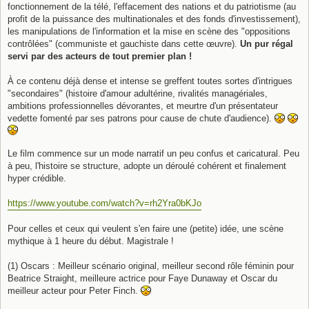
e
fonctionnement de la télé, l'effacement des nations et du patriotisme (au
profit de la puissance des multinationales et des fonds d'investissement),
les manipulations de l'information et la mise en scène des "oppositions
contrôlées" (communiste et gauchiste dans cette œuvre).
Un pur régal
servi par des acteurs de tout premier plan !
À ce contenu déjà dense et intense se greffent toutes sortes d'intrigues
"secondaires" (histoire d'amour adultérine, rivalités managériales,
ambitions professionnelles dévorantes, et meurtre d'un présentateur
vedette fomenté par ses patrons pour cause de chute d'audience).
Le film commence sur un mode narratif un peu confus et caricatural. Peu
à peu, l'histoire se structure, adopte un déroulé cohérent et finalement
hyper crédible.
https://www.youtube.com/watch?v=rh2Yra0bKJo
Pour celles et ceux qui veulent s'en faire une (petite) idée, une scène
mythique à 1 heure du début. Magistrale !
(1) Oscars : Meilleur scénario original, meilleur second rôle féminin pour
Beatrice Straight, meilleure actrice pour Faye Dunaway et Oscar du
meilleur acteur pour Peter Finch.