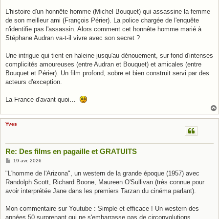
L'histoire d'un honnête homme (Michel Bouquet) qui assassine la femme
de son meilleur ami (François Périer). La police chargée de l'enquête
n'identifie pas l'assassin. Alors comment cet honnête homme marié à
Stéphane Audran va-t-il vivre avec son secret ?
Une intrigue qui tient en haleine jusqu'au dénouement, sur fond d'intenses
complicités amoureuses (entre Audran et Bouquet) et amicales (entre
Bouquet et Périer). Un film profond, sobre et bien construit servi par des
acteurs d'exception.
La France d'avant quoi…
Yves
Re: Des films en pagaille et GRATUITS
M
19 avr. 2026
e
s
"L'homme de l'Arizona", un western de la grande époque (1957) avec
s
Randolph Scott, Richard Boone, Maureen O'Sullivan (très connue pour
a
g
avoir interprétée Jane dans les premiers Tarzan du cinéma parlant).
e
Mon commentaire sur Youtube : Simple et efficace ! Un western des
années 50 surprenant qui ne s'embarrasse pas de circonvolutions