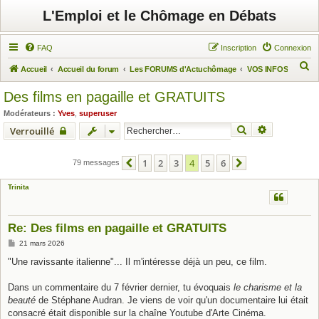
L'Emploi et le Chômage en Débats
FAQ
Inscription
Connexion
R
Accueil
Accueil du forum
Les FORUMS d'Actuchômage
VOS INFOS
e
Des films en pagaille et GRATUITS
c
Modérateurs :
Yves
,
superuser
h
Rechercher
Recherche 
Verrouillé
e
r
1
2
3
4
5
6
79 messages
Précédent
Suivant
c
Trinita
h
e
r
Re: Des films en pagaille et GRATUITS
M
21 mars 2026
e
s
"Une ravissante italienne"... Il m'intéresse déjà un peu, ce film.
s
a
g
Dans un commentaire du 7 février dernier, tu évoquais
le charisme et la
e
beauté
de Stéphane Audran. Je viens de voir qu'un documentaire lui était
consacré était disponible sur la chaîne Youtube d'Arte Cinéma.