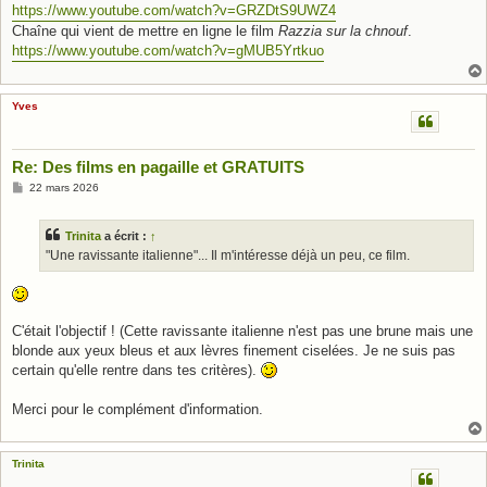
https://www.youtube.com/watch?v=GRZDtS9UWZ4
Chaîne qui vient de mettre en ligne le film
Razzia sur la chnouf
.
https://www.youtube.com/watch?v=gMUB5Yrtkuo
Yves
Re: Des films en pagaille et GRATUITS
M
22 mars 2026
e
s
s
Trinita
a écrit :
↑
a
g
"Une ravissante italienne"... Il m'intéresse déjà un peu, ce film.
e
C'était l'objectif ! (Cette ravissante italienne n'est pas une brune mais une
blonde aux yeux bleus et aux lèvres finement ciselées. Je ne suis pas
certain qu'elle rentre dans tes critères).
Merci pour le complément d'information.
Trinita