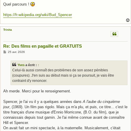
Quel parcours !
https://fr.wikipedia.org/wiki/Bud_Spencer
Trinita
Re: Des films en pagaille et GRATUITS
M
25 avr. 2026
e
s
s
Yves
a écrit :
↑
a
g
Celui-là aussi connaît des problèmes de son assez pénibles
e
(coupures). J'en suis au début mais si ça se poursuit, je vais être
contraint d'y renoncer.
Ah merde. Merci pour le renseignement.
Spencer, je l'ai vu il y a quelques années dans
A l'aube du cinquième
jour
, (1969). Un film pas rigolo. Mais ça m'a plu, et puis, ce titre... c'est le
titre français d'une musique d'Ennio Morricone, (B.O. du film), que je
connaissais depuis tout gamin. Je l'ai même connue avant de connaître
Hill et Spencer.
On avait fait un mini spectacle, à la maternelle. Musicalement, c'était