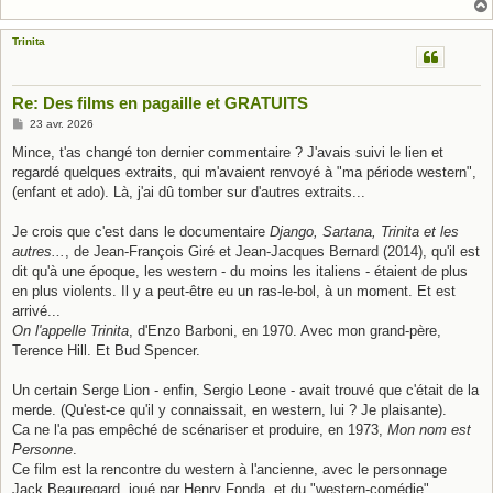
Trinita
Re: Des films en pagaille et GRATUITS
M
23 avr. 2026
e
s
Mince, t'as changé ton dernier commentaire ? J'avais suivi le lien et
s
regardé quelques extraits, qui m'avaient renvoyé à "ma période western",
a
g
(enfant et ado). Là, j'ai dû tomber sur d'autres extraits...
e
Je crois que c'est dans le documentaire
Django, Sartana, Trinita et les
autres...
, de Jean-François Giré et Jean-Jacques Bernard (2014), qu'il est
dit qu'à une époque, les western - du moins les italiens - étaient de plus
en plus violents. Il y a peut-être eu un ras-le-bol, à un moment. Et est
arrivé...
On l'appelle Trinita
, d'Enzo Barboni, en 1970. Avec mon grand-père,
Terence Hill. Et Bud Spencer.
Un certain Serge Lion - enfin, Sergio Leone - avait trouvé que c'était de la
merde. (Qu'est-ce qu'il y connaissait, en western, lui ? Je plaisante).
Ca ne l'a pas empêché de scénariser et produire, en 1973,
Mon nom est
Personne
.
Ce film est la rencontre du western à l'ancienne, avec le personnage
Jack Beauregard, joué par Henry Fonda, et du "western-comédie",