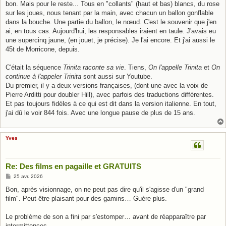
bon. Mais pour le reste... Tous en "collants" (haut et bas) blancs, du rose
sur les joues, nous tenant par la main, avec chacun un ballon gonflable
dans la bouche. Une partie du ballon, le nœud. C'est le souvenir que j'en
ai, en tous cas. Aujourd'hui, les responsables iraient en taule. J'avais eu
une supercinq jaune, (en jouet, je précise). Je l'ai encore. Et j'ai aussi le
45t de Morricone, depuis.
C'était la séquence
Trinita raconte sa vie
. Tiens,
On l'appelle Trinita
et
On
continue à l'appeler Trinita
sont aussi sur Youtube.
Du premier, il y a deux versions françaises, (dont une avec la voix de
Pierre Arditti pour doubler Hill), avec parfois des traductions différentes.
Et pas toujours fidèles à ce qui est dit dans la version italienne. En tout,
j'ai dû le voir 844 fois. Avec une longue pause de plus de 15 ans.
Yves
Re: Des films en pagaille et GRATUITS
M
25 avr. 2026
e
s
Bon, après visionnage, on ne peut pas dire qu'il s'agisse d'un "grand
s
film". Peut-être plaisant pour des gamins… Guère plus.
a
g
e
Le problème de son a fini par s'estomper… avant de réapparaître par
intermittences.