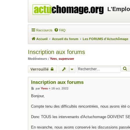
L'Emplo
Raccourcis
FAQ
Accueil
Accueil du forum
Les FORUMS d'Actuchômage
Inscription aux forums
Modérateurs :
Yves
,
superuser
R
Verrouillé
Inscription aux forums
M
par
Yves
»
16 oct. 2022
e
s
Bonjour,
s
a
g
Compte tenu des difficultés rencontrées, nous avons été c
e
Donc TOUS les intervenants d'Actuchomage DOIVENT SE 
En revanche, nous avons conservé les discussions passées. 