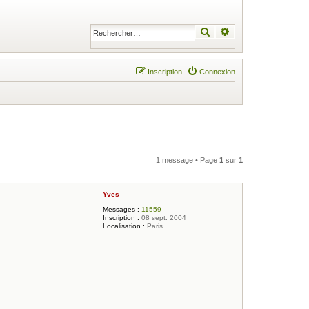
Rechercher
Recherche avancé
Inscription
Connexion
1 message • Page
1
sur
1
Yves
Messages :
11559
Inscription :
08 sept. 2004
Localisation :
Paris