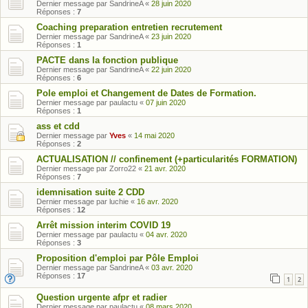
Dernier message par
SandrineA
«
28 juin 2020
Réponses :
7
Coaching preparation entretien recrutement
Dernier message par
SandrineA
«
23 juin 2020
Réponses :
1
PACTE dans la fonction publique
Dernier message par
SandrineA
«
22 juin 2020
Réponses :
6
Pole emploi et Changement de Dates de Formation.
Dernier message par
paulactu
«
07 juin 2020
Réponses :
1
ass et cdd
Dernier message par
Yves
«
14 mai 2020
Réponses :
2
ACTUALISATION // confinement (+particularités FORMATION)
Dernier message par
Zorro22
«
21 avr. 2020
Réponses :
7
idemnisation suite 2 CDD
Dernier message par
luchie
«
16 avr. 2020
Réponses :
12
Arrêt mission interim COVID 19
Dernier message par
paulactu
«
04 avr. 2020
Réponses :
3
Proposition d'emploi par Pôle Emploi
Dernier message par
SandrineA
«
03 avr. 2020
Réponses :
17
1
2
Question urgente afpr et radier
Dernier message par
paulactu
«
08 mars 2020