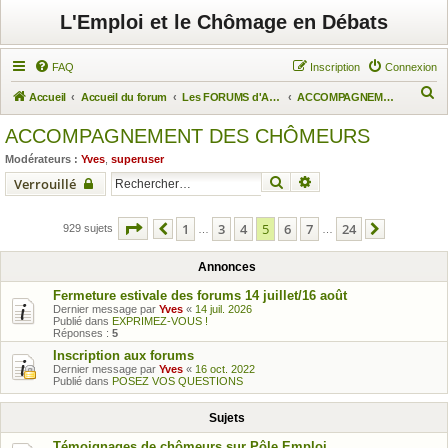
L'Emploi et le Chômage en Débats
FAQ
Inscription
Connexion
R
Accueil
Accueil du forum
Les FORUMS d'Actuchômage
ACCOMPAGNEMENT DES CHÔMEURS
e
ACCOMPAGNEMENT DES CHÔMEURS
c
Modérateurs :
Yves
,
superuser
h
Rechercher
Recherche avancée
Verrouillé
e
r
Page
5
sur
24
1
3
4
5
6
7
24
929 sujets
Précédent
…
…
Suivant
c
h
Annonces
e
Fermeture estivale des forums 14 juillet/16 août
Dernier message par
Yves
«
14 juil. 2026
r
Publié dans
EXPRIMEZ-VOUS !
Réponses :
5
Inscription aux forums
Dernier message par
Yves
«
16 oct. 2022
Publié dans
POSEZ VOS QUESTIONS
Sujets
Témoignages de chômeurs sur Pôle Emploi