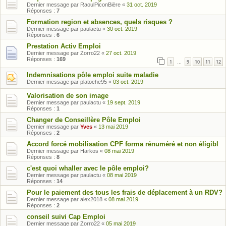
Dernier message par
RaoulPiconBière
«
31 oct. 2019
Réponses :
7
Formation region et absences, quels risques ?
Dernier message par
paulactu
«
30 oct. 2019
Réponses :
6
Prestation Activ Emploi
Dernier message par
Zorro22
«
27 oct. 2019
Réponses :
169
1
9
10
11
12
…
Indemnisations pôle emploi suite maladie
Dernier message par
platoche95
«
03 oct. 2019
Valorisation de son image
Dernier message par
paulactu
«
19 sept. 2019
Réponses :
1
Changer de Conseillère Pôle Emploi
Dernier message par
Yves
«
13 mai 2019
Réponses :
2
Accord forcé mobilisation CPF forma rénuméré et non éligibl
Dernier message par
Harkos
«
08 mai 2019
Réponses :
8
c'est quoi whaller avec le pôle emploi?
Dernier message par
paulactu
«
08 mai 2019
Réponses :
14
Pour le paiement des tous les frais de déplacement à un RDV?
Dernier message par
alex2018
«
08 mai 2019
Réponses :
2
conseil suivi Cap Emploi
Dernier message par
Zorro22
«
05 mai 2019