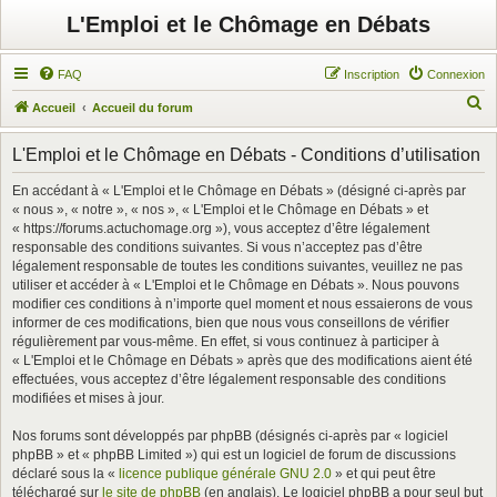
L'Emploi et le Chômage en Débats
FAQ
Inscription
Connexion
R
Accueil
Accueil du forum
e
L'Emploi et le Chômage en Débats - Conditions d’utilisation
c
h
En accédant à « L'Emploi et le Chômage en Débats » (désigné ci-après par
« nous », « notre », « nos », « L'Emploi et le Chômage en Débats » et
e
« https://forums.actuchomage.org »), vous acceptez d’être légalement
r
responsable des conditions suivantes. Si vous n’acceptez pas d’être
légalement responsable de toutes les conditions suivantes, veuillez ne pas
c
utiliser et accéder à « L'Emploi et le Chômage en Débats ». Nous pouvons
h
modifier ces conditions à n’importe quel moment et nous essaierons de vous
e
informer de ces modifications, bien que nous vous conseillons de vérifier
régulièrement par vous-même. En effet, si vous continuez à participer à
r
« L'Emploi et le Chômage en Débats » après que des modifications aient été
effectuées, vous acceptez d’être légalement responsable des conditions
modifiées et mises à jour.
Nos forums sont développés par phpBB (désignés ci-après par « logiciel
phpBB » et « phpBB Limited ») qui est un logiciel de forum de discussions
déclaré sous la «
licence publique générale GNU 2.0
» et qui peut être
téléchargé sur
le site de phpBB
(en anglais). Le logiciel phpBB a pour seul but