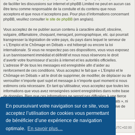
de faciliter les discussions sur internet et phpBB Limited ne peut en aucun cas
être tenu comme responsable de la conduite et du contenu que nous
acceptons et que nous n’acceptons pas. Pour plus d’informations concernant
phpBB, veuillez consulter
le site de phpBB
(en anglais).
Vous acceptez de ne publier aucun contenu à caractère abusif, obscène,
vulgaire, diffamatoire, choquant, menaçant, pornographique, etc. qui pourrait
transgresser la législation de votre pays, du pays dans lequel le serveur de
« L'Emploi et le Chômage en Débats » est hébergé ou encore la loi
internationale. Si vous ne respectez pas ces dispositions, vous vous exposez
à un bannissement immédiat et définitif et nous nous réservons le droit
d’avertir votre fournisseur d’accès à internet et les autorités officielles.
L’adresse IP de tous les messages est enregistrée afin d’aider au
renforcement de ces conditions. Vous acceptez le fait que « L'Emploi et le
Chômage en Débats » ait le droit de supprimer, de modifier, de déplacer ou de
verrouiller n’importe quel sujet et message à n’importe quel moment si nous
estimons cela nécessaire. En tant qu’utilisateur, vous acceptez que toutes les
informations que vous avez renseignées soient enregistrées dans notre base
de données. Bien que ces informations ne seront pas diffusées à une tierce
partie sans votre consentement, ni « L'Emploi et le Chômage en Débats », ni
En poursuivant votre navigation sur ce site, vous
phpBB, ne pourront être tenus comme responsables en cas de tentative de
piratage informatique visant à compromettre vos données.
acceptez l’utilisation de cookies vous permettant
de bénéficier d’une expérience de navigation
Accueil
Accueil du forum
Fuseau horaire sur
UTC+02:00
optimale.
En savoir plus…