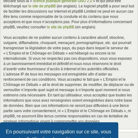
déclaré sous la «
licence publique générale GNU 2.0
» et qui peut être
téléchargé sur
le site de phpBB
(en anglais). Le logiciel phpBB a pour seul but
de faciliter les discussions sur internet et phpBB Limited ne peut en aucun cas
être tenu comme responsable de la conduite et du contenu que nous
acceptons et que nous n’acceptons pas. Pour plus d’informations concernant
phpBB, veuillez consulter
le site de phpBB
(en anglais).
Vous acceptez de ne publier aucun contenu à caractère abusif, obscène,
vulgaire, diffamatoire, choquant, menaçant, pornographique, etc. qui pourrait
transgresser la législation de votre pays, du pays dans lequel le serveur de
« L'Emploi et le Chômage en Débats » est hébergé ou encore la loi
internationale. Si vous ne respectez pas ces dispositions, vous vous exposez
à un bannissement immédiat et définitif et nous nous réservons le droit
d’avertir votre fournisseur d’accès à internet et les autorités officielles.
L’adresse IP de tous les messages est enregistrée afin d’aider au
renforcement de ces conditions. Vous acceptez le fait que « L'Emploi et le
Chômage en Débats » ait le droit de supprimer, de modifier, de déplacer ou de
verrouiller n’importe quel sujet et message à n’importe quel moment si nous
estimons cela nécessaire. En tant qu’utilisateur, vous acceptez que toutes les
informations que vous avez renseignées soient enregistrées dans notre base
de données. Bien que ces informations ne seront pas diffusées à une tierce
partie sans votre consentement, ni « L'Emploi et le Chômage en Débats », ni
phpBB, ne pourront être tenus comme responsables en cas de tentative de
piratage informatique visant à compromettre vos données.
En poursuivant votre navigation sur ce site, vous