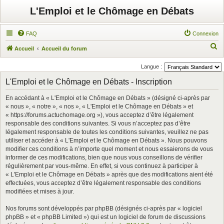
L'Emploi et le Chômage en Débats
FAQ
Connexion
R
Accueil
Accueil du forum
e
Langue :
c
L'Emploi et le Chômage en Débats - Inscription
h
e
En accédant à « L'Emploi et le Chômage en Débats » (désigné ci-après par
« nous », « notre », « nos », « L'Emploi et le Chômage en Débats » et
r
« https://forums.actuchomage.org »), vous acceptez d’être légalement
c
responsable des conditions suivantes. Si vous n’acceptez pas d’être
légalement responsable de toutes les conditions suivantes, veuillez ne pas
h
utiliser et accéder à « L'Emploi et le Chômage en Débats ». Nous pouvons
e
modifier ces conditions à n’importe quel moment et nous essaierons de vous
r
informer de ces modifications, bien que nous vous conseillons de vérifier
régulièrement par vous-même. En effet, si vous continuez à participer à
« L'Emploi et le Chômage en Débats » après que des modifications aient été
effectuées, vous acceptez d’être légalement responsable des conditions
modifiées et mises à jour.
Nos forums sont développés par phpBB (désignés ci-après par « logiciel
phpBB » et « phpBB Limited ») qui est un logiciel de forum de discussions