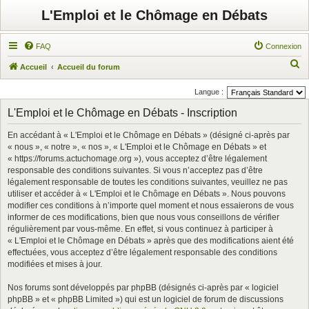
L'Emploi et le Chômage en Débats
FAQ
Connexion
R
Accueil
Accueil du forum
e
Langue :
c
L'Emploi et le Chômage en Débats - Inscription
h
e
En accédant à « L'Emploi et le Chômage en Débats » (désigné ci-après par
« nous », « notre », « nos », « L'Emploi et le Chômage en Débats » et
r
« https://forums.actuchomage.org »), vous acceptez d’être légalement
c
responsable des conditions suivantes. Si vous n’acceptez pas d’être
légalement responsable de toutes les conditions suivantes, veuillez ne pas
h
utiliser et accéder à « L'Emploi et le Chômage en Débats ». Nous pouvons
e
modifier ces conditions à n’importe quel moment et nous essaierons de vous
r
informer de ces modifications, bien que nous vous conseillons de vérifier
régulièrement par vous-même. En effet, si vous continuez à participer à
« L'Emploi et le Chômage en Débats » après que des modifications aient été
effectuées, vous acceptez d’être légalement responsable des conditions
modifiées et mises à jour.
Nos forums sont développés par phpBB (désignés ci-après par « logiciel
phpBB » et « phpBB Limited ») qui est un logiciel de forum de discussions