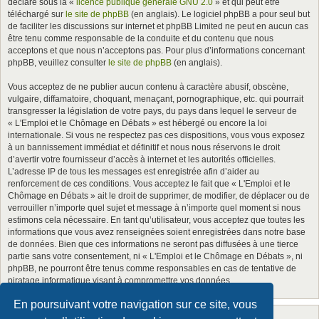
déclaré sous la «
licence publique générale GNU 2.0
» et qui peut être
téléchargé sur
le site de phpBB
(en anglais). Le logiciel phpBB a pour seul but
de faciliter les discussions sur internet et phpBB Limited ne peut en aucun cas
être tenu comme responsable de la conduite et du contenu que nous
acceptons et que nous n’acceptons pas. Pour plus d’informations concernant
phpBB, veuillez consulter
le site de phpBB
(en anglais).
Vous acceptez de ne publier aucun contenu à caractère abusif, obscène,
vulgaire, diffamatoire, choquant, menaçant, pornographique, etc. qui pourrait
transgresser la législation de votre pays, du pays dans lequel le serveur de
« L'Emploi et le Chômage en Débats » est hébergé ou encore la loi
internationale. Si vous ne respectez pas ces dispositions, vous vous exposez
à un bannissement immédiat et définitif et nous nous réservons le droit
d’avertir votre fournisseur d’accès à internet et les autorités officielles.
L’adresse IP de tous les messages est enregistrée afin d’aider au
renforcement de ces conditions. Vous acceptez le fait que « L'Emploi et le
Chômage en Débats » ait le droit de supprimer, de modifier, de déplacer ou de
verrouiller n’importe quel sujet et message à n’importe quel moment si nous
estimons cela nécessaire. En tant qu’utilisateur, vous acceptez que toutes les
informations que vous avez renseignées soient enregistrées dans notre base
de données. Bien que ces informations ne seront pas diffusées à une tierce
partie sans votre consentement, ni « L'Emploi et le Chômage en Débats », ni
phpBB, ne pourront être tenus comme responsables en cas de tentative de
piratage informatique visant à compromettre vos données.
En poursuivant votre navigation sur ce site, vous