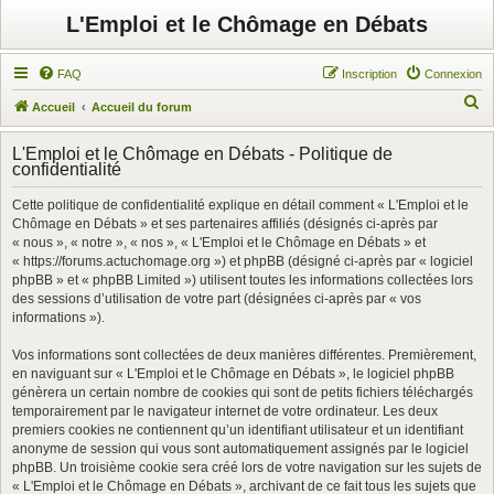
L'Emploi et le Chômage en Débats
FAQ
Inscription
Connexion
R
Accueil
Accueil du forum
e
L'Emploi et le Chômage en Débats - Politique de
c
confidentialité
h
Cette politique de confidentialité explique en détail comment « L'Emploi et le
e
Chômage en Débats » et ses partenaires affiliés (désignés ci-après par
r
« nous », « notre », « nos », « L'Emploi et le Chômage en Débats » et
« https://forums.actuchomage.org ») et phpBB (désigné ci-après par « logiciel
c
phpBB » et « phpBB Limited ») utilisent toutes les informations collectées lors
h
des sessions d’utilisation de votre part (désignées ci-après par « vos
informations »).
e
r
Vos informations sont collectées de deux manières différentes. Premièrement,
en naviguant sur « L'Emploi et le Chômage en Débats », le logiciel phpBB
génèrera un certain nombre de cookies qui sont de petits fichiers téléchargés
temporairement par le navigateur internet de votre ordinateur. Les deux
premiers cookies ne contiennent qu’un identifiant utilisateur et un identifiant
anonyme de session qui vous sont automatiquement assignés par le logiciel
phpBB. Un troisième cookie sera créé lors de votre navigation sur les sujets de
« L'Emploi et le Chômage en Débats », archivant de ce fait tous les sujets que