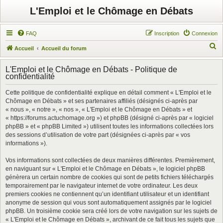
L'Emploi et le Chômage en Débats
FAQ
Inscription
Connexion
R
Accueil
Accueil du forum
e
L'Emploi et le Chômage en Débats - Politique de
c
confidentialité
h
Cette politique de confidentialité explique en détail comment « L'Emploi et le
e
Chômage en Débats » et ses partenaires affiliés (désignés ci-après par
r
« nous », « notre », « nos », « L'Emploi et le Chômage en Débats » et
« https://forums.actuchomage.org ») et phpBB (désigné ci-après par « logiciel
c
phpBB » et « phpBB Limited ») utilisent toutes les informations collectées lors
h
des sessions d’utilisation de votre part (désignées ci-après par « vos
informations »).
e
r
Vos informations sont collectées de deux manières différentes. Premièrement,
en naviguant sur « L'Emploi et le Chômage en Débats », le logiciel phpBB
génèrera un certain nombre de cookies qui sont de petits fichiers téléchargés
temporairement par le navigateur internet de votre ordinateur. Les deux
premiers cookies ne contiennent qu’un identifiant utilisateur et un identifiant
anonyme de session qui vous sont automatiquement assignés par le logiciel
phpBB. Un troisième cookie sera créé lors de votre navigation sur les sujets de
« L'Emploi et le Chômage en Débats », archivant de ce fait tous les sujets que