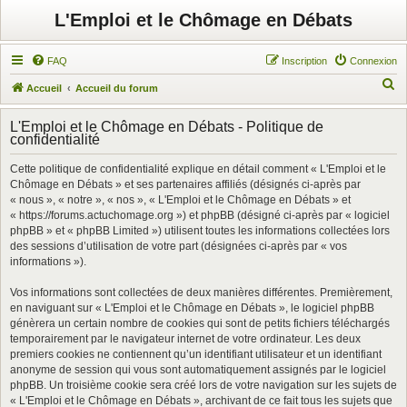
L'Emploi et le Chômage en Débats
FAQ
Inscription
Connexion
R
Accueil
Accueil du forum
e
L'Emploi et le Chômage en Débats - Politique de
c
confidentialité
h
Cette politique de confidentialité explique en détail comment « L'Emploi et le
e
Chômage en Débats » et ses partenaires affiliés (désignés ci-après par
r
« nous », « notre », « nos », « L'Emploi et le Chômage en Débats » et
« https://forums.actuchomage.org ») et phpBB (désigné ci-après par « logiciel
c
phpBB » et « phpBB Limited ») utilisent toutes les informations collectées lors
h
des sessions d’utilisation de votre part (désignées ci-après par « vos
informations »).
e
r
Vos informations sont collectées de deux manières différentes. Premièrement,
en naviguant sur « L'Emploi et le Chômage en Débats », le logiciel phpBB
génèrera un certain nombre de cookies qui sont de petits fichiers téléchargés
temporairement par le navigateur internet de votre ordinateur. Les deux
premiers cookies ne contiennent qu’un identifiant utilisateur et un identifiant
anonyme de session qui vous sont automatiquement assignés par le logiciel
phpBB. Un troisième cookie sera créé lors de votre navigation sur les sujets de
« L'Emploi et le Chômage en Débats », archivant de ce fait tous les sujets que