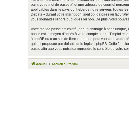
par « votre mot de passe ») et une adresse de courriel person
applicables dans le pays qui héberge notre serveur. Toutes les
Débats » durant votre inscription, sont obligatoires ou faculta
vous souhaitez rendre publiques ou non. De plus, vous pouvez 
Votre mot de passe est chiffré (par un chiffrage à sens unique) 
passe est le moyen d’accès à votre compte sur « L'Emploi et 
à phpBB ou à un site de tierce partie ne peut vous demander lé
qui est proposée par défaut sur le logiciel phpBB. Cette foncti
passe afin que vous puissiez reprendre le contrôle de votre co
Accueil
Accueil du forum