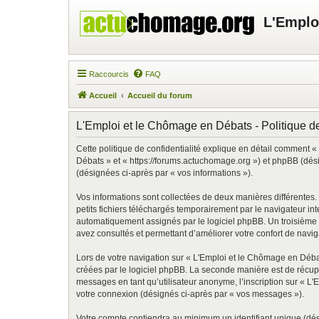
L'Emplo
Raccourcis
FAQ
Accueil
Accueil du forum
L'Emploi et le Chômage en Débats - Politique de
Cette politique de confidentialité explique en détail comment «
Débats » et « https://forums.actuchomage.org ») et phpBB (désign
(désignées ci-après par « vos informations »).
Vos informations sont collectées de deux manières différentes
petits fichiers téléchargés temporairement par le navigateur in
automatiquement assignés par le logiciel phpBB. Un troisième c
avez consultés et permettant d’améliorer votre confort de navigat
Lors de votre navigation sur « L'Emploi et le Chômage en Déb
créées par le logiciel phpBB. La seconde manière est de récup
messages en tant qu’utilisateur anonyme, l’inscription sur « L
votre connexion (désignés ci-après par « vos messages »).
Votre compte contiendra au minimum un identifiant unique (dés