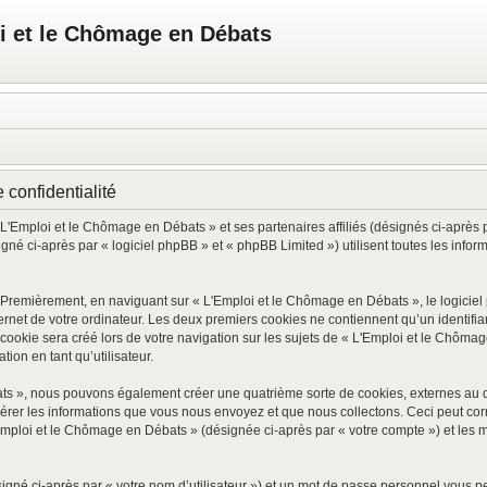
i et le Chômage en Débats
 confidentialité
 L'Emploi et le Chômage en Débats » et ses partenaires affiliés (désignés ci-après 
é ci-après par « logiciel phpBB » et « phpBB Limited ») utilisent toutes les informa
. Premièrement, en naviguant sur « L'Emploi et le Chômage en Débats », le logicie
ternet de votre ordinateur. Les deux premiers cookies ne contiennent qu’un identifian
ookie sera créé lors de votre navigation sur les sujets de « L'Emploi et le Chômage
ion en tant qu’utilisateur.
ats », nous pouvons également créer une quatrième sorte de cookies, externes au 
érer les informations que vous nous envoyez et que nous collectons. Ceci peut cor
'Emploi et le Chômage en Débats » (désignée ci-après par « votre compte ») et les m
igné ci-après par « votre nom d’utilisateur ») et un mot de passe personnel vous p