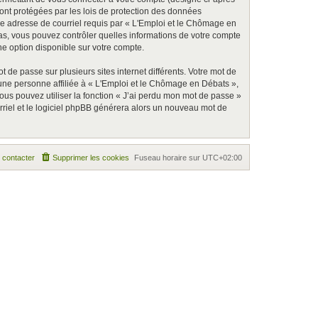
ont protégées par les lois de protection des données
tre adresse de courriel requis par « L'Emploi et le Chômage en
 cas, vous pouvez contrôler quelles informations de votre compte
e option disponible sur votre compte.
 de passe sur plusieurs sites internet différents. Votre mot de
une personne affiliée à « L'Emploi et le Chômage en Débats »,
ous pouvez utiliser la fonction « J’ai perdu mon mot de passe »
urriel et le logiciel phpBB générera alors un nouveau mot de
 contacter
Supprimer les cookies
Fuseau horaire sur
UTC+02:00