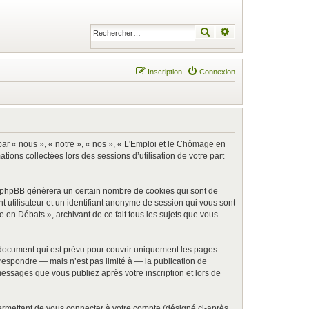
Rechercher
Recherche avancé
Inscription
Connexion
par « nous », « notre », « nos », « L'Emploi et le Chômage en
tions collectées lors des sessions d’utilisation de votre part
l phpBB génèrera un certain nombre de cookies qui sont de
t utilisateur et un identifiant anonyme de session qui vous sont
 en Débats », archivant de ce fait tous les sujets que vous
document qui est prévu pour couvrir uniquement les pages
respondre — mais n’est pas limité à — la publication de
essages que vous publiez après votre inscription et lors de
ermettant de vous connecter à votre compte (désigné ci-après