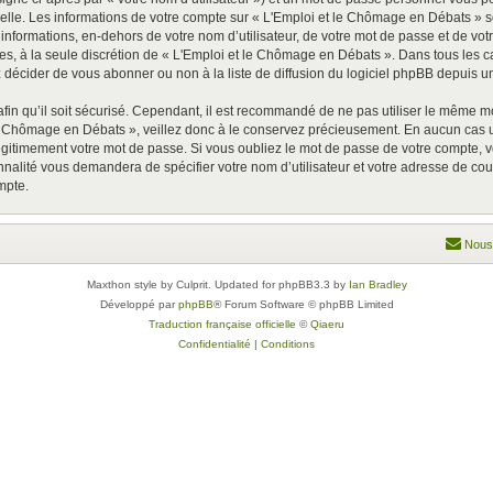
nelle. Les informations de votre compte sur « L'Emploi et le Chômage en Débats » s
 informations, en-dehors de votre nom d’utilisateur, de votre mot de passe et de vo
tives, à la seule discrétion de « L'Emploi et le Chômage en Débats ». Dans tous les
décider de vous abonner ou non à la liste de diffusion du logiciel phpBB depuis un
afin qu’il soit sécurisé. Cependant, il est recommandé de ne pas utiliser le même mot
le Chômage en Débats », veillez donc à le conservez précieusement. En aucun cas 
gitimement votre mot de passe. Si vous oubliez le mot de passe de votre compte, v
onnalité vous demandera de spécifier votre nom d’utilisateur et votre adresse de co
mpte.
Nous
Maxthon style by Culprit. Updated for phpBB3.3 by
Ian Bradley
Développé par
phpBB
® Forum Software © phpBB Limited
Traduction française officielle
©
Qiaeru
Confidentialité
|
Conditions