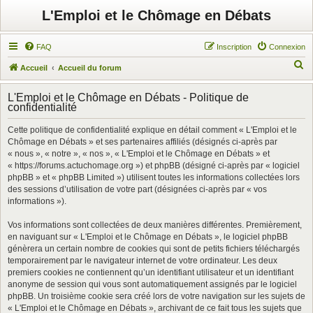
L'Emploi et le Chômage en Débats
FAQ
Inscription
Connexion
R
Accueil
Accueil du forum
e
L'Emploi et le Chômage en Débats - Politique de
c
confidentialité
h
Cette politique de confidentialité explique en détail comment « L'Emploi et le
e
Chômage en Débats » et ses partenaires affiliés (désignés ci-après par
r
« nous », « notre », « nos », « L'Emploi et le Chômage en Débats » et
« https://forums.actuchomage.org ») et phpBB (désigné ci-après par « logiciel
c
phpBB » et « phpBB Limited ») utilisent toutes les informations collectées lors
h
des sessions d’utilisation de votre part (désignées ci-après par « vos
informations »).
e
r
Vos informations sont collectées de deux manières différentes. Premièrement,
en naviguant sur « L'Emploi et le Chômage en Débats », le logiciel phpBB
génèrera un certain nombre de cookies qui sont de petits fichiers téléchargés
temporairement par le navigateur internet de votre ordinateur. Les deux
premiers cookies ne contiennent qu’un identifiant utilisateur et un identifiant
anonyme de session qui vous sont automatiquement assignés par le logiciel
phpBB. Un troisième cookie sera créé lors de votre navigation sur les sujets de
« L'Emploi et le Chômage en Débats », archivant de ce fait tous les sujets que