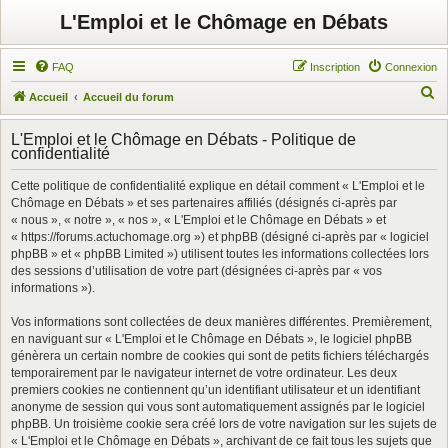
L'Emploi et le Chômage en Débats
FAQ
Inscription
Connexion
R
Accueil
Accueil du forum
e
L'Emploi et le Chômage en Débats - Politique de
c
confidentialité
h
Cette politique de confidentialité explique en détail comment « L'Emploi et le
e
Chômage en Débats » et ses partenaires affiliés (désignés ci-après par
r
« nous », « notre », « nos », « L'Emploi et le Chômage en Débats » et
« https://forums.actuchomage.org ») et phpBB (désigné ci-après par « logiciel
c
phpBB » et « phpBB Limited ») utilisent toutes les informations collectées lors
h
des sessions d’utilisation de votre part (désignées ci-après par « vos
informations »).
e
r
Vos informations sont collectées de deux manières différentes. Premièrement,
en naviguant sur « L'Emploi et le Chômage en Débats », le logiciel phpBB
génèrera un certain nombre de cookies qui sont de petits fichiers téléchargés
temporairement par le navigateur internet de votre ordinateur. Les deux
premiers cookies ne contiennent qu’un identifiant utilisateur et un identifiant
anonyme de session qui vous sont automatiquement assignés par le logiciel
phpBB. Un troisième cookie sera créé lors de votre navigation sur les sujets de
« L'Emploi et le Chômage en Débats », archivant de ce fait tous les sujets que