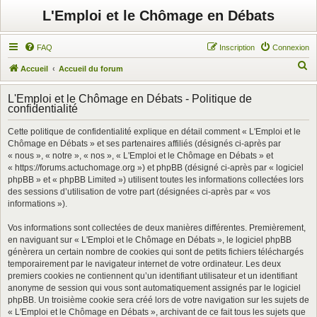
L'Emploi et le Chômage en Débats
FAQ
Inscription
Connexion
R
Accueil
Accueil du forum
e
L'Emploi et le Chômage en Débats - Politique de
c
confidentialité
h
Cette politique de confidentialité explique en détail comment « L'Emploi et le
e
Chômage en Débats » et ses partenaires affiliés (désignés ci-après par
r
« nous », « notre », « nos », « L'Emploi et le Chômage en Débats » et
« https://forums.actuchomage.org ») et phpBB (désigné ci-après par « logiciel
c
phpBB » et « phpBB Limited ») utilisent toutes les informations collectées lors
h
des sessions d’utilisation de votre part (désignées ci-après par « vos
informations »).
e
r
Vos informations sont collectées de deux manières différentes. Premièrement,
en naviguant sur « L'Emploi et le Chômage en Débats », le logiciel phpBB
génèrera un certain nombre de cookies qui sont de petits fichiers téléchargés
temporairement par le navigateur internet de votre ordinateur. Les deux
premiers cookies ne contiennent qu’un identifiant utilisateur et un identifiant
anonyme de session qui vous sont automatiquement assignés par le logiciel
phpBB. Un troisième cookie sera créé lors de votre navigation sur les sujets de
« L'Emploi et le Chômage en Débats », archivant de ce fait tous les sujets que