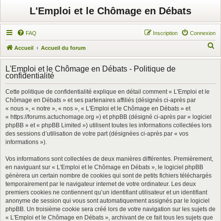
L'Emploi et le Chômage en Débats
FAQ
Inscription
Connexion
R
Accueil
Accueil du forum
e
L'Emploi et le Chômage en Débats - Politique de
c
confidentialité
h
Cette politique de confidentialité explique en détail comment « L'Emploi et le
e
Chômage en Débats » et ses partenaires affiliés (désignés ci-après par
r
« nous », « notre », « nos », « L'Emploi et le Chômage en Débats » et
« https://forums.actuchomage.org ») et phpBB (désigné ci-après par « logiciel
c
phpBB » et « phpBB Limited ») utilisent toutes les informations collectées lors
h
des sessions d’utilisation de votre part (désignées ci-après par « vos
informations »).
e
r
Vos informations sont collectées de deux manières différentes. Premièrement,
en naviguant sur « L'Emploi et le Chômage en Débats », le logiciel phpBB
génèrera un certain nombre de cookies qui sont de petits fichiers téléchargés
temporairement par le navigateur internet de votre ordinateur. Les deux
premiers cookies ne contiennent qu’un identifiant utilisateur et un identifiant
anonyme de session qui vous sont automatiquement assignés par le logiciel
phpBB. Un troisième cookie sera créé lors de votre navigation sur les sujets de
« L'Emploi et le Chômage en Débats », archivant de ce fait tous les sujets que