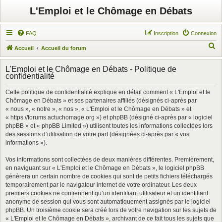
L'Emploi et le Chômage en Débats
FAQ
Inscription
Connexion
R
Accueil
Accueil du forum
e
L'Emploi et le Chômage en Débats - Politique de
c
confidentialité
h
Cette politique de confidentialité explique en détail comment « L'Emploi et le
e
Chômage en Débats » et ses partenaires affiliés (désignés ci-après par
r
« nous », « notre », « nos », « L'Emploi et le Chômage en Débats » et
« https://forums.actuchomage.org ») et phpBB (désigné ci-après par « logiciel
c
phpBB » et « phpBB Limited ») utilisent toutes les informations collectées lors
h
des sessions d’utilisation de votre part (désignées ci-après par « vos
informations »).
e
r
Vos informations sont collectées de deux manières différentes. Premièrement,
en naviguant sur « L'Emploi et le Chômage en Débats », le logiciel phpBB
génèrera un certain nombre de cookies qui sont de petits fichiers téléchargés
temporairement par le navigateur internet de votre ordinateur. Les deux
premiers cookies ne contiennent qu’un identifiant utilisateur et un identifiant
anonyme de session qui vous sont automatiquement assignés par le logiciel
phpBB. Un troisième cookie sera créé lors de votre navigation sur les sujets de
« L'Emploi et le Chômage en Débats », archivant de ce fait tous les sujets que