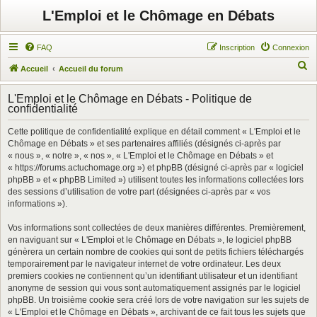
L'Emploi et le Chômage en Débats
FAQ
Inscription
Connexion
R
Accueil
Accueil du forum
e
L'Emploi et le Chômage en Débats - Politique de
c
confidentialité
h
Cette politique de confidentialité explique en détail comment « L'Emploi et le
e
Chômage en Débats » et ses partenaires affiliés (désignés ci-après par
r
« nous », « notre », « nos », « L'Emploi et le Chômage en Débats » et
« https://forums.actuchomage.org ») et phpBB (désigné ci-après par « logiciel
c
phpBB » et « phpBB Limited ») utilisent toutes les informations collectées lors
h
des sessions d’utilisation de votre part (désignées ci-après par « vos
informations »).
e
r
Vos informations sont collectées de deux manières différentes. Premièrement,
en naviguant sur « L'Emploi et le Chômage en Débats », le logiciel phpBB
génèrera un certain nombre de cookies qui sont de petits fichiers téléchargés
temporairement par le navigateur internet de votre ordinateur. Les deux
premiers cookies ne contiennent qu’un identifiant utilisateur et un identifiant
anonyme de session qui vous sont automatiquement assignés par le logiciel
phpBB. Un troisième cookie sera créé lors de votre navigation sur les sujets de
« L'Emploi et le Chômage en Débats », archivant de ce fait tous les sujets que