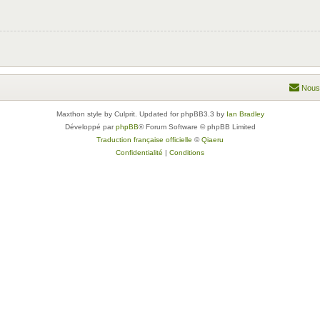
Nous
Maxthon style by Culprit. Updated for phpBB3.3 by
Ian Bradley
Développé par
phpBB
® Forum Software © phpBB Limited
Traduction française officielle
©
Qiaeru
Confidentialité
|
Conditions