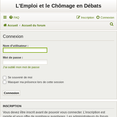
L'Emploi et le Chômage en Débats
FAQ
Inscription
Connexion
R
Accueil
Accueil du forum
e
Connexion
c
h
Nom d’utilisateur :
e
r
Mot de passe :
c
J’ai oublié mon mot de passe
h
e
Se souvenir de moi
r
Masquer ma présence lors de cette session
INSCRIPTION
Vous devez être inscrit avant de pouvoir vous connecter. L’inscription est
rapide et vous offre de nombreux avantages. Les administrateurs du forum