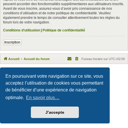
peuvent accorder des fonctionnalités supplémentaires aux utilisateurs inscrits.
Avant de vous inscrire, assurez-vous d’avoir pris connaissance de nos
conditions d’utilisation et de notre politique de confidentialité. Veuillez
également prendre le temps de consulter attentivement toutes les règles du
forum lors de votre navigation.
Conditions d’utilisation
|
Politique de confidentialité
Inscription
Accueil
Accueil du forum
Fuseau horaire sur
UTC+02:00
Maxthon style by Culprit. Updated for phpBB3.3 by
Ian Bradley
Développé par
phpBB
® Forum Software © phpBB Limited
En poursuivant votre navigation sur ce site, vous
Traduction française officielle
©
Qiaeru
acceptez l’utilisation de cookies vous permettant
Confidentialité
|
Conditions
de bénéficier d’une expérience de navigation
optimale.
En savoir plus…
J’accepte