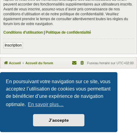
peuvent accorder des fonctionnalités supplémentaires aux utilisateurs inscrits.
Avant de vous inscrire, assurez-vous d’avoir pris connaissance de nos
conditions d’utilisation et de notre politique de confidentialité. Veuillez
également prendre le temps de consulter attentivement toutes les règles du
forum lors de votre navigation.
Conditions d’utilisation
|
Politique de confidentialité
Inscription
Accueil
Accueil du forum
Fuseau horaire sur
UTC+02:00
Maxthon style by Culprit. Updated for phpBB3.3 by
Ian Bradley
Développé par
phpBB
® Forum Software © phpBB Limited
En poursuivant votre navigation sur ce site, vous
Traduction française officielle
©
Qiaeru
acceptez l’utilisation de cookies vous permettant
Confidentialité
|
Conditions
de bénéficier d’une expérience de navigation
optimale.
En savoir plus…
J’accepte