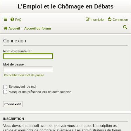
L'Emploi et le Chômage en Débats
FAQ
Inscription
Connexion
R
Accueil
Accueil du forum
e
Connexion
c
h
Nom d’utilisateur :
e
r
Mot de passe :
c
J’ai oublié mon mot de passe
h
e
Se souvenir de moi
r
Masquer ma présence lors de cette session
INSCRIPTION
Vous devez être inscrit avant de pouvoir vous connecter. L’inscription est
rapide et vous offre de nombreux avantages. Les administrateurs du forum