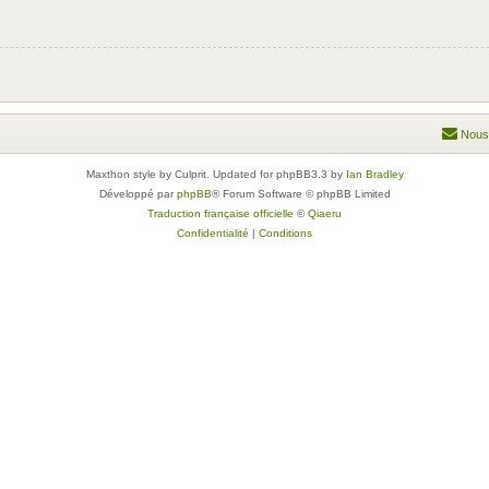
Nous
Maxthon style by Culprit. Updated for phpBB3.3 by
Ian Bradley
Développé par
phpBB
® Forum Software © phpBB Limited
Traduction française officielle
©
Qiaeru
Confidentialité
|
Conditions