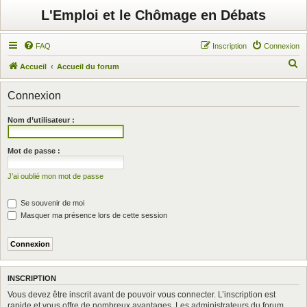
L'Emploi et le Chômage en Débats
FAQ
Inscription
Connexion
R
Accueil
Accueil du forum
e
Connexion
c
h
Nom d’utilisateur :
e
r
Mot de passe :
c
J’ai oublié mon mot de passe
h
e
Se souvenir de moi
r
Masquer ma présence lors de cette session
INSCRIPTION
Vous devez être inscrit avant de pouvoir vous connecter. L’inscription est
rapide et vous offre de nombreux avantages. Les administrateurs du forum