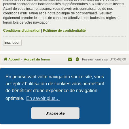
peuvent accorder des fonctionnalités supplémentaires aux utilisateurs inscrits.
Avant de vous inscrire, assurez-vous d’avoir pris connaissance de nos
conditions d’utilisation et de notre politique de confidentialité. Veuillez
également prendre le temps de consulter attentivement toutes les règles du
forum lors de votre navigation.
Conditions d’utilisation
|
Politique de confidentialité
Inscription
Accueil
Accueil du forum
Fuseau horaire sur
UTC+02:00
Maxthon style by Culprit. Updated for phpBB3.3 by
Ian Bradley
Développé par
phpBB
® Forum Software © phpBB Limited
En poursuivant votre navigation sur ce site, vous
Traduction française officielle
©
Qiaeru
acceptez l’utilisation de cookies vous permettant
Confidentialité
|
Conditions
de bénéficier d’une expérience de navigation
optimale.
En savoir plus…
J’accepte