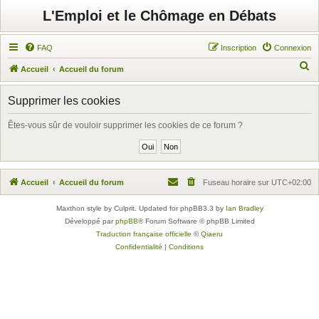
L'Emploi et le Chômage en Débats
FAQ
Inscription
Connexion
R
Accueil
Accueil du forum
e
Supprimer les cookies
c
h
Êtes-vous sûr de vouloir supprimer les cookies de ce forum ?
e
r
c
Accueil
Accueil du forum
Fuseau horaire sur
UTC+02:00
h
e
Maxthon style by Culprit. Updated for phpBB3.3 by
Ian Bradley
Développé par
phpBB
® Forum Software © phpBB Limited
r
Traduction française officielle
©
Qiaeru
Confidentialité
|
Conditions