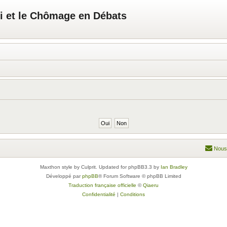
i et le Chômage en Débats
Nous
Maxthon style by Culprit. Updated for phpBB3.3 by
Ian Bradley
Développé par
phpBB
® Forum Software © phpBB Limited
Traduction française officielle
©
Qiaeru
Confidentialité
|
Conditions