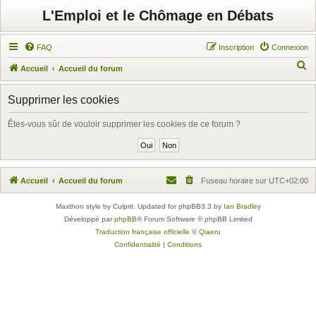
L'Emploi et le Chômage en Débats
FAQ
Inscription
Connexion
R
Accueil
Accueil du forum
e
Supprimer les cookies
c
h
Êtes-vous sûr de vouloir supprimer les cookies de ce forum ?
e
r
c
Accueil
Accueil du forum
Fuseau horaire sur
UTC+02:00
h
e
Maxthon style by Culprit. Updated for phpBB3.3 by
Ian Bradley
Développé par
phpBB
® Forum Software © phpBB Limited
r
Traduction française officielle
©
Qiaeru
Confidentialité
|
Conditions