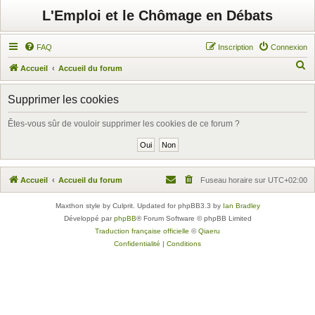
L'Emploi et le Chômage en Débats
FAQ
Inscription
Connexion
R
Accueil
Accueil du forum
e
Supprimer les cookies
c
h
Êtes-vous sûr de vouloir supprimer les cookies de ce forum ?
e
r
c
Accueil
Accueil du forum
Fuseau horaire sur
UTC+02:00
h
e
Maxthon style by Culprit. Updated for phpBB3.3 by
Ian Bradley
Développé par
phpBB
® Forum Software © phpBB Limited
r
Traduction française officielle
©
Qiaeru
Confidentialité
|
Conditions