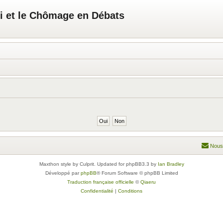
i et le Chômage en Débats
Nous
Maxthon style by Culprit. Updated for phpBB3.3 by
Ian Bradley
Développé par
phpBB
® Forum Software © phpBB Limited
Traduction française officielle
©
Qiaeru
Confidentialité
|
Conditions