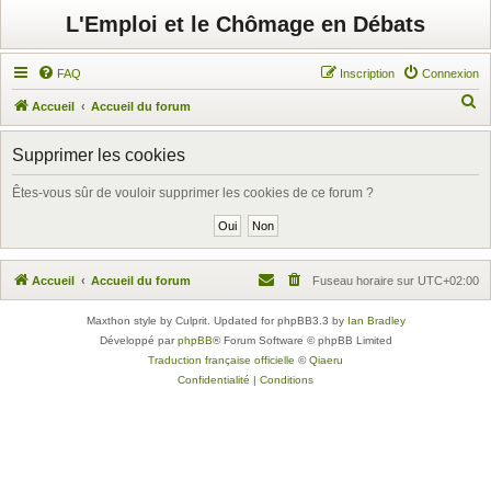
L'Emploi et le Chômage en Débats
FAQ
Inscription
Connexion
R
Accueil
Accueil du forum
e
Supprimer les cookies
c
h
Êtes-vous sûr de vouloir supprimer les cookies de ce forum ?
e
r
c
Accueil
Accueil du forum
Fuseau horaire sur
UTC+02:00
h
e
Maxthon style by Culprit. Updated for phpBB3.3 by
Ian Bradley
Développé par
phpBB
® Forum Software © phpBB Limited
r
Traduction française officielle
©
Qiaeru
Confidentialité
|
Conditions