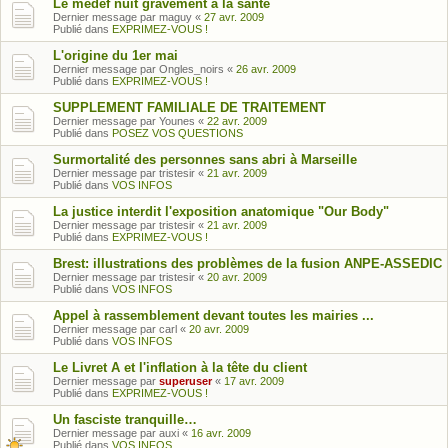
Le medef nuit gravement à la santé
Dernier message par
maguy
«
27 avr. 2009
Publié dans
EXPRIMEZ-VOUS !
L'origine du 1er mai
Dernier message par
Ongles_noirs
«
26 avr. 2009
Publié dans
EXPRIMEZ-VOUS !
SUPPLEMENT FAMILIALE DE TRAITEMENT
Dernier message par
Younes
«
22 avr. 2009
Publié dans
POSEZ VOS QUESTIONS
Surmortalité des personnes sans abri à Marseille
Dernier message par
tristesir
«
21 avr. 2009
Publié dans
VOS INFOS
La justice interdit l'exposition anatomique "Our Body"
Dernier message par
tristesir
«
21 avr. 2009
Publié dans
EXPRIMEZ-VOUS !
Brest: illustrations des problèmes de la fusion ANPE-ASSEDIC
Dernier message par
tristesir
«
20 avr. 2009
Publié dans
VOS INFOS
Appel à rassemblement devant toutes les mairies ...
Dernier message par
carl
«
20 avr. 2009
Publié dans
VOS INFOS
Le Livret A et l'inflation à la tête du client
Dernier message par
superuser
«
17 avr. 2009
Publié dans
EXPRIMEZ-VOUS !
Un fasciste tranquille…
Dernier message par
auxi
«
16 avr. 2009
Publié dans
VOS INFOS