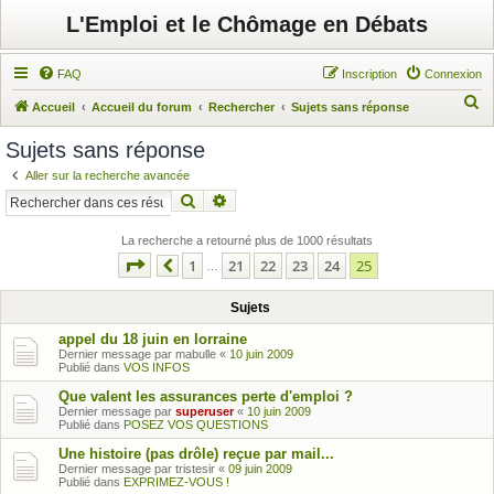
L'Emploi et le Chômage en Débats
FAQ
Inscription
Connexion
R
Accueil
Accueil du forum
Rechercher
Sujets sans réponse
e
Sujets sans réponse
c
Aller sur la recherche avancée
h
Rechercher
Recherche avancée
e
r
La recherche a retourné plus de 1000 résultats
Page
25
sur
25
1
21
22
23
24
25
c
Précédent
…
h
Sujets
e
appel du 18 juin en lorraine
r
Dernier message par
mabulle
«
10 juin 2009
Publié dans
VOS INFOS
Que valent les assurances perte d'emploi ?
Dernier message par
superuser
«
10 juin 2009
Publié dans
POSEZ VOS QUESTIONS
Une histoire (pas drôle) reçue par mail...
Dernier message par
tristesir
«
09 juin 2009
Publié dans
EXPRIMEZ-VOUS !