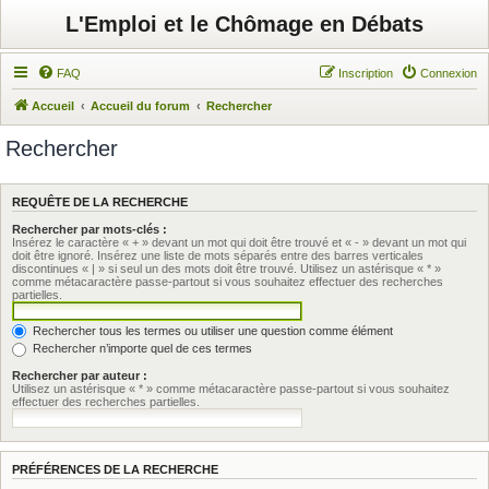
L'Emploi et le Chômage en Débats
FAQ
Inscription
Connexion
Accueil
Accueil du forum
Rechercher
Rechercher
REQUÊTE DE LA RECHERCHE
Rechercher par mots-clés :
Insérez le caractère « + » devant un mot qui doit être trouvé et « - » devant un mot qui
doit être ignoré. Insérez une liste de mots séparés entre des barres verticales
discontinues « | » si seul un des mots doit être trouvé. Utilisez un astérisque « * »
comme métacaractère passe-partout si vous souhaitez effectuer des recherches
partielles.
Rechercher tous les termes ou utiliser une question comme élément
Rechercher n’importe quel de ces termes
Rechercher par auteur :
Utilisez un astérisque « * » comme métacaractère passe-partout si vous souhaitez
effectuer des recherches partielles.
PRÉFÉRENCES DE LA RECHERCHE