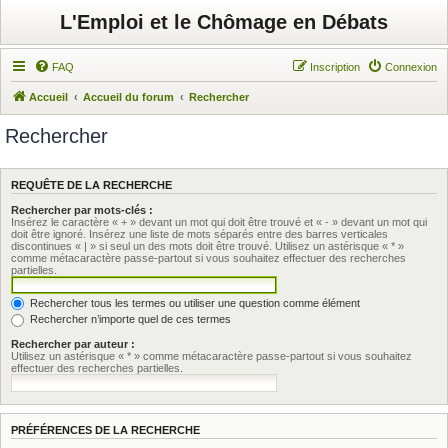
L'Emploi et le Chômage en Débats
FAQ
Inscription
Connexion
Accueil
Accueil du forum
Rechercher
Rechercher
REQUÊTE DE LA RECHERCHE
Rechercher par mots-clés :
Insérez le caractère « + » devant un mot qui doit être trouvé et « - » devant un mot qui
doit être ignoré. Insérez une liste de mots séparés entre des barres verticales
discontinues « | » si seul un des mots doit être trouvé. Utilisez un astérisque « * »
comme métacaractère passe-partout si vous souhaitez effectuer des recherches
partielles.
Rechercher tous les termes ou utiliser une question comme élément
Rechercher n’importe quel de ces termes
Rechercher par auteur :
Utilisez un astérisque « * » comme métacaractère passe-partout si vous souhaitez
effectuer des recherches partielles.
PRÉFÉRENCES DE LA RECHERCHE