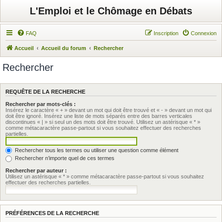
L'Emploi et le Chômage en Débats
FAQ
Inscription
Connexion
Accueil
Accueil du forum
Rechercher
Rechercher
REQUÊTE DE LA RECHERCHE
Rechercher par mots-clés :
Insérez le caractère « + » devant un mot qui doit être trouvé et « - » devant un mot qui
doit être ignoré. Insérez une liste de mots séparés entre des barres verticales
discontinues « | » si seul un des mots doit être trouvé. Utilisez un astérisque « * »
comme métacaractère passe-partout si vous souhaitez effectuer des recherches
partielles.
Rechercher tous les termes ou utiliser une question comme élément
Rechercher n’importe quel de ces termes
Rechercher par auteur :
Utilisez un astérisque « * » comme métacaractère passe-partout si vous souhaitez
effectuer des recherches partielles.
PRÉFÉRENCES DE LA RECHERCHE