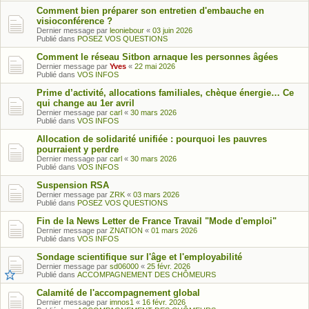
Comment bien préparer son entretien d'embauche en
visioconférence ?
Dernier message par
leoniebour
«
03 juin 2026
Publié dans
POSEZ VOS QUESTIONS
Comment le réseau Sitbon arnaque les personnes âgées
Dernier message par
Yves
«
22 mai 2026
Publié dans
VOS INFOS
Prime d’activité, allocations familiales, chèque énergie… Ce
qui change au 1er avril
Dernier message par
carl
«
30 mars 2026
Publié dans
VOS INFOS
Allocation de solidarité unifiée : pourquoi les pauvres
pourraient y perdre
Dernier message par
carl
«
30 mars 2026
Publié dans
VOS INFOS
Suspension RSA
Dernier message par
ZRK
«
03 mars 2026
Publié dans
POSEZ VOS QUESTIONS
Fin de la News Letter de France Travail "Mode d'emploi"
Dernier message par
ZNATION
«
01 mars 2026
Publié dans
VOS INFOS
Sondage scientifique sur l'âge et l'employabilité
Dernier message par
sd06000
«
25 févr. 2026
Publié dans
ACCOMPAGNEMENT DES CHÔMEURS
Calamité de l'accompagnement global
Dernier message par
imnos1
«
16 févr. 2026