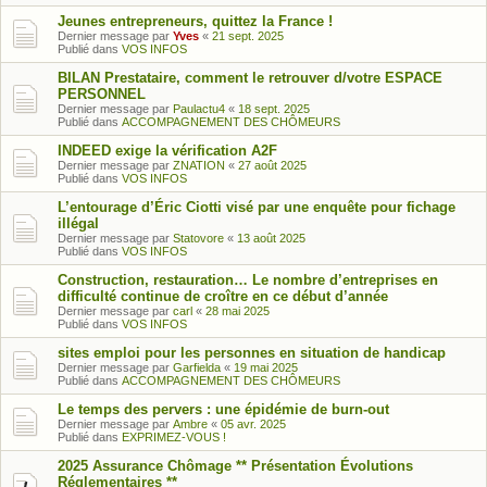
Jeunes entrepreneurs, quittez la France !
Dernier message par
Yves
«
21 sept. 2025
Publié dans
VOS INFOS
BILAN Prestataire, comment le retrouver d/votre ESPACE
PERSONNEL
Dernier message par
Paulactu4
«
18 sept. 2025
Publié dans
ACCOMPAGNEMENT DES CHÔMEURS
INDEED exige la vérification A2F
Dernier message par
ZNATION
«
27 août 2025
Publié dans
VOS INFOS
L’entourage d’Éric Ciotti visé par une enquête pour fichage
illégal
Dernier message par
Statovore
«
13 août 2025
Publié dans
VOS INFOS
Construction, restauration… Le nombre d’entreprises en
difficulté continue de croître en ce début d’année
Dernier message par
carl
«
28 mai 2025
Publié dans
VOS INFOS
sites emploi pour les personnes en situation de handicap
Dernier message par
Garfielda
«
19 mai 2025
Publié dans
ACCOMPAGNEMENT DES CHÔMEURS
Le temps des pervers : une épidémie de burn-out
Dernier message par
Ambre
«
05 avr. 2025
Publié dans
EXPRIMEZ-VOUS !
2025 Assurance Chômage ** Présentation Évolutions
Réglementaires **