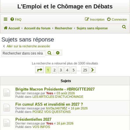
L'Emploi et le Chômage en Débats
FAQ
Inscription
Connexion
R
Accueil
Accueil du forum
Rechercher
Sujets sans réponse
e
Sujets sans réponse
c
Aller sur la recherche avancée
h
Rechercher
Recherche avancée
e
r
La recherche a retourné plus de 1000 résultats
Page
1
sur
25
1
2
3
4
5
25
c
…
Suivant
h
Sujets
e
Brigitte Macron Présidente - #BRIGITTE2027
r
Dernier message par
Yves
«
03 août 2026
Publié dans
LES ARTICLES D'ACTUCHOMAGE
Fin cumul ASS et invalidité en 2027 ?
Dernier message par
foV3aJA679BZ
«
16 juin 2026
Publié dans
POSEZ VOS QUESTIONS
Présidentielles 2027
Dernier message par
Yves
«
16 juin 2026
Publié dans
VOS INFOS