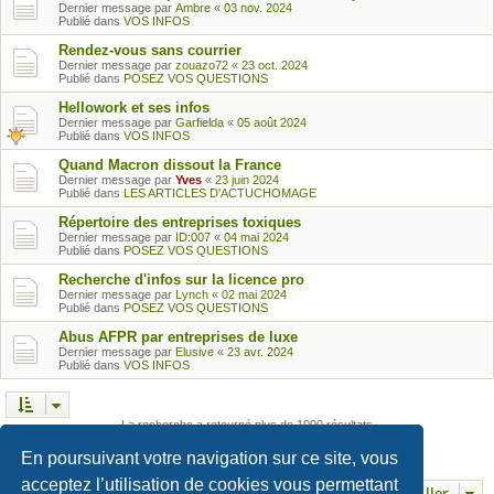
Dernier message par
Ambre
«
03 nov. 2024
Publié dans
VOS INFOS
Rendez-vous sans courrier
Dernier message par
zouazo72
«
23 oct. 2024
Publié dans
POSEZ VOS QUESTIONS
Hellowork et ses infos
Dernier message par
Garfielda
«
05 août 2024
Publié dans
VOS INFOS
Quand Macron dissout la France
Dernier message par
Yves
«
23 juin 2024
Publié dans
LES ARTICLES D'ACTUCHOMAGE
Répertoire des entreprises toxiques
Dernier message par
ID:007
«
04 mai 2024
Publié dans
POSEZ VOS QUESTIONS
Recherche d'infos sur la licence pro
Dernier message par
Lynch
«
02 mai 2024
Publié dans
POSEZ VOS QUESTIONS
Abus AFPR par entreprises de luxe
Dernier message par
Elusive
«
23 avr. 2024
Publié dans
VOS INFOS
La recherche a retourné plus de 1000 résultats
Page
1
sur
25
1
2
3
4
5
25
…
Suivant
En poursuivant votre navigation sur ce site, vous
acceptez l’utilisation de cookies vous permettant
Aller