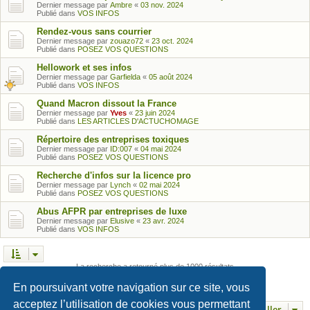
Dernier message par
Ambre
«
03 nov. 2024
Publié dans
VOS INFOS
Rendez-vous sans courrier
Dernier message par
zouazo72
«
23 oct. 2024
Publié dans
POSEZ VOS QUESTIONS
Hellowork et ses infos
Dernier message par
Garfielda
«
05 août 2024
Publié dans
VOS INFOS
Quand Macron dissout la France
Dernier message par
Yves
«
23 juin 2024
Publié dans
LES ARTICLES D'ACTUCHOMAGE
Répertoire des entreprises toxiques
Dernier message par
ID:007
«
04 mai 2024
Publié dans
POSEZ VOS QUESTIONS
Recherche d'infos sur la licence pro
Dernier message par
Lynch
«
02 mai 2024
Publié dans
POSEZ VOS QUESTIONS
Abus AFPR par entreprises de luxe
Dernier message par
Elusive
«
23 avr. 2024
Publié dans
VOS INFOS
La recherche a retourné plus de 1000 résultats
Page
1
sur
25
1
2
3
4
5
25
…
Suivant
En poursuivant votre navigation sur ce site, vous
acceptez l’utilisation de cookies vous permettant
Aller