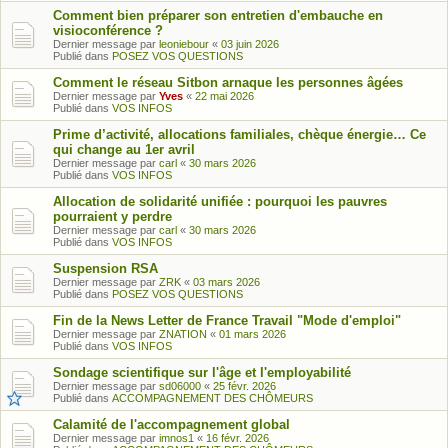
Comment bien préparer son entretien d'embauche en
visioconférence ?
Dernier message par
leoniebour
«
03 juin 2026
Publié dans
POSEZ VOS QUESTIONS
Comment le réseau Sitbon arnaque les personnes âgées
Dernier message par
Yves
«
22 mai 2026
Publié dans
VOS INFOS
Prime d’activité, allocations familiales, chèque énergie… Ce
qui change au 1er avril
Dernier message par
carl
«
30 mars 2026
Publié dans
VOS INFOS
Allocation de solidarité unifiée : pourquoi les pauvres
pourraient y perdre
Dernier message par
carl
«
30 mars 2026
Publié dans
VOS INFOS
Suspension RSA
Dernier message par
ZRK
«
03 mars 2026
Publié dans
POSEZ VOS QUESTIONS
Fin de la News Letter de France Travail "Mode d'emploi"
Dernier message par
ZNATION
«
01 mars 2026
Publié dans
VOS INFOS
Sondage scientifique sur l'âge et l'employabilité
Dernier message par
sd06000
«
25 févr. 2026
Publié dans
ACCOMPAGNEMENT DES CHÔMEURS
Calamité de l'accompagnement global
Dernier message par
imnos1
«
16 févr. 2026