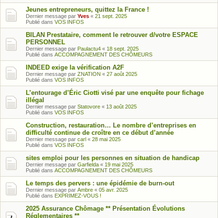
Jeunes entrepreneurs, quittez la France !
Dernier message par
Yves
«
21 sept. 2025
Publié dans
VOS INFOS
BILAN Prestataire, comment le retrouver d/votre ESPACE
PERSONNEL
Dernier message par
Paulactu4
«
18 sept. 2025
Publié dans
ACCOMPAGNEMENT DES CHÔMEURS
INDEED exige la vérification A2F
Dernier message par
ZNATION
«
27 août 2025
Publié dans
VOS INFOS
L’entourage d’Éric Ciotti visé par une enquête pour fichage
illégal
Dernier message par
Statovore
«
13 août 2025
Publié dans
VOS INFOS
Construction, restauration… Le nombre d’entreprises en
difficulté continue de croître en ce début d’année
Dernier message par
carl
«
28 mai 2025
Publié dans
VOS INFOS
sites emploi pour les personnes en situation de handicap
Dernier message par
Garfielda
«
19 mai 2025
Publié dans
ACCOMPAGNEMENT DES CHÔMEURS
Le temps des pervers : une épidémie de burn-out
Dernier message par
Ambre
«
05 avr. 2025
Publié dans
EXPRIMEZ-VOUS !
2025 Assurance Chômage ** Présentation Évolutions
Réglementaires **