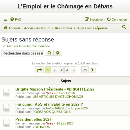
L'Emploi et le Chômage en Débats
FAQ
Inscription
Connexion
R
Accueil
Accueil du forum
Rechercher
Sujets sans réponse
e
Sujets sans réponse
c
Aller sur la recherche avancée
h
Rechercher
Recherche avancée
e
r
La recherche a retourné plus de 1000 résultats
Page
1
sur
25
1
2
3
4
5
25
c
…
Suivant
h
Sujets
e
Brigitte Macron Présidente - #BRIGITTE2027
r
Dernier message par
Yves
«
03 août 2026
Publié dans
LES ARTICLES D'ACTUCHOMAGE
Fin cumul ASS et invalidité en 2027 ?
Dernier message par
foV3aJA679BZ
«
16 juin 2026
Publié dans
POSEZ VOS QUESTIONS
Présidentielles 2027
Dernier message par
Yves
«
16 juin 2026
Publié dans
VOS INFOS