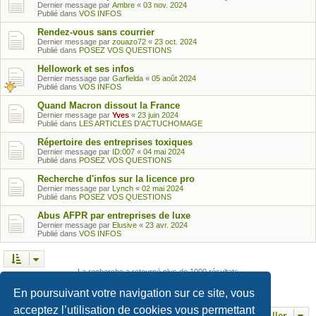
Dernier message par
Ambre
«
03 nov. 2024
Publié dans
VOS INFOS
Rendez-vous sans courrier
Dernier message par
zouazo72
«
23 oct. 2024
Publié dans
POSEZ VOS QUESTIONS
Hellowork et ses infos
Dernier message par
Garfielda
«
05 août 2024
Publié dans
VOS INFOS
Quand Macron dissout la France
Dernier message par
Yves
«
23 juin 2024
Publié dans
LES ARTICLES D'ACTUCHOMAGE
Répertoire des entreprises toxiques
Dernier message par
ID:007
«
04 mai 2024
Publié dans
POSEZ VOS QUESTIONS
Recherche d'infos sur la licence pro
Dernier message par
Lynch
«
02 mai 2024
Publié dans
POSEZ VOS QUESTIONS
Abus AFPR par entreprises de luxe
Dernier message par
Elusive
«
23 avr. 2024
Publié dans
VOS INFOS
La recherche a retourné plus de 1000 résultats
Page
1
sur
25
1
2
3
4
5
25
…
Suivant
En poursuivant votre navigation sur ce site, vous
acceptez l’utilisation de cookies vous permettant
Aller