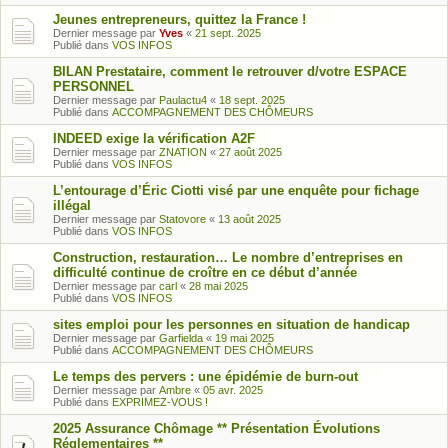
Jeunes entrepreneurs, quittez la France !
Dernier message par
Yves
«
21 sept. 2025
Publié dans
VOS INFOS
BILAN Prestataire, comment le retrouver d/votre ESPACE
PERSONNEL
Dernier message par
Paulactu4
«
18 sept. 2025
Publié dans
ACCOMPAGNEMENT DES CHÔMEURS
INDEED exige la vérification A2F
Dernier message par
ZNATION
«
27 août 2025
Publié dans
VOS INFOS
L’entourage d’Éric Ciotti visé par une enquête pour fichage
illégal
Dernier message par
Statovore
«
13 août 2025
Publié dans
VOS INFOS
Construction, restauration… Le nombre d’entreprises en
difficulté continue de croître en ce début d’année
Dernier message par
carl
«
28 mai 2025
Publié dans
VOS INFOS
sites emploi pour les personnes en situation de handicap
Dernier message par
Garfielda
«
19 mai 2025
Publié dans
ACCOMPAGNEMENT DES CHÔMEURS
Le temps des pervers : une épidémie de burn-out
Dernier message par
Ambre
«
05 avr. 2025
Publié dans
EXPRIMEZ-VOUS !
2025 Assurance Chômage ** Présentation Évolutions
Réglementaires **