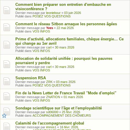
Comment bien préparer son entretien d'embauche en
visioconférence ?
Dernier message par
leoniebour
«
03 juin 2026
Publié dans
POSEZ VOS QUESTIONS
Comment le réseau Sitbon arnaque les personnes âgées
Dernier message par
Yves
«
22 mai 2026
Publié dans
VOS INFOS
Prime d’activité, allocations familiales, chèque énergie… Ce
qui change au 1er avril
Dernier message par
carl
«
30 mars 2026
Publié dans
VOS INFOS
Allocation de solidarité unifiée : pourquoi les pauvres
pourraient y perdre
Dernier message par
carl
«
30 mars 2026
Publié dans
VOS INFOS
Suspension RSA
Dernier message par
ZRK
«
03 mars 2026
Publié dans
POSEZ VOS QUESTIONS
Fin de la News Letter de France Travail "Mode d'emploi"
Dernier message par
ZNATION
«
01 mars 2026
Publié dans
VOS INFOS
Sondage scientifique sur l'âge et l'employabilité
Dernier message par
sd06000
«
25 févr. 2026
Publié dans
ACCOMPAGNEMENT DES CHÔMEURS
Calamité de l'accompagnement global
Dernier message par
imnos1
«
16 févr. 2026