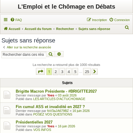
L'Emploi et le Chômage en Débats
FAQ
Inscription
Connexion
R
Accueil
Accueil du forum
Rechercher
Sujets sans réponse
e
Sujets sans réponse
c
Aller sur la recherche avancée
h
Rechercher
Recherche avancée
e
r
La recherche a retourné plus de 1000 résultats
Page
1
sur
25
1
2
3
4
5
25
c
…
Suivant
h
Sujets
e
Brigitte Macron Présidente - #BRIGITTE2027
r
Dernier message par
Yves
«
03 août 2026
Publié dans
LES ARTICLES D'ACTUCHOMAGE
Fin cumul ASS et invalidité en 2027 ?
Dernier message par
foV3aJA679BZ
«
16 juin 2026
Publié dans
POSEZ VOS QUESTIONS
Présidentielles 2027
Dernier message par
Yves
«
16 juin 2026
Publié dans
VOS INFOS