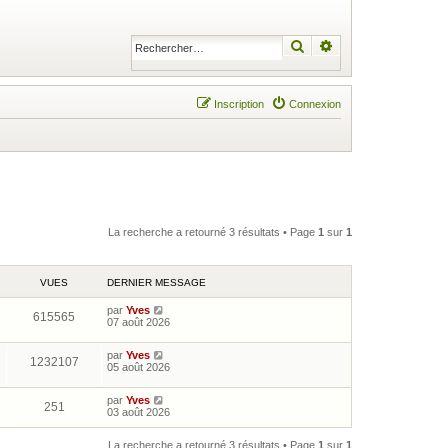
Rechercher
Recherche avancé
Inscription
Connexion
La recherche a retourné 3 résultats • Page
1
sur
1
VUES
DERNIER MESSAGE
par
Yves
615565
07 août 2026
par
Yves
1232107
05 août 2026
par
Yves
251
03 août 2026
La recherche a retourné 3 résultats • Page
1
sur
1