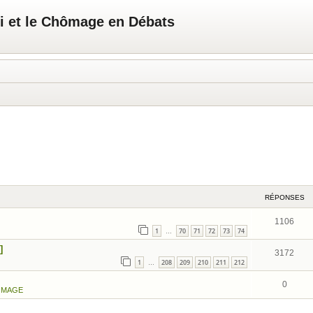
i et le Chômage en Débats
RÉPONSES
1106
1
70
71
72
73
74
…
]
3172
1
208
209
210
211
212
…
0
OMAGE