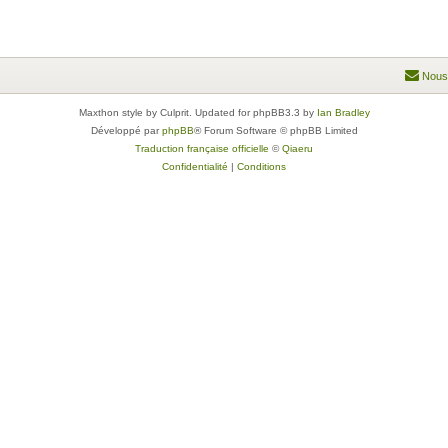
Nous
Maxthon style by Culprit. Updated for phpBB3.3 by
Ian Bradley
Développé par
phpBB
® Forum Software © phpBB Limited
Traduction française officielle
©
Qiaeru
Confidentialité
|
Conditions