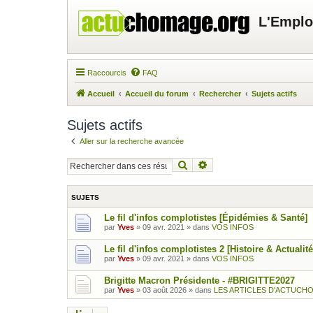
L'Emplo
Raccourcis
FAQ
Accueil
Accueil du forum
Rechercher
Sujets actifs
Sujets actifs
Aller sur la recherche avancée
Rechercher
Recherche avancée
SUJETS
Le fil d'infos complotistes [Épidémies & Santé]
par
Yves
»
09 avr. 2021
» dans
VOS INFOS
Le fil d'infos complotistes 2 [Histoire & Actualité
par
Yves
»
09 avr. 2021
» dans
VOS INFOS
Brigitte Macron Présidente - #BRIGITTE2027
par
Yves
»
03 août 2026
» dans
LES ARTICLES D'ACTUCH