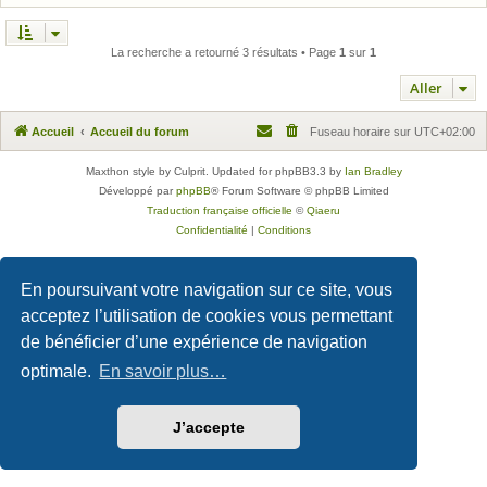
La recherche a retourné 3 résultats • Page
1
sur
1
Aller
Accueil
Accueil du forum
Fuseau horaire sur
UTC+02:00
Maxthon style by Culprit. Updated for phpBB3.3 by
Ian Bradley
Développé par
phpBB
® Forum Software © phpBB Limited
Traduction française officielle
©
Qiaeru
Confidentialité
|
Conditions
En poursuivant votre navigation sur ce site, vous
acceptez l’utilisation de cookies vous permettant
de bénéficier d’une expérience de navigation
optimale.
En savoir plus…
J’accepte