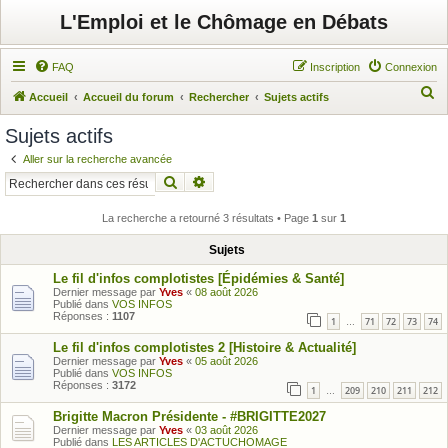
L'Emploi et le Chômage en Débats
FAQ
Inscription
Connexion
R
Accueil
Accueil du forum
Rechercher
Sujets actifs
e
Sujets actifs
c
Aller sur la recherche avancée
h
Rechercher
Recherche avancée
e
r
La recherche a retourné 3 résultats • Page
1
sur
1
c
Sujets
h
Le fil d'infos complotistes [Épidémies & Santé]
e
Dernier message par
Yves
«
08 août 2026
Publié dans
VOS INFOS
r
Réponses :
1107
1
71
72
73
74
…
Le fil d'infos complotistes 2 [Histoire & Actualité]
Dernier message par
Yves
«
05 août 2026
Publié dans
VOS INFOS
Réponses :
3172
1
209
210
211
212
…
Brigitte Macron Présidente - #BRIGITTE2027
Dernier message par
Yves
«
03 août 2026
Publié dans
LES ARTICLES D'ACTUCHOMAGE