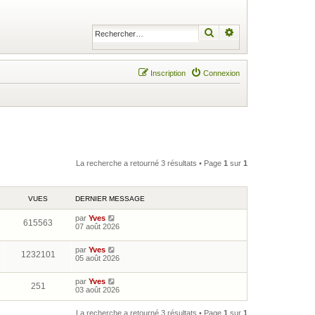
Rechercher
Recherche avancé
Inscription
Connexion
La recherche a retourné 3 résultats • Page
1
sur
1
VUES
DERNIER MESSAGE
par
Yves
615563
07 août 2026
par
Yves
1232101
05 août 2026
par
Yves
251
03 août 2026
La recherche a retourné 3 résultats • Page
1
sur
1