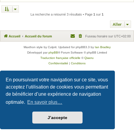
La recherche a retourné 3 résultats • Page
1
sur
1
Aller
Accueil
Accueil du forum
Fuseau horaire sur
UTC+02:00
Maxthon style by Culprit. Updated for phpBB3.3 by
Ian Bradley
Développé par
phpBB
® Forum Software © phpBB Limited
Traduction française officielle
©
Qiaeru
Confidentialité
|
Conditions
En poursuivant votre navigation sur ce site, vous
acceptez l’utilisation de cookies vous permettant
de bénéficier d’une expérience de navigation
optimale.
En savoir plus…
J’accepte