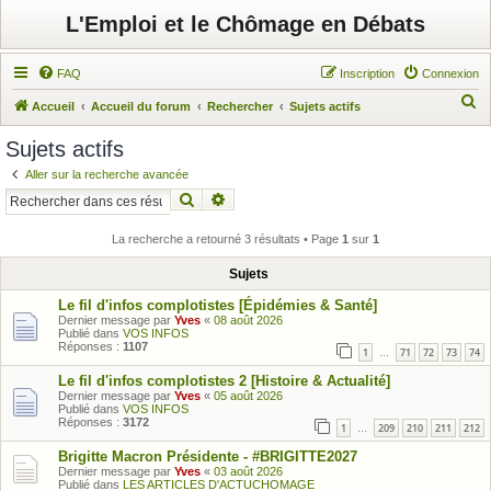
L'Emploi et le Chômage en Débats
FAQ
Inscription
Connexion
R
Accueil
Accueil du forum
Rechercher
Sujets actifs
e
Sujets actifs
c
Aller sur la recherche avancée
h
Rechercher
Recherche avancée
e
r
La recherche a retourné 3 résultats • Page
1
sur
1
c
Sujets
h
Le fil d'infos complotistes [Épidémies & Santé]
e
Dernier message par
Yves
«
08 août 2026
Publié dans
VOS INFOS
r
Réponses :
1107
1
71
72
73
74
…
Le fil d'infos complotistes 2 [Histoire & Actualité]
Dernier message par
Yves
«
05 août 2026
Publié dans
VOS INFOS
Réponses :
3172
1
209
210
211
212
…
Brigitte Macron Présidente - #BRIGITTE2027
Dernier message par
Yves
«
03 août 2026
Publié dans
LES ARTICLES D'ACTUCHOMAGE